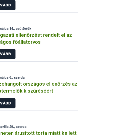
VÁBB
május 14., csütörtök
gazati ellenőrzést rendelt el az
ágos főállatorvos
VÁBB
május 6., szerda
ehangolt országos ellenőrzés az
stermelők kiszűréséért
VÁBB
prilis 29., szerda
rneten árusított torta miatt kellett