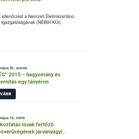
k ellenőrzést a Nemzeti Élelmiszerlánc-
ek Igazgatóságának (NÉBIH KÜI)
helyszínen tapasztalt számos
700 kg alapanyag, félkész- és
 kivonását és megsemmisítését
május 20., szerda
ÉS” 2015 – hagyomány és
rnitás egy tányéron
VÁBB
május 18., hétfő
koztatás lovak fertőző
svérűségének járványügyi
zetéről