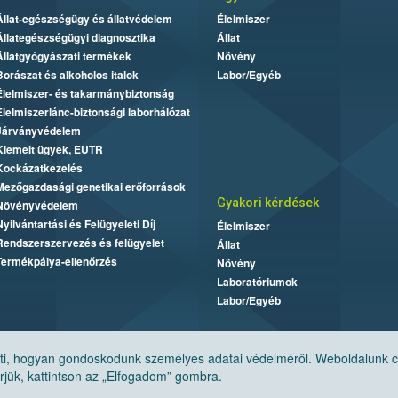
Állat-egészségügy és állatvédelem
Élelmiszer
Állategészségügyi diagnosztika
Állat
Állatgyógyászati termékek
Növény
Borászat és alkoholos italok
Labor/Egyéb
Élelmiszer- és takarmánybiztonság
Élelmiszerlánc-biztonsági laborhálózat
Járványvédelem
Kiemelt ügyek, EUTR
Kockázatkezelés
Mezőgazdasági genetikai erőforrások
Gyakori kérdések
Növényvédelem
Nyilvántartási és Felügyeleti Díj
Élelmiszer
Rendszerszervezés és felügyelet
Állat
Termékpálya-ellenőrzés
Növény
Laboratóriumok
Labor/Egyéb
, hogyan gondoskodunk személyes adatai védelméről. Weboldalunk cook
jük, kattintson az „Elfogadom” gombra.