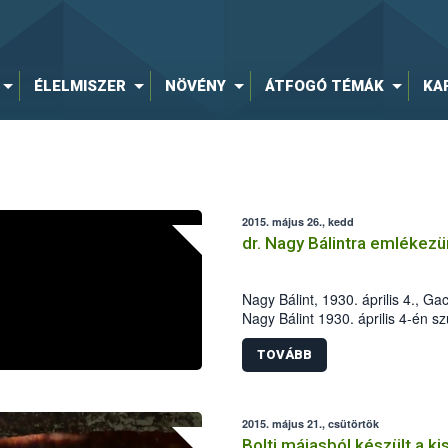
ÉLELMISZER
NÖVÉNY
ÁTFOGÓ TÉMÁK
KA
2015. május 26., kedd
dr. Nagy Bálintra emlékezü
Nagy Bálint, 1930. április 4., G
Nagy Bálint 1930. április 4-én s
Iskoláit szülőfalujában, majd az
később a harkovi (Szovjetunió
TOVÁBB
Növényvédelmi Fakultásán vége
2015. május 21., csütörtök
Bolti májasból készült a k