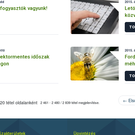
edd
2015. á
 fogyasztók vagyunk!
Letö
köz
TO
étfő
2015. á
vektormentes időszak
Ford
ágon
méh
TO
← Els
20 tétel oldalanként
2 461 - 2 480 / 2 839 tétel megjelenítése.
Szakterületek
Ügyintézés