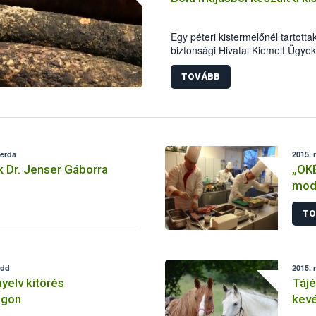
Egy péteri kistermelőnél tartotta
biztonsági Hivatal Kiemelt Ügy
szakemberei április közepén. A 
szabálytalanság miatt mintegy 5
TOVÁBB
késztermék forgalomból történő
rendelték el az ellenőrök.
zerda
2015. 
 Dr. Jenser Gáborra
„OK
mode
TO
edd
2015. 
yelv kitörés
Tájé
ágon
kevé
hely