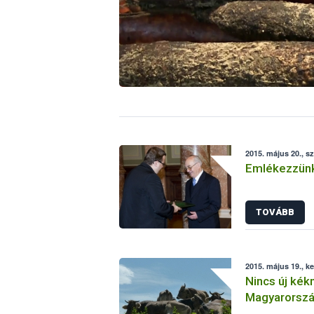
2015. május 20., s
Emlékezzünk
TOVÁBB
2015. május 19., k
Nincs új kékn
Magyarorsz