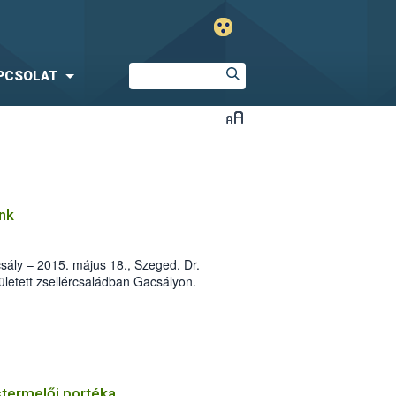
PCSOLAT
nk
acsály – 2015. május 18., Szeged. Dr.
zületett zsellércsaládban Gacsályon.
 Eszterházy Kertészeti Középiskolában,
) Dokucsájev Mezőgazdasági Egyetem
zte.
istermelői portéka