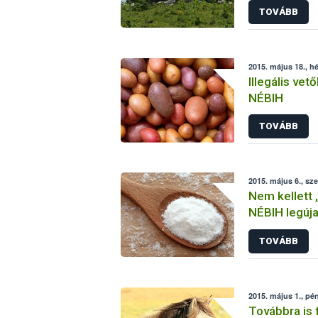
TOVÁBB
2015. május 18., hé
Illegális vet
NÉBIH
TOVÁBB
2015. május 6., sz
Nem kellett „
NÉBIH legúj
TOVÁBB
2015. május 1., pé
Továbbra is f