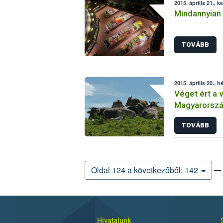
2015. április 21., k
Mindannyian
TOVÁBB
2015. április 20., h
Véget ért a 
Magyarorsz
TOVÁBB
— 
Oldal 124 a következőből: 142
Hivatalunk