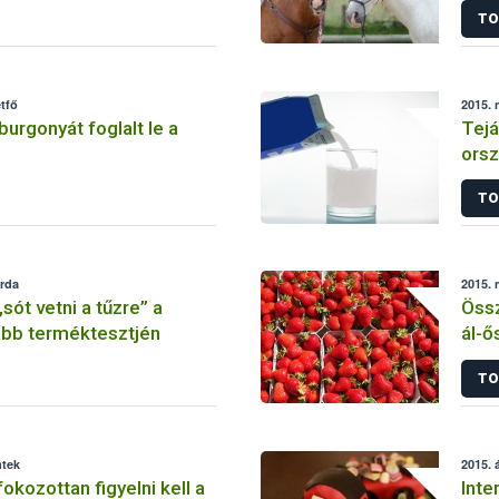
TO
tfő
2015. 
őburgonyát foglalt le a
Tejá
orsz
TO
erda
2015. 
sót vetni a tűzre” a
Össz
abb terméktesztjén
ál-ő
TO
ntek
2015. á
okozottan figyelni kell a
Inte