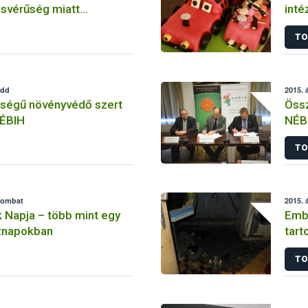
ésvérűség miatt
inté
erült lovakra
TO
edd
2015. á
ségű növényvédő szert
Össz
NÉBIH
NÉB
TO
szombat
2015. á
 Napja – több mint egy
Embe
öznapokban
tart
TO