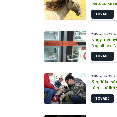
fertőző kev
karanténba k
TOVÁBB
2015. április 28., k
Nagy mennyi
foglalt le a 
TOVÁBB
2015. április 25., 
Segítőkutyák
társ a hétk
TOVÁBB