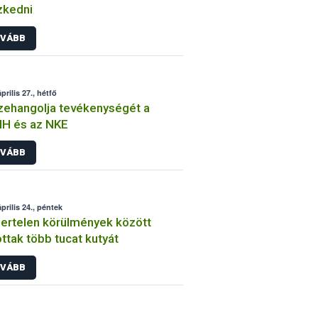
zkedni
VÁBB
prilis 27., hétfő
ehangolja tevékenységét a
IH és az NKE
VÁBB
prilis 24., péntek
rtelen körülmények között
ottak több tucat kutyát
VÁBB