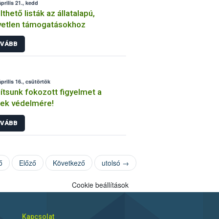
prilis 21., kedd
lthető listák az állatalapú,
vetlen támogatásokhoz
VÁBB
prilis 16., csütörtök
ítsunk fokozott figyelmet a
ek védelmére!
VÁBB
ő
Előző
Következő
utolsó →
Cookie beállítások
Kapcsolat