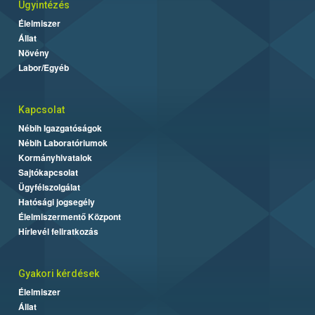
Ügyintézés
Élelmiszer
Állat
Növény
Labor/Egyéb
Kapcsolat
Nébih Igazgatóságok
Nébih Laboratóriumok
Kormányhivatalok
Sajtókapcsolat
Ügyfélszolgálat
Hatósági jogsegély
Élelmiszermentő Központ
Hírlevél feliratkozás
Gyakori kérdések
Élelmiszer
Állat