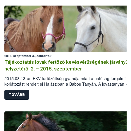
2015. szeptember 3., csütörtök
Tájékoztatás lovak fertőző kevésvérűségének járványüg
helyzetéről 2. – 2015. szeptember
2015.08.13-án FKV fertőzöttség gyanúja miatt a hatóság forgalmi
korlátozást rendelt el Halásziban a Babos Tanyán. A lovastanyán lév
pozitív eredményének kézhezvételét követően az intézkedések
haladéktalanul megkezdődtek.
TOVÁBB