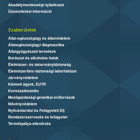
Akadálymentességi nyilatkozat
Üzemeltetési információ
Szakterületek
Állat-egészségügy és állatvédelem
Állategészségügyi diagnosztika
Állatgyógyászati termékek
Borászat és alkoholos italok
Élelmiszer- és takarmánybiztonság
Élelmiszerlánc-biztonsági laborhálózat
Járványvédelem
Kiemelt ügyek, EUTR
Kockázatkezelés
Mezőgazdasági genetikai erőforrások
Növényvédelem
Nyilvántartási és Felügyeleti Díj
Rendszerszervezés és felügyelet
Termékpálya-ellenőrzés