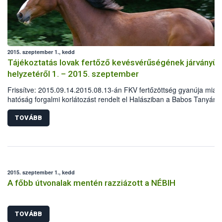
2015. szeptember 1., kedd
Tájékoztatás lovak fertőző kevésvérűségének járványüg
helyzetéről 1. – 2015. szeptember
Frissítve: 2015.09.14.2015.08.13-án FKV fertőzöttség gyanúja miatt
hatóság forgalmi korlátozást rendelt el Halásziban a Babos Tanyán.
lovastanyán lévő ló pozitív eredményének kézhezvételét követően a
intézkedések haladéktalanul megkezdődtek.
TOVÁBB
2015. szeptember 1., kedd
A főbb útvonalak mentén razziázott a NÉBIH
TOVÁBB