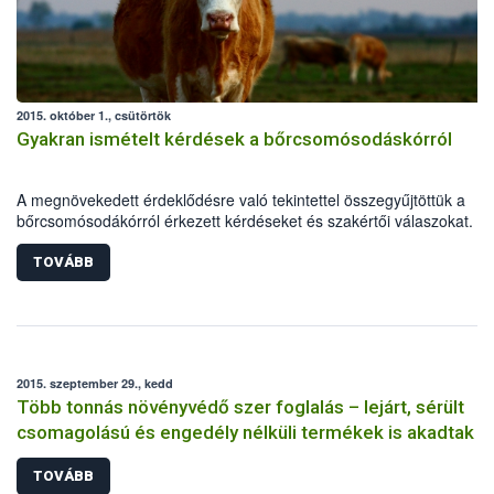
2015. október 1., csütörtök
Gyakran ismételt kérdések a bőrcsomósodáskórról
A megnövekedett érdeklődésre való tekintettel összegyűjtöttük a
bőrcsomósodákórról érkezett kérdéseket és szakértői válaszokat.
TOVÁBB
2015. szeptember 29., kedd
Több tonnás növényvédő szer foglalás – lejárt, sérült
csomagolású és engedély nélküli termékek is akadtak
TOVÁBB