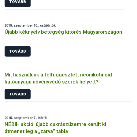
TOVÁBB
2015. szeptember 10., csütörtök
Újabb kéknyelv betegség kitörés Magyarországon
TOVÁBB
Mit használunk a felfüggesztett neonikotinoid
hatóanyagú növényvédő szerek helyett?
TOVÁBB
2015. szeptember 7., hétfő
NÉBIH akció: újabb cukrászüzemre került ki
átmenetileg a „zárva” tábla