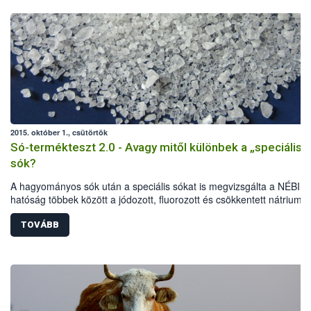
2015. október 1., csütörtök
Só-termékteszt 2.0 - Avagy mitől különbek a „speciális”
sók?
A hagyományos sók után a speciális sókat is megvizsgálta a NÉBIH.
hatóság többek között a jódozott, fluorozott és csökkentett nátrium-
tartalmú termékeket vizsgálta elsősorban laboratóriumi és érzékszer
paraméterek, jelölési előírások alapján. A vizsgálat eredményeként 
TOVÁBB
termékből 40-nél indult hatósági eljárás: 32 esetben figyelmeztetés
részesültek az élelmiszer-vállalkozók, további 8 terméknél összesen
mintegy fél millió forint bírságot szabtak ki a szakemberek. Több téte
kereskedelmi forgalomból is ki kellett vonni.