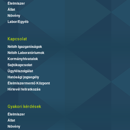
Élelmiszer
Állat
Növény
Labor/Egyéb
Kapcsolat
Nébih Igazgatóságok
Nébih Laboratóriumok
Kormányhivatalok
Sajtókapcsolat
Ügyfélszolgálat
Hatósági jogsegély
Élelmiszermentő Központ
Hírlevél feliratkozás
Gyakori kérdések
Élelmiszer
Állat
Növény