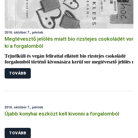
2016. október 7., péntek
Megtévesztő jelölés miatt bio rizstejes csokoládét vonn
ki a forgalomból
Tejnélküli és vegán felirattal ellátott bio rizstejes csokoládé
forgalomból történő kivonására kerül sor megtévesztő jelölés mia
A gyártó a hátoldali címkén ugyan feltüntette, hogy a termék
TOVÁBB
nyomokban tejet tartalmazhat, a főoldali felirat alapján azonba
vásárlók könnyen tejmentesnek tarthatják azt. A csokoládé
fogyasztása a tejfehérje allergiások számára kockázatos.
2016. október 7., péntek
Újabb konyhai eszközt kell kivonni a forgalomból
TOVÁBB