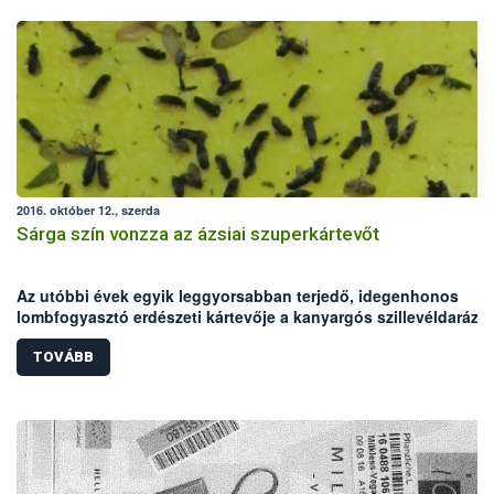
2016. október 12., szerda
Sárga szín vonzza az ázsiai szuperkártevőt
Az utóbbi évek egyik leggyorsabban terjedő, idegenhonos
lombfogyasztó erdészeti kártevője a kanyargós szillevéldarázs.
Olyannyira váratlanul tűnt fel a tarrágások révén Európa egyes
szilállományaiban, hogy angol és magyar elnevezésünk is csak
TOVÁBB
2010 óta van rá.