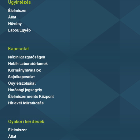
Ügyintézés
Élelmiszer
Állat
Növény
Labor/Egyéb
Kapcsolat
Nébih Igazgatóságok
Nébih Laboratóriumok
Kormányhivatalok
Sajtókapcsolat
Ügyfélszolgálat
Hatósági jogsegély
Élelmiszermentő Központ
Hírlevél feliratkozás
Gyakori kérdések
Élelmiszer
Állat