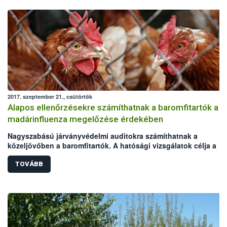
2017. szeptember 21., csütörtök
Alapos ellenőrzésekre számíthatnak a baromfitartók a
madárinfluenza megelőzése érdekében
Nagyszabású járványvédelmi auditokra számíthatnak a
közeljövőben a baromfitartók. A hatósági vizsgálatok célja a
madárinfluenza megelőzése, melynek felbukkanására az őszi-té
vadmadárvonulások idején ismét nagyobb az esély. Az akció a
TOVÁBB
Baromfi Termék Tanács (BTT) kezdeményezésére indul,
lebonyolításához a Nemzeti Élelmiszerlánc-biztonsági Hivatal
(NÉBIH) és a területileg illetékes kormányhivatalok biztosítják a
szakmai hátteret. Az audit arra hívja fel az állattartók figyelmét,
hogy a járványvédelmi előírások betartásával sokat tehetnek a
baromfiágazati kockázatok csökkentéséért.