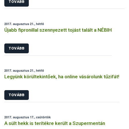
TOVÁBB
2017. augusztus 21., hétfő
Újabb fipronillal szennyezett tojást talált a NÉBIH
TOVÁBB
2017. augusztus 21., hétfő
Legyünk körültekintőek, ha online vásárolunk tűzifát!
TOVÁBB
2017. augusztus 17., csütörtök
A sült hekk is terítékre került a Szupermentán