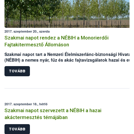
2017. szeptember 20., szerda
Szakmai napot rendez a NÉBIH a Monorierdői
Fajtakitermesztő Állomáson
Szakmai napot tart a Nemzeti Élelmiszerlánc-biztonsági Hivatal
(NÉBIH) a nemes nyár, fűz és akác fajtavizsgálatok hazai és eur
tapasztalatairól.
TOVÁBB
2017. szeptember 18., hétfő
Szakmai napot szervezett a NÉBIH a hazai
akáctermesztés témájában
TOVÁBB