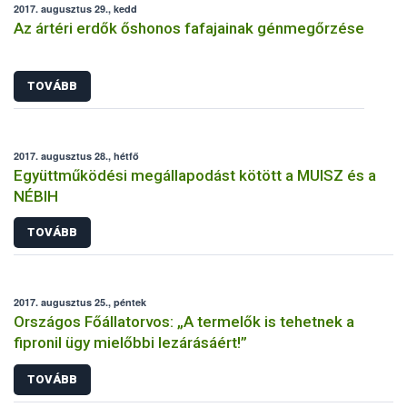
2017. augusztus 29., kedd
Az ártéri erdők őshonos fafajainak génmegőrzése
TOVÁBB
2017. augusztus 28., hétfő
Együttműködési megállapodást kötött a MUISZ és a
NÉBIH
TOVÁBB
2017. augusztus 25., péntek
Országos Főállatorvos: „A termelők is tehetnek a
fipronil ügy mielőbbi lezárásáért!”
TOVÁBB