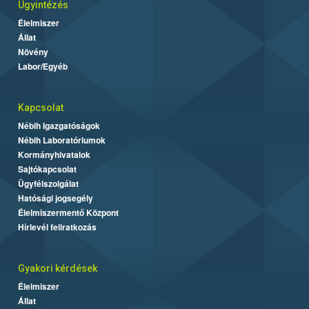
Ügyintézés
Élelmiszer
Állat
Növény
Labor/Egyéb
Kapcsolat
Nébih Igazgatóságok
Nébih Laboratóriumok
Kormányhivatalok
Sajtókapcsolat
Ügyfélszolgálat
Hatósági jogsegély
Élelmiszermentő Központ
Hírlevél feliratkozás
Gyakori kérdések
Élelmiszer
Állat