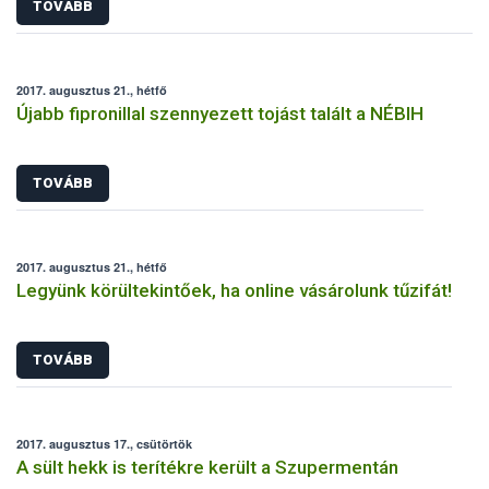
TOVÁBB
2017. augusztus 21., hétfő
Újabb fipronillal szennyezett tojást talált a NÉBIH
TOVÁBB
2017. augusztus 21., hétfő
Legyünk körültekintőek, ha online vásárolunk tűzifát!
TOVÁBB
2017. augusztus 17., csütörtök
A sült hekk is terítékre került a Szupermentán