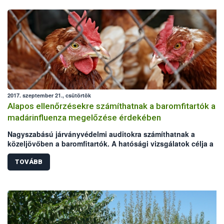
2017. szeptember 21., csütörtök
Alapos ellenőrzésekre számíthatnak a baromfitartók a
madárinfluenza megelőzése érdekében
Nagyszabású járványvédelmi auditokra számíthatnak a
közeljövőben a baromfitartók. A hatósági vizsgálatok célja a
madárinfluenza megelőzése, melynek felbukkanására az őszi-té
vadmadárvonulások idején ismét nagyobb az esély. Az akció a
TOVÁBB
Baromfi Termék Tanács (BTT) kezdeményezésére indul,
lebonyolításához a Nemzeti Élelmiszerlánc-biztonsági Hivatal
(NÉBIH) és a területileg illetékes kormányhivatalok biztosítják a
szakmai hátteret. Az audit arra hívja fel az állattartók figyelmét,
hogy a járványvédelmi előírások betartásával sokat tehetnek a
baromfiágazati kockázatok csökkentéséért.