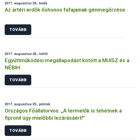
2017. augusztus 29., kedd
Az ártéri erdők őshonos fafajainak génmegőrzése
TOVÁBB
2017. augusztus 28., hétfő
Együttműködési megállapodást kötött a MUISZ és a
NÉBIH
TOVÁBB
2017. augusztus 25., péntek
Országos Főállatorvos: „A termelők is tehetnek a
fipronil ügy mielőbbi lezárásáért!”
TOVÁBB