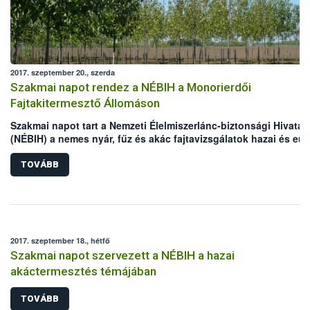
2017. szeptember 20., szerda
Szakmai napot rendez a NÉBIH a Monorierdői
Fajtakitermesztő Állomáson
Szakmai napot tart a Nemzeti Élelmiszerlánc-biztonsági Hivatal
(NÉBIH) a nemes nyár, fűz és akác fajtavizsgálatok hazai és eur
tapasztalatairól.
TOVÁBB
2017. szeptember 18., hétfő
Szakmai napot szervezett a NÉBIH a hazai
akáctermesztés témájában
TOVÁBB