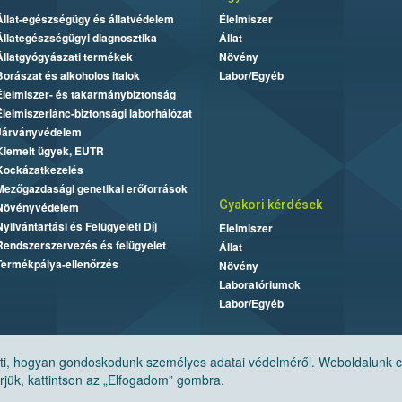
Állat-egészségügy és állatvédelem
Élelmiszer
Állategészségügyi diagnosztika
Állat
Állatgyógyászati termékek
Növény
Borászat és alkoholos italok
Labor/Egyéb
Élelmiszer- és takarmánybiztonság
Élelmiszerlánc-biztonsági laborhálózat
Járványvédelem
Kiemelt ügyek, EUTR
Kockázatkezelés
Mezőgazdasági genetikai erőforrások
Gyakori kérdések
Növényvédelem
Nyilvántartási és Felügyeleti Díj
Élelmiszer
Rendszerszervezés és felügyelet
Állat
Termékpálya-ellenőrzés
Növény
Laboratóriumok
Labor/Egyéb
, hogyan gondoskodunk személyes adatai védelméről. Weboldalunk cook
jük, kattintson az „Elfogadom” gombra.