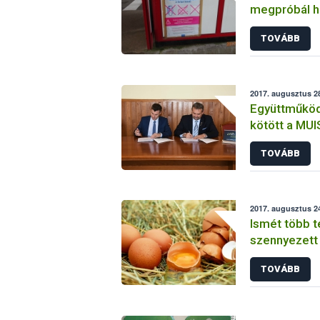
megpróbál h
Ukrajnából
TOVÁBB
2017. augusztus 28
Együttműköd
kötött a MUI
TOVÁBB
2017. augusztus 24
Ismét több tét
szennyezett 
TOVÁBB