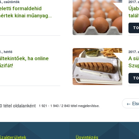
., csütörtök
2017. 
eletti formaldehid
Újab
értek kínai műanyag
talá
kből
TO
., hétfő
2017. 
ltekintőek, ha online
A sü
zifát!
Szu
TO
← Els
 tétel oldalanként
1 921 - 1 940 / 2 840 tétel megjelenítése.
Szakterületek
Ügyintézés