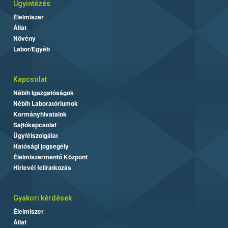
Ügyintézés
Élelmiszer
Állat
Növény
Labor/Egyéb
Kapcsolat
Nébih Igazgatóságok
Nébih Laboratóriumok
Kormányhivatalok
Sajtókapcsolat
Ügyfélszolgálat
Hatósági jogsegély
Élelmiszermentő Központ
Hírlevél feliratkozás
Gyakori kérdések
Élelmiszer
Állat