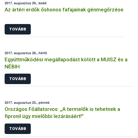
2017. augusztus 29., kedd
Az ártéri erdők őshonos fafajainak génmegőrzése
TOVÁBB
2017. augusztus 28., hétfő
Együttműködési megállapodást kötött a MUISZ és a
NÉBIH
TOVÁBB
2017. augusztus 25., péntek
Országos Főállatorvos: „A termelők is tehetnek a
fipronil ügy mielőbbi lezárásáért!”
TOVÁBB