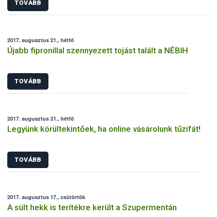
TOVÁBB
2017. augusztus 21., hétfő
Újabb fipronillal szennyezett tojást talált a NÉBIH
TOVÁBB
2017. augusztus 21., hétfő
Legyünk körültekintőek, ha online vásárolunk tűzifát!
TOVÁBB
2017. augusztus 17., csütörtök
A sült hekk is terítékre került a Szupermentán