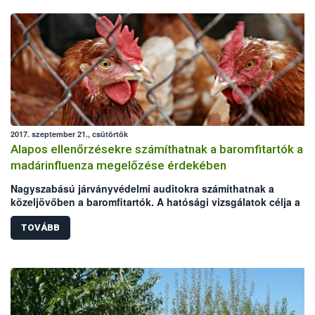
2017. szeptember 21., csütörtök
Alapos ellenőrzésekre számíthatnak a baromfitartók a
madárinfluenza megelőzése érdekében
Nagyszabású járványvédelmi auditokra számíthatnak a
közeljövőben a baromfitartók. A hatósági vizsgálatok célja a
madárinfluenza megelőzése, melynek felbukkanására az őszi-té
vadmadárvonulások idején ismét nagyobb az esély. Az akció a
TOVÁBB
Baromfi Termék Tanács (BTT) kezdeményezésére indul,
lebonyolításához a Nemzeti Élelmiszerlánc-biztonsági Hivatal
(NÉBIH) és a területileg illetékes kormányhivatalok biztosítják a
szakmai hátteret. Az audit arra hívja fel az állattartók figyelmét,
hogy a járványvédelmi előírások betartásával sokat tehetnek a
baromfiágazati kockázatok csökkentéséért.