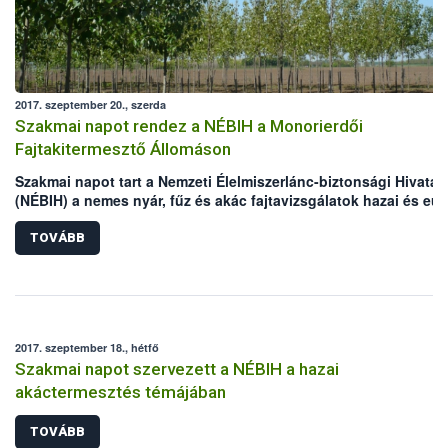
2017. szeptember 20., szerda
Szakmai napot rendez a NÉBIH a Monorierdői
Fajtakitermesztő Állomáson
Szakmai napot tart a Nemzeti Élelmiszerlánc-biztonsági Hivatal
(NÉBIH) a nemes nyár, fűz és akác fajtavizsgálatok hazai és eur
tapasztalatairól.
TOVÁBB
2017. szeptember 18., hétfő
Szakmai napot szervezett a NÉBIH a hazai
akáctermesztés témájában
TOVÁBB