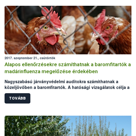
2017. szeptember 21., csütörtök
Alapos ellenőrzésekre számíthatnak a baromfitartók a
madárinfluenza megelőzése érdekében
Nagyszabású járványvédelmi auditokra számíthatnak a
közeljövőben a baromfitartók. A hatósági vizsgálatok célja a
madárinfluenza megelőzése, melynek felbukkanására az őszi-té
vadmadárvonulások idején ismét nagyobb az esély. Az akció a
TOVÁBB
Baromfi Termék Tanács (BTT) kezdeményezésére indul,
lebonyolításához a Nemzeti Élelmiszerlánc-biztonsági Hivatal
(NÉBIH) és a területileg illetékes kormányhivatalok biztosítják a
szakmai hátteret. Az audit arra hívja fel az állattartók figyelmét,
hogy a járványvédelmi előírások betartásával sokat tehetnek a
baromfiágazati kockázatok csökkentéséért.