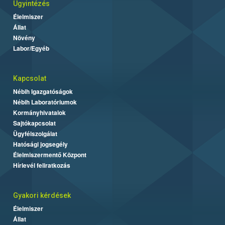
Ügyintézés
Élelmiszer
Állat
Növény
Labor/Egyéb
Kapcsolat
Nébih Igazgatóságok
Nébih Laboratóriumok
Kormányhivatalok
Sajtókapcsolat
Ügyfélszolgálat
Hatósági jogsegély
Élelmiszermentő Központ
Hírlevél feliratkozás
Gyakori kérdések
Élelmiszer
Állat