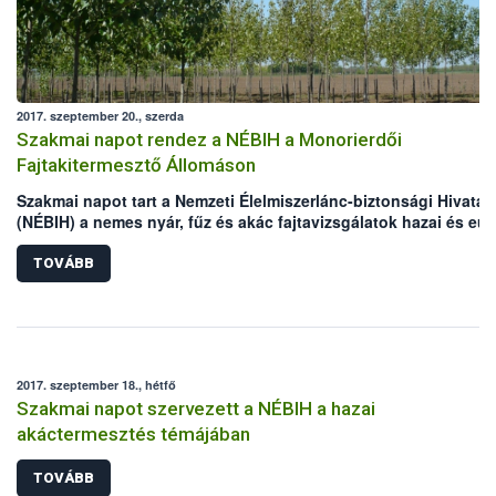
2017. szeptember 20., szerda
Szakmai napot rendez a NÉBIH a Monorierdői
Fajtakitermesztő Állomáson
Szakmai napot tart a Nemzeti Élelmiszerlánc-biztonsági Hivatal
(NÉBIH) a nemes nyár, fűz és akác fajtavizsgálatok hazai és eur
tapasztalatairól.
TOVÁBB
2017. szeptember 18., hétfő
Szakmai napot szervezett a NÉBIH a hazai
akáctermesztés témájában
TOVÁBB