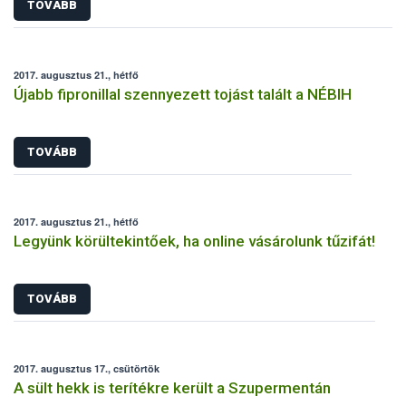
TOVÁBB
2017. augusztus 21., hétfő
Újabb fipronillal szennyezett tojást talált a NÉBIH
TOVÁBB
2017. augusztus 21., hétfő
Legyünk körültekintőek, ha online vásárolunk tűzifát!
TOVÁBB
2017. augusztus 17., csütörtök
A sült hekk is terítékre került a Szupermentán