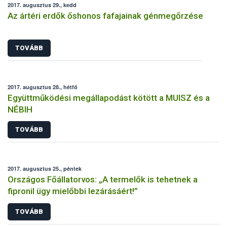
2017. augusztus 29., kedd
Az ártéri erdők őshonos fafajainak génmegőrzése
TOVÁBB
2017. augusztus 28., hétfő
Együttműködési megállapodást kötött a MUISZ és a
NÉBIH
TOVÁBB
2017. augusztus 25., péntek
Országos Főállatorvos: „A termelők is tehetnek a
fipronil ügy mielőbbi lezárásáért!”
TOVÁBB