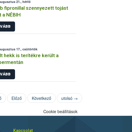
augusztus 21., hétfő
b fipronillal szennyezett tojást
lt a NÉBIH
VÁBB
augusztus 17., csütörtök
lt hekk is terítékre került a
permentán
VÁBB
ő
Előző
Következő
utolsó →
Cookie beállítások
Kapcsolat