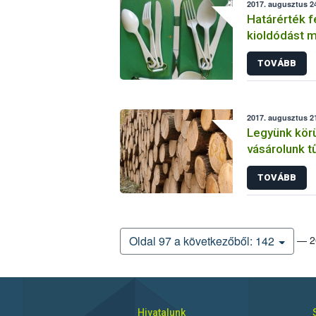
2017. augusztus 24
Határérték f
kioldódást m
evőeszközö
TOVÁBB
2017. augusztus 21
Legyünk körü
vásárolunk tű
TOVÁBB
— 20
Oldal 97 a következőből: 142
Hivatalunk