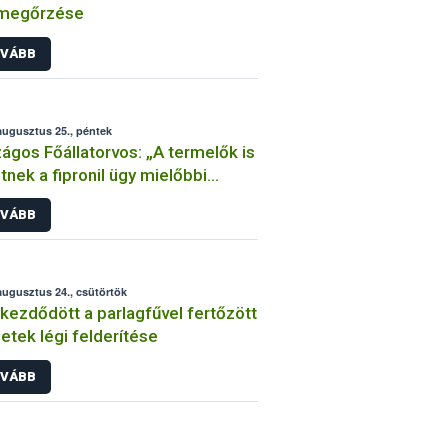
megőrzése
VÁBB
augusztus 25., péntek
ágos Főállatorvos: „A termelők is
tnek a fipronil ügy mielőbbi
rásáért!”
VÁBB
augusztus 24., csütörtök
ezdődött a parlagfűvel fertőzött
letek légi felderítése
VÁBB