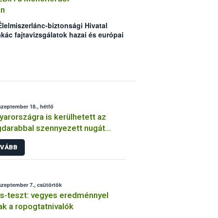
ok betartásával sokat tehetnek a
on
ökkentéséért.
Élelmiszerlánc-biztonsági Hivatal
kác fajtavizsgálatok hazai és európai
szeptember 18., hétfő
arországra is kerülhetett az
darabbal szennyezett nugát
etből
VÁBB
szeptember 7., csütörtök
s-teszt: vegyes eredménnyel
ak a ropogtatnivalók