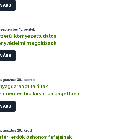
VÁBB
szeptember 1., péntek
zerű, környezettudatos
ényvédelmi megoldások
VÁBB
augusztus 30., szerda
yagdarabot találtak
énmentes bio kukorica bagettben
VÁBB
augusztus 29., kedd
rtéri erdők őshonos fafajainak