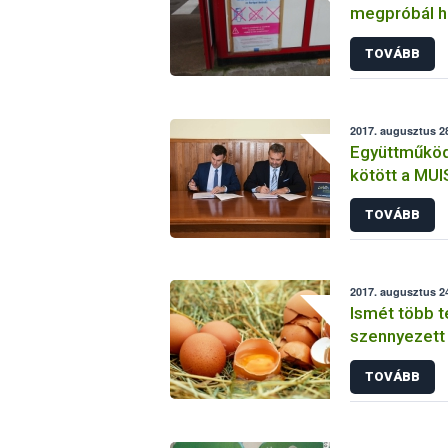
megpróbál h
Ukrajnából
TOVÁBB
2017. augusztus 28
Együttműköd
kötött a MUI
TOVÁBB
2017. augusztus 24
Ismét több tét
szennyezett 
TOVÁBB