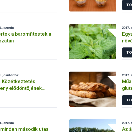
TO
., szerda
2017. 
rtek a baromfitestek a
Egys
ozatán
növ
TO
., csütörtök
2017. 
 Közétkeztetési
Műan
eny elődöntőjének
glut
sapatai
TO
., szerda
2017. 
s minden második utas
Az á