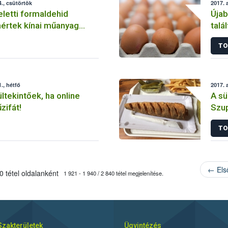
., csütörtök
2017. 
eletti formaldehid
Újab
értek kínai műanyag
talá
kből
TO
., hétfő
2017. 
ltekintőek, ha online
A sü
zifát!
Szu
TO
← Els
 tétel oldalanként
1 921 - 1 940 / 2 840 tétel megjelenítése.
Szakterületek
Ügyintézés