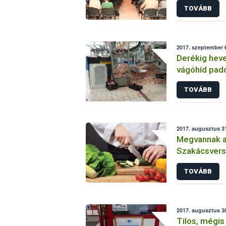
TOVÁBB
2017. szeptember 6
Derékig heve
vágóhíd pad
TOVÁBB
2017. augusztus 31
Megvannak a
Szakácsvers
helyszínei, c
TOVÁBB
2017. augusztus 30
Tilos, mégi