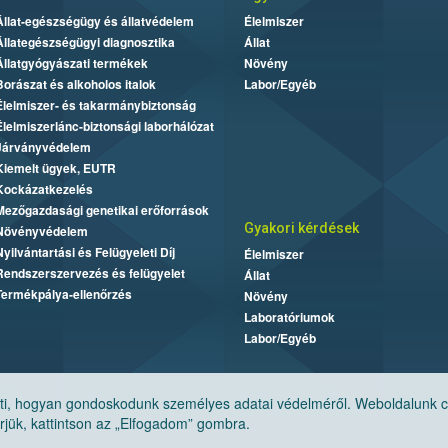
Állat-egészségügy és állatvédelem
Élelmiszer
Állategészségügyi diagnosztika
Állat
Állatgyógyászati termékek
Növény
Borászat és alkoholos italok
Labor/Egyéb
Élelmiszer- és takarmánybiztonság
Élelmiszerlánc-biztonsági laborhálózat
Járványvédelem
Kiemelt ügyek, EUTR
Kockázatkezelés
Mezőgazdasági genetikai erőforrások
Gyakori kérdések
Növényvédelem
Nyilvántartási és Felügyeleti Díj
Élelmiszer
Rendszerszervezés és felügyelet
Állat
Termékpálya-ellenőrzés
Növény
Laboratóriumok
Labor/Egyéb
, hogyan gondoskodunk személyes adatai védelméről. Weboldalunk cook
jük, kattintson az „Elfogadom” gombra.