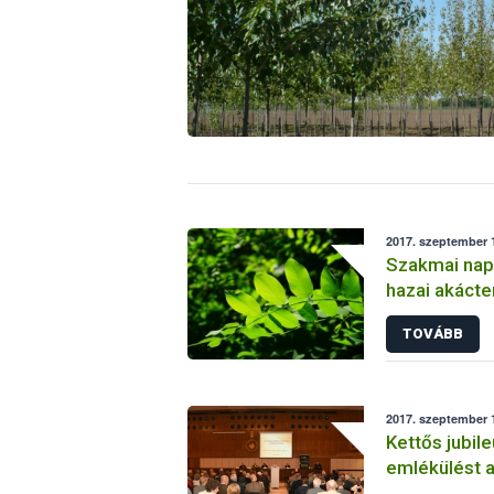
2017. szeptember 1
Szakmai nap
hazai akáct
TOVÁBB
2017. szeptember 1
Kettős jubil
emlékülést a
Egyetem és 