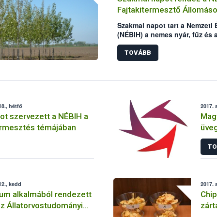
hogy a járványvédelmi előírás
Fajtakitermesztő Állomás
baromfiágazati kockázatok cs
Szakmai napot tart a Nemzeti 
(NÉBIH) a nemes nyár, fűz és a
tapasztalatairól.
TOVÁBB
8., hétfő
2017. 
ot szervezett a NÉBIH a
Magy
ermesztés témájában
üveg
szel
TO
2., kedd
2017. 
eum alkalmából rendezett
Chip
z Állatorvostudományi
zárt
a NÉBIH