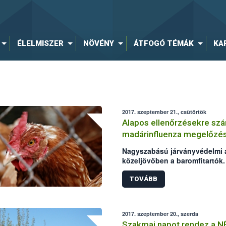
ÉLELMISZER
NÖVÉNY
ÁTFOGÓ TÉMÁK
KA
2017. szeptember 21., csütörtök
Alapos ellenőrzésekre szá
madárinfluenza megelőzé
Nagyszabású járványvédelmi a
közeljövőben a baromfitartók. 
madárinfluenza megelőzése, me
vadmadárvonulások idején ism
TOVÁBB
Baromfi Termék Tanács (BTT)
lebonyolításához a Nemzeti Él
(NÉBIH) és a területileg illeté
2017. szeptember 20., szerda
szakmai hátteret. Az audit arra 
Szakmai napot rendez a N