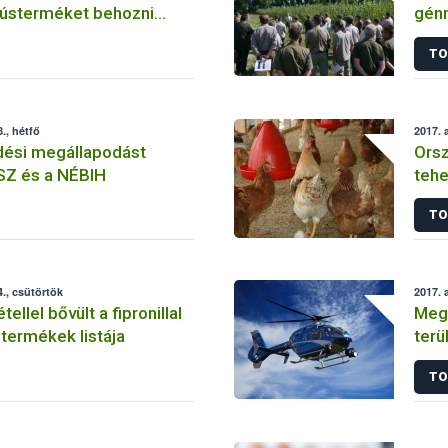
ústerméket behozni
gén
TO
., hétfő
2017. 
ési megállapodást
Orsz
SZ és a NÉBIH
tehe
lezá
TO
., csütörtök
2017. 
ellel bővült a fipronillal
Megk
termékek listája
terü
TO