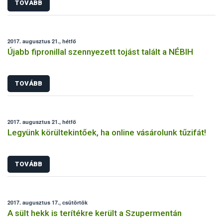
TOVÁBB
2017. augusztus 21., hétfő
Újabb fipronillal szennyezett tojást talált a NÉBIH
TOVÁBB
2017. augusztus 21., hétfő
Legyünk körültekintőek, ha online vásárolunk tűzifát!
TOVÁBB
2017. augusztus 17., csütörtök
A sült hekk is terítékre került a Szupermentán