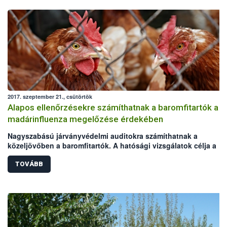
2017. szeptember 21., csütörtök
Alapos ellenőrzésekre számíthatnak a baromfitartók a
madárinfluenza megelőzése érdekében
Nagyszabású járványvédelmi auditokra számíthatnak a
közeljövőben a baromfitartók. A hatósági vizsgálatok célja a
madárinfluenza megelőzése, melynek felbukkanására az őszi-té
vadmadárvonulások idején ismét nagyobb az esély. Az akció a
TOVÁBB
Baromfi Termék Tanács (BTT) kezdeményezésére indul,
lebonyolításához a Nemzeti Élelmiszerlánc-biztonsági Hivatal
(NÉBIH) és a területileg illetékes kormányhivatalok biztosítják a
szakmai hátteret. Az audit arra hívja fel az állattartók figyelmét,
hogy a járványvédelmi előírások betartásával sokat tehetnek a
baromfiágazati kockázatok csökkentéséért.