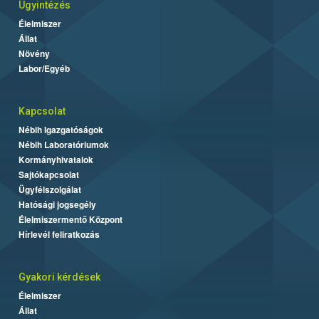
Ügyintézés
Élelmiszer
Állat
Növény
Labor/Egyéb
Kapcsolat
Nébih Igazgatóságok
Nébih Laboratóriumok
Kormányhivatalok
Sajtókapcsolat
Ügyfélszolgálat
Hatósági jogsegély
Élelmiszermentő Központ
Hírlevél feliratkozás
Gyakori kérdések
Élelmiszer
Állat