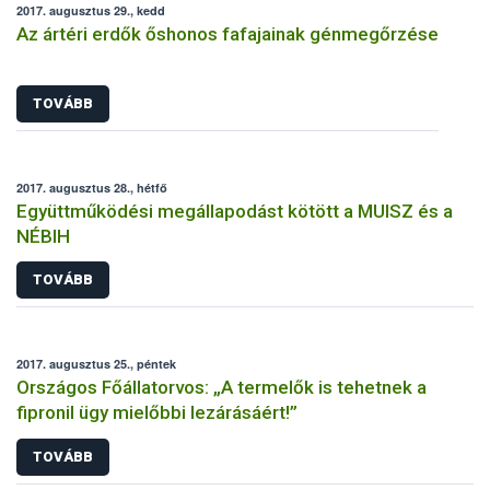
2017. augusztus 29., kedd
Az ártéri erdők őshonos fafajainak génmegőrzése
TOVÁBB
2017. augusztus 28., hétfő
Együttműködési megállapodást kötött a MUISZ és a
NÉBIH
TOVÁBB
2017. augusztus 25., péntek
Országos Főállatorvos: „A termelők is tehetnek a
fipronil ügy mielőbbi lezárásáért!”
TOVÁBB