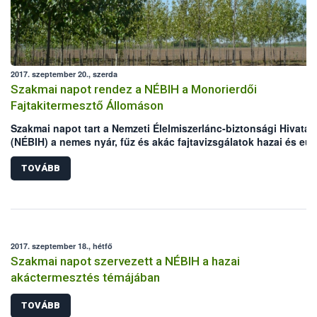
2017. szeptember 20., szerda
Szakmai napot rendez a NÉBIH a Monorierdői
Fajtakitermesztő Állomáson
Szakmai napot tart a Nemzeti Élelmiszerlánc-biztonsági Hivatal
(NÉBIH) a nemes nyár, fűz és akác fajtavizsgálatok hazai és eur
tapasztalatairól.
TOVÁBB
2017. szeptember 18., hétfő
Szakmai napot szervezett a NÉBIH a hazai
akáctermesztés témájában
TOVÁBB