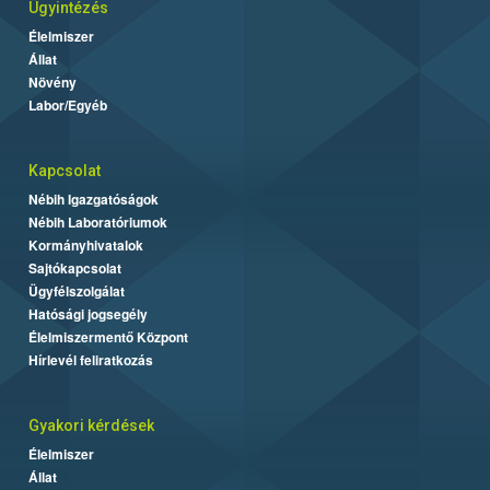
Ügyintézés
Élelmiszer
Állat
Növény
Labor/Egyéb
Kapcsolat
Nébih Igazgatóságok
Nébih Laboratóriumok
Kormányhivatalok
Sajtókapcsolat
Ügyfélszolgálat
Hatósági jogsegély
Élelmiszermentő Központ
Hírlevél feliratkozás
Gyakori kérdések
Élelmiszer
Állat