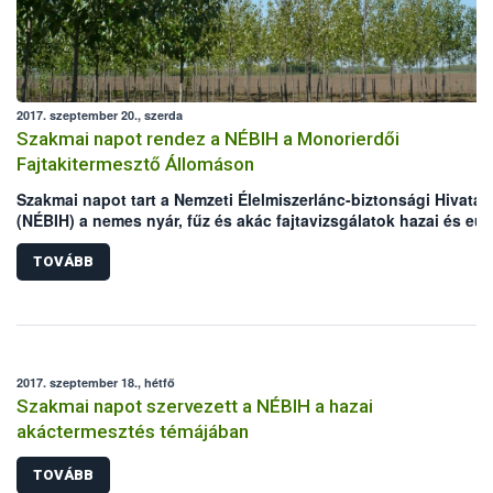
2017. szeptember 20., szerda
Szakmai napot rendez a NÉBIH a Monorierdői
Fajtakitermesztő Állomáson
Szakmai napot tart a Nemzeti Élelmiszerlánc-biztonsági Hivatal
(NÉBIH) a nemes nyár, fűz és akác fajtavizsgálatok hazai és eur
tapasztalatairól.
TOVÁBB
2017. szeptember 18., hétfő
Szakmai napot szervezett a NÉBIH a hazai
akáctermesztés témájában
TOVÁBB