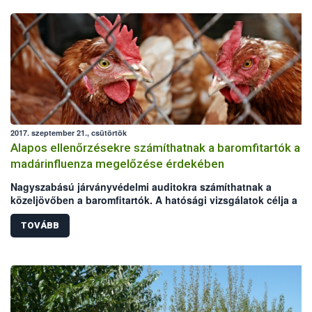
2017. szeptember 21., csütörtök
Alapos ellenőrzésekre számíthatnak a baromfitartók a
madárinfluenza megelőzése érdekében
Nagyszabású járványvédelmi auditokra számíthatnak a
közeljövőben a baromfitartók. A hatósági vizsgálatok célja a
madárinfluenza megelőzése, melynek felbukkanására az őszi-té
vadmadárvonulások idején ismét nagyobb az esély. Az akció a
TOVÁBB
Baromfi Termék Tanács (BTT) kezdeményezésére indul,
lebonyolításához a Nemzeti Élelmiszerlánc-biztonsági Hivatal
(NÉBIH) és a területileg illetékes kormányhivatalok biztosítják a
szakmai hátteret. Az audit arra hívja fel az állattartók figyelmét,
hogy a járványvédelmi előírások betartásával sokat tehetnek a
baromfiágazati kockázatok csökkentéséért.