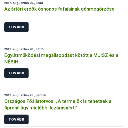
2017. augusztus 29., kedd
Az ártéri erdők őshonos fafajainak génmegőrzése
TOVÁBB
2017. augusztus 28., hétfő
Együttműködési megállapodást kötött a MUISZ és a
NÉBIH
TOVÁBB
2017. augusztus 25., péntek
Országos Főállatorvos: „A termelők is tehetnek a
fipronil ügy mielőbbi lezárásáért!”
TOVÁBB