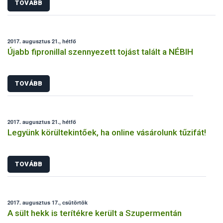
TOVÁBB
2017. augusztus 21., hétfő
Újabb fipronillal szennyezett tojást talált a NÉBIH
TOVÁBB
2017. augusztus 21., hétfő
Legyünk körültekintőek, ha online vásárolunk tűzifát!
TOVÁBB
2017. augusztus 17., csütörtök
A sült hekk is terítékre került a Szupermentán