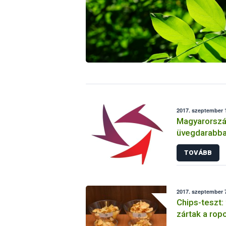
2017. szeptember 1
Magyarország
üvegdarabba
szeletből
TOVÁBB
2017. szeptember 7
Chips-teszt
zártak a rop