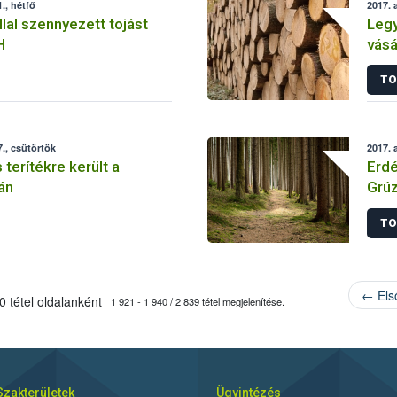
., hétfő
2017. 
llal szennyezett tojást
Legy
H
vásá
TO
., csütörtök
2017. 
s terítékre került a
Erdé
án
Grúz
TO
← Els
 tétel oldalanként
1 921 - 1 940 / 2 839 tétel megjelenítése.
Szakterületek
Ügyintézés