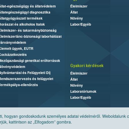
Állat-egészségügy és állatvédelem
Élelmiszer
Állategészségügyi diagnosztika
Állat
Állatgyógyászati termékek
Növény
Borászat és alkoholos italok
Labor/Egyéb
Élelmiszer- és takarmánybiztonság
Élelmiszerlánc-biztonsági laborhálózat
Járványvédelem
Kiemelt ügyek, EUTR
Kockázatkezelés
Mezőgazdasági genetikai erőforrások
Gyakori kérdések
Növényvédelem
Nyilvántartási és Felügyeleti Díj
Élelmiszer
Rendszerszervezés és felügyelet
Állat
Termékpálya-ellenőrzés
Növény
Laboratóriumok
Labor/Egyéb
, hogyan gondoskodunk személyes adatai védelméről. Weboldalunk cook
jük, kattintson az „Elfogadom” gombra.