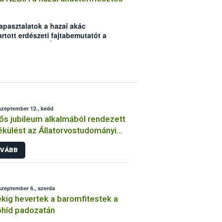
apasztalatok a hazai akác
rtott erdészeti fajtabemutatót a
sági Hivatal (NÉBIH) szeptember 14-
es a növényfajtakísérlet” című
eként rendezte meg a hivatal. Az
 Helvéciai Fajtakísérleti Állomáson
fajtavizsgálatok eredményei álltak.
szeptember 12., kedd
ős jubileum alkalmából rendezett
külést az Állatorvostudományi
etem és a NÉBIH
VÁBB
szeptember 6., szerda
kig hevertek a baromfitestek a
híd padozatán