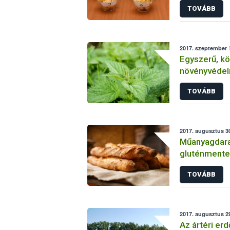
TOVÁBB
2017. szeptember 1
Egyszerű, k
növényvéde
TOVÁBB
2017. augusztus 30
Műanyagdarab
gluténmente
TOVÁBB
2017. augusztus 29
Az ártéri er