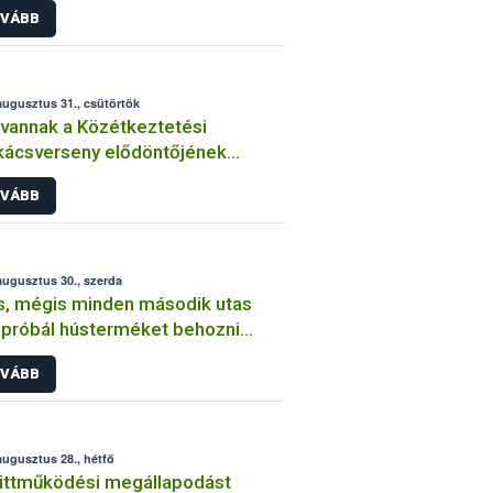
VÁBB
augusztus 31., csütörtök
annak a Közétkeztetési
ácsverseny elődöntőjének
színei, csapatai
VÁBB
augusztus 30., szerda
s, mégis minden második utas
próbál hústerméket behozni
jnából
VÁBB
augusztus 28., hétfő
üttműködési megállapodást