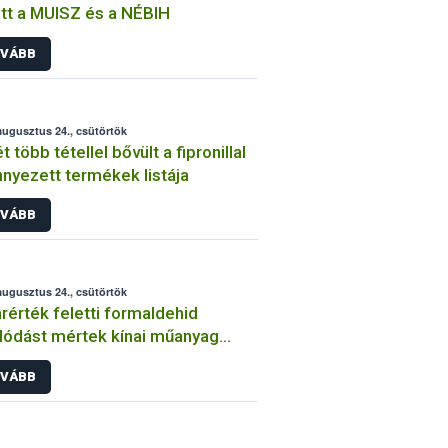
tt a MUISZ és a NÉBIH
VÁBB
augusztus 24., csütörtök
t több tétellel bővült a fipronillal
nyezett termékek listája
VÁBB
augusztus 24., csütörtök
rérték feletti formaldehid
dódást mértek kínai műanyag
eszközökből
VÁBB