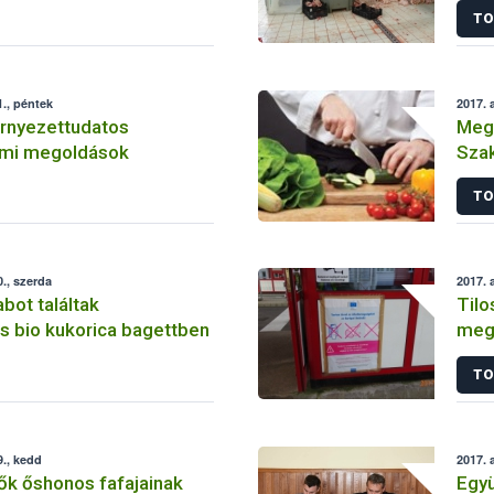
TO
., péntek
2017. 
örnyezettudatos
Megv
lmi megoldások
Szak
hely
TO
., szerda
2017. 
ot találtak
Tilo
s bio kukorica bagettben
meg
Ukra
TO
., kedd
2017. 
dők őshonos fafajainak
Egy