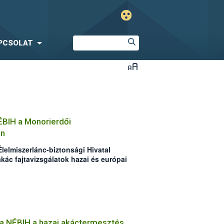
PCSOLAT
ÉBIH a Monorierdői
on
Élelmiszerlánc-biztonsági Hivatal
kác fajtavizsgálatok hazai és európai
a NÉBIH a hazai akáctermesztés