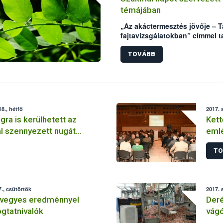
témájában
„Az akáctermesztés jövője – T
fajtavizsgálatokban” címmel ta
Nemzeti Élelmiszerlánc-bizton
én. A szakmai napot a „125 év
TOVÁBB
jubileumi programsorozat rész
összejövetel középpontjában a
mintegy 20 éve elkezdett akác 
8., hétfő
2017. 
ra is kerülhetett az
Kett
l szennyezett nugát
emlé
Egy
TO
., csütörtök
2017. 
: vegyes eredménnyel
Deré
ogtatnivalók
vágó