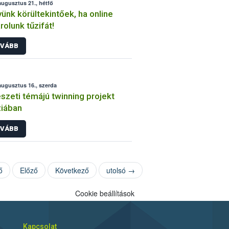
augusztus 21., hétfő
ünk körültekintőek, ha online
rolunk tűzifát!
VÁBB
augusztus 16., szerda
szeti témájú twinning projekt
iában
VÁBB
ő
Előző
Következő
utolsó →
Cookie beállítások
Kapcsolat