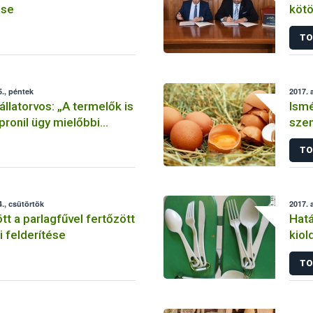
se
kötö
TO
., péntek
2017. 
llatorvos: „A termelők is
Ismé
pronil ügy mielőbbi
szen
TO
., csütörtök
2017. 
 a parlagfűvel fertőzött
Hatá
i felderítése
kiol
evő
TO