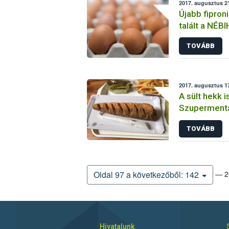
2017. augusztus 21
Újabb fiproni
talált a NÉBI
TOVÁBB
2017. augusztus 17
A sült hekk i
Szuperment
TOVÁBB
— 20
Oldal 97 a következőből: 142
Hivatalunk