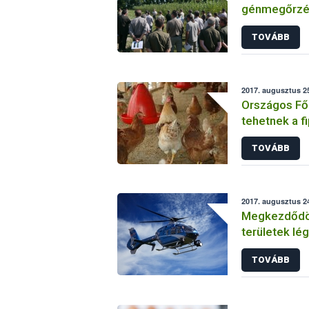
génmegőrzé
TOVÁBB
2017. augusztus 25
Országos Főá
tehetnek a fi
lezárásáért!”
TOVÁBB
2017. augusztus 24
Megkezdődött
területek lég
TOVÁBB