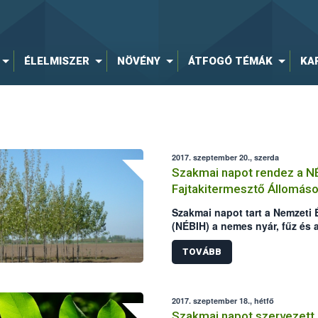
ÉLELMISZER
NÖVÉNY
ÁTFOGÓ TÉMÁK
KA
2017. szeptember 20., szerda
Szakmai napot rendez a N
Fajtakitermesztő Állomás
Szakmai napot tart a Nemzeti 
(NÉBIH) a nemes nyár, fűz és a
tapasztalatairól.
TOVÁBB
2017. szeptember 18., hétfő
Szakmai napot szervezett 