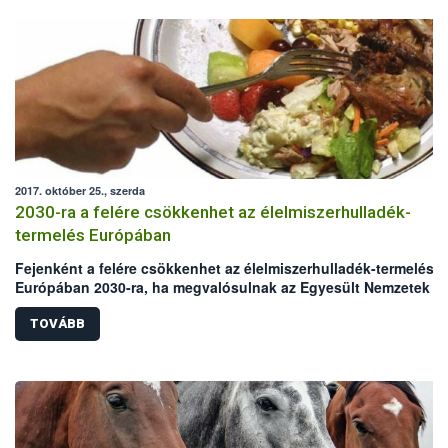
2017. október 25., szerda
2030-ra a felére csökkenhet az élelmiszerhulladék-
termelés Európában
Fejenként a felére csökkenhet az élelmiszerhulladék-termelés
Európában 2030-ra, ha megvalósulnak az Egyesült Nemzetek
Szervezetének Élelmezésügyi és Mezőgazdasági Szervezete (F
és az Európai Unió új szándéknyilatkozatában kitűzött célok. A
TOVÁBB
nemzetközi akcióhoz a NÉBIH is csatlakozott a „Maradék nélkül
elnevezésű programja révén. A szándéknyilatkozat az élelmisze
pazarlás elleni küzdelem mellett az antimikrobiális rezisztencia
(AMR) növekvő fenyegetésére is felhívja a figyelmet.