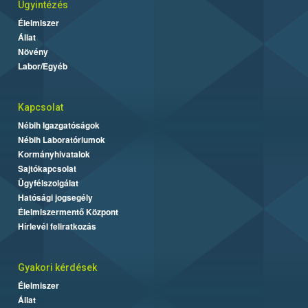
Ügyintézés
Élelmiszer
Állat
Növény
Labor/Egyéb
Kapcsolat
Nébih Igazgatóságok
Nébih Laboratóriumok
Kormányhivatalok
Sajtókapcsolat
Ügyfélszolgálat
Hatósági jogsegély
Élelmiszermentő Központ
Hírlevél feliratkozás
Gyakori kérdések
Élelmiszer
Állat