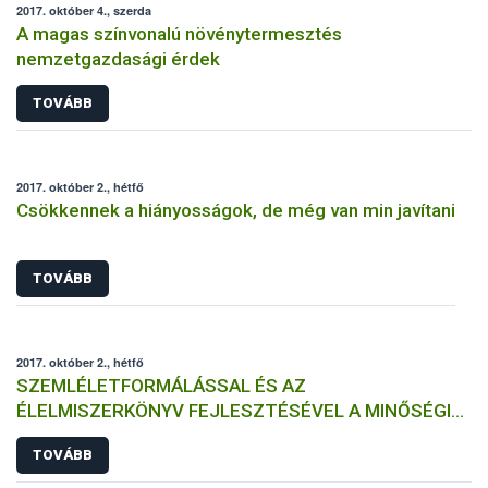
2017. október 4., szerda
A magas színvonalú növénytermesztés
nemzetgazdasági érdek
TOVÁBB
2017. október 2., hétfő
Csökkennek a hiányosságok, de még van min javítani
TOVÁBB
2017. október 2., hétfő
SZEMLÉLETFORMÁLÁSSAL ÉS AZ
ÉLELMISZERKÖNYV FEJLESZTÉSÉVEL A MINŐSÉGI
MAGYAR PÉKTERMÉKEK (EL)ISMERTSÉGÉÉRT
TOVÁBB