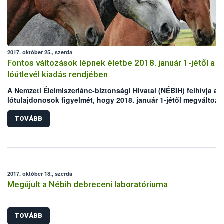
2017. október 25., szerda
Fontos változások lépnek életbe 2018. január 1-jétől a
lóútlevél kiadás rendjében
A Nemzeti Élelmiszerlánc-biztonsági Hivatal (NÉBIH) felhívja a
lótulajdonosok figyelmét, hogy 2018. január 1-jétől megváltozik
lóútlevelek kibocsátásának rendje. Jövő év elejétől a hatóság
kizárólag ún. „másodlat” lóútlevelet, illetve „helyettesítő okmá
TOVÁBB
állít ki azokra az egyedekre, amelyeknél az azonosítás, illetve a
lóútlevél kiváltás nem az előírt határidőkön belül történik. Az e
okmányokkal rendelkező lovakat automatikusan kizárják az em
fogyasztásra vágható állatok köréből. Az intézkedés bevezetés
a visszaélések megakadályozása, valamint az élelmiszerlánc-
2017. október 18., szerda
biztonsági kockázatok csökkentése érdekében kerül sor.
Megújult a Nébih debreceni laboratóriuma
TOVÁBB