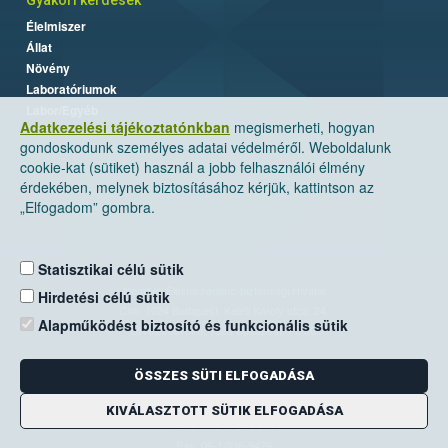
Gyakori kérdések
Élelmiszer
Állat
Növény
Laboratóriumok
Labor/Egyéb
Adatkezelési tájékoztatónkban
megismerheti, hogyan
gondoskodunk személyes adatai védelméről. Weboldalunk
cookie-kat (sütiket) használ a jobb felhasználói élmény
érdekében, melynek biztosításához kérjük, kattintson az
„Elfogadom” gombra.
Statisztikai célú sütik
Nemzeti Élelmiszerlánc-biztonsági Hivatal
Hirdetési célú sütik
Cím: 1024 Budapest, Keleti Károly utca. 24.
Alapműködést biztosító és funkcionális sütik
Levelezési cím: 1525 Budapest. Pf. 30.
ÖSSZES SÜTI ELFOGADÁSA
E-mail:
ugyfelszolgalat@nebih.gov.hu
Zöld szám: 06-80/263-244
KIVÁLASZTOTT SÜTIK ELFOGADÁSA
Telefon: 06-1/ 336-9000
Fax: 06-1/336-9479