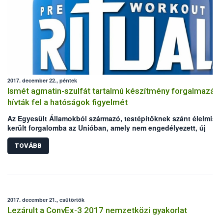
2017. december 22., péntek
Ismét agmatin-szulfát tartalmú készítmény forgalmazás
hívták fel a hatóságok figyelmét
Az Egyesült Államokból származó, testépítőknek szánt élelmisz
került forgalomba az Unióban, amely nem engedélyezett, új
élelmiszer-összetevőt (agmatin-szulfát) tartalmaz. A Nemzeti
Élelmiszerlánc-biztonsági Hivatal (Nébih) – az észt és a szlovák
TOVÁBB
hatóság bejelentése alapján – a RASFF-on keresztül értesült az
esetről.
2017. december 21., csütörtök
Lezárult a ConvEx-3 2017 nemzetközi gyakorlat