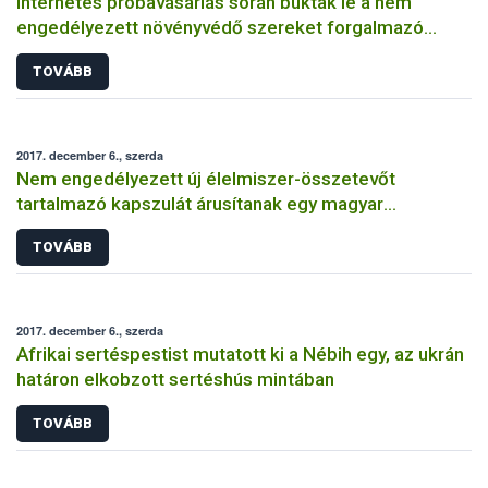
Internetes próbavásárlás során buktak le a nem
engedélyezett növényvédő szereket forgalmazó
magánszemélyek
TOVÁBB
2017. december 6., szerda
Nem engedélyezett új élelmiszer-összetevőt
tartalmazó kapszulát árusítanak egy magyar
webáruházban
TOVÁBB
2017. december 6., szerda
Afrikai sertéspestist mutatott ki a Nébih egy, az ukrán
határon elkobzott sertéshús mintában
TOVÁBB