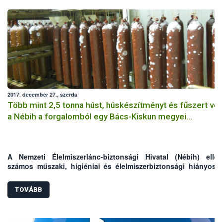
2017. december 27., szerda
Több mint 2,5 tonna húst, húskészítményt és fűszert von
a Nébih a forgalomból egy Bács-Kiskun megyei
húsfeldolgozó üzemben
A Nemzeti Élelmiszerlánc-biztonsági Hivatal (Nébih) ellen
számos műszaki, higiéniai és élelmiszerbiztonsági hiányoss
tártak fel egy Bács-Kiskun megyei húsfeldolgozó üzembe
hatóság az ellenőrzés során 2580 kg hús, húskészítmény és fű
TOVÁBB
forgalomba hozatalát tiltotta meg, valamint elrendelte az ál
eredetű élelmiszerek megsemmisítését.