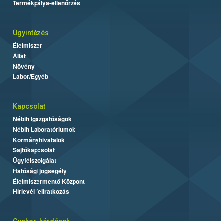
Termékpálya-ellenőrzés
Ügyintézés
Élelmiszer
Állat
Növény
Labor/Egyéb
Kapcsolat
Nébih Igazgatóságok
Nébih Laboratóriumok
Kormányhivatalok
Sajtókapcsolat
Ügyfélszolgálat
Hatósági jogsegély
Élelmiszermentő Központ
Hírlevél feliratkozás