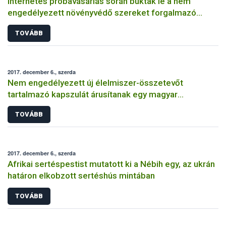
Internetes próbavásárlás során buktak le a nem
engedélyezett növényvédő szereket forgalmazó
magánszemélyek
TOVÁBB
2017. december 6., szerda
Nem engedélyezett új élelmiszer-összetevőt
tartalmazó kapszulát árusítanak egy magyar
webáruházban
TOVÁBB
2017. december 6., szerda
Afrikai sertéspestist mutatott ki a Nébih egy, az ukrán
határon elkobzott sertéshús mintában
TOVÁBB