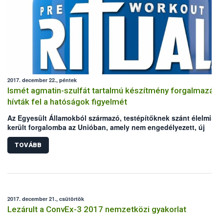
2017. december 22., péntek
Ismét agmatin-szulfát tartalmú készítmény forgalmazás
hívták fel a hatóságok figyelmét
Az Egyesült Államokból származó, testépítőknek szánt élelmisz
került forgalomba az Unióban, amely nem engedélyezett, új
élelmiszer-összetevőt (agmatin-szulfát) tartalmaz. A Nemzeti
Élelmiszerlánc-biztonsági Hivatal (Nébih) – az észt és a szlovák
TOVÁBB
hatóság bejelentése alapján – a RASFF-on keresztül értesült az
esetről.
2017. december 21., csütörtök
Lezárult a ConvEx-3 2017 nemzetközi gyakorlat