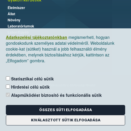
Gyakori kérdések
Élelmiszer
Állat
Növény
Laboratóriumok
Labor/Egyéb
Adatkezelési tájékoztatónkban
megismerheti, hogyan
gondoskodunk személyes adatai védelméről. Weboldalunk
cookie-kat (sütiket) használ a jobb felhasználói élmény
érdekében, melynek biztosításához kérjük, kattintson az
„Elfogadom” gombra.
Statisztikai célú sütik
Nemzeti Élelmiszerlánc-biztonsági Hivatal
Hirdetési célú sütik
Cím: 1024 Budapest, Keleti Károly utca. 24.
Alapműködést biztosító és funkcionális sütik
Levelezési cím: 1525 Budapest. Pf. 30.
ÖSSZES SÜTI ELFOGADÁSA
E-mail:
ugyfelszolgalat@nebih.gov.hu
Zöld szám: 06-80/263-244
KIVÁLASZTOTT SÜTIK ELFOGADÁSA
Telefon: 06-1/ 336-9000
Fax: 06-1/336-9479