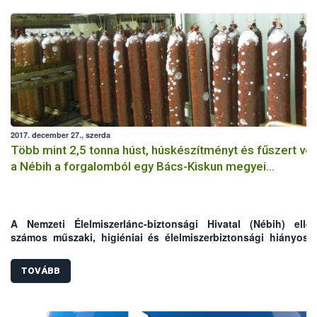
2017. december 27., szerda
Több mint 2,5 tonna húst, húskészítményt és fűszert von
a Nébih a forgalomból egy Bács-Kiskun megyei
húsfeldolgozó üzemben
A Nemzeti Élelmiszerlánc-biztonsági Hivatal (Nébih) ellen
számos műszaki, higiéniai és élelmiszerbiztonsági hiányoss
tártak fel egy Bács-Kiskun megyei húsfeldolgozó üzembe
hatóság az ellenőrzés során 2580 kg hús, húskészítmény és fű
TOVÁBB
forgalomba hozatalát tiltotta meg, valamint elrendelte az ál
eredetű élelmiszerek megsemmisítését.