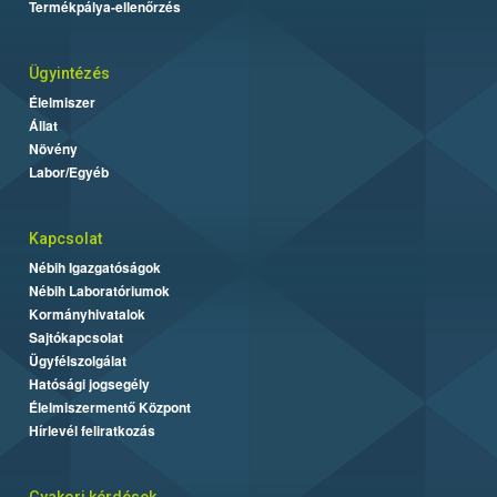
Termékpálya-ellenőrzés
Ügyintézés
Élelmiszer
Állat
Növény
Labor/Egyéb
Kapcsolat
Nébih Igazgatóságok
Nébih Laboratóriumok
Kormányhivatalok
Sajtókapcsolat
Ügyfélszolgálat
Hatósági jogsegély
Élelmiszermentő Központ
Hírlevél feliratkozás