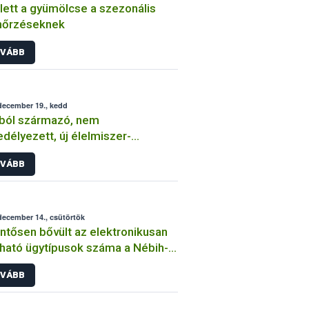
ett a gyümölcse a szezonális
nőrzéseknek
VÁBB
december 19., kedd
ból származó, nem
délyezett, új élelmiszer-
etevőt tartalmazó készítmény
VÁBB
lhetett forgalomba
december 14., csütörtök
ntősen bővült az elektronikusan
tható ügytípusok száma a Nébih-
VÁBB