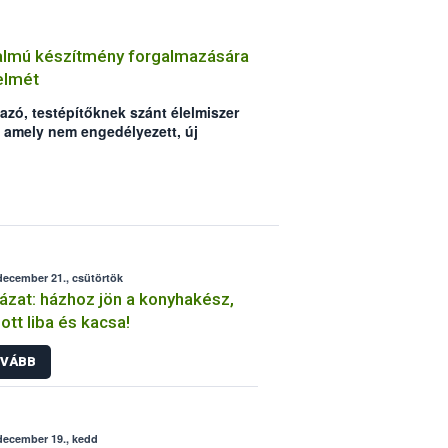
talmú készítmény forgalmazására
yelmét
zó, testépítőknek szánt élelmiszer
 amely nem engedélyezett, új
-szulfát) tartalmaz. A Nemzeti
tal (Nébih) – az észt és a szlovák
 a RASFF-on keresztül értesült az
december 21., csütörtök
ázat: házhoz jön a konyhakész,
ott liba és kacsa!
VÁBB
december 19., kedd