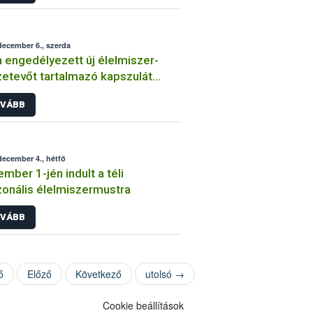
december 6., szerda
engedélyezett új élelmiszer-
etevőt tartalmazó kapszulát
ítanak egy magyar webáruházban
VÁBB
december 4., hétfő
mber 1-jén indult a téli
onális élelmiszermustra
VÁBB
ő
Előző
Következő
utolsó →
Cookie beállítások