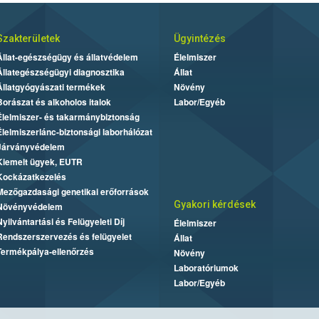
Szakterületek
Ügyintézés
Állat-egészségügy és állatvédelem
Élelmiszer
Állategészségügyi diagnosztika
Állat
Állatgyógyászati termékek
Növény
Borászat és alkoholos italok
Labor/Egyéb
Élelmiszer- és takarmánybiztonság
Élelmiszerlánc-biztonsági laborhálózat
Járványvédelem
Kiemelt ügyek, EUTR
Kockázatkezelés
Mezőgazdasági genetikai erőforrások
Gyakori kérdések
Növényvédelem
Nyilvántartási és Felügyeleti Díj
Élelmiszer
Rendszerszervezés és felügyelet
Állat
Termékpálya-ellenőrzés
Növény
Laboratóriumok
Labor/Egyéb