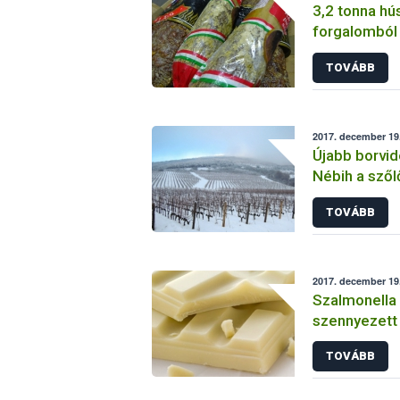
3,2 tonna hú
forgalomból 
budapesti pi
TOVÁBB
2017. december 19
Újabb borvid
Nébih a szől
betegséget
TOVÁBB
2017. december 19
Szalmonella
szennyezett
kerülhetett 
TOVÁBB
forgalomba