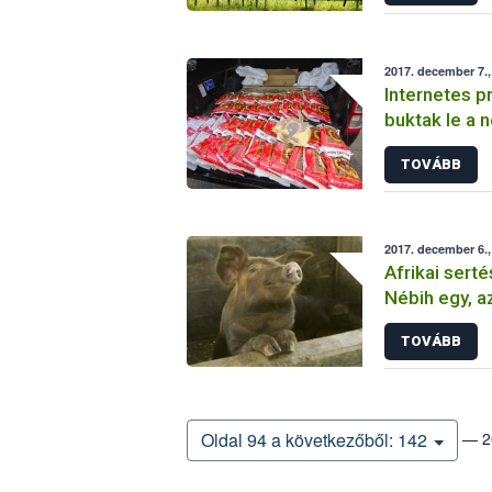
2017. december 7.,
Internetes p
buktak le a 
növényvédő 
TOVÁBB
magánszemé
2017. december 6.,
Afrikai serté
Nébih egy, a
sertéshús m
TOVÁBB
— 20
Oldal 94 a következőből: 142