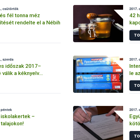
, csütörtök
2017. 
és fél tonna méz
42 h
ését rendelte el a Nébih
kapc
TO
, szerda
2017. 
s időszak 2017–
Inte
válik a kéknyelv
le a
fogékony állatok
ter
TO
mag
 péntek
2017. 
iskolakertek –
Egy
talajokon!
kötö
Néb
TO