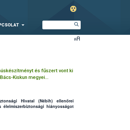
PCSOLAT
húskészítményt és fűszert vont ki
 Bács-Kiskun megyei
ztonsági Hivatal (Nébih) ellenőrei
s élelmiszerbiztonsági hiányosságot
 megyei húsfeldolgozó üzemben. A
2580 kg hús, húskészítmény és fűszer
a meg, valamint elrendelte az állati
isítését.