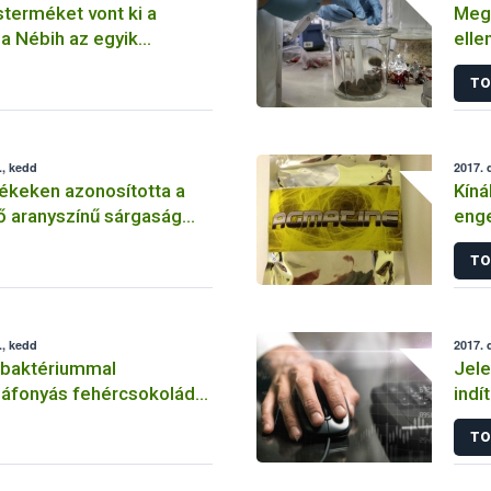
sterméket vont ki a
Megl
a Nébih az egyik
elle
ac húsboltjában
TO
., kedd
2017. 
ékeken azonosította a
Kíná
ő aranyszínű sárgaság
enge
össz
TO
kerü
., kedd
2017. 
 baktériummal
Jele
 áfonyás fehércsokoládé
indí
a kereskedelmi
nél
TO