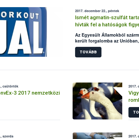
2017. december 22., péntek
Ismét agmatin-szulfát tar
hívták fel a hatóságok fig
Az Egyesült Államokból szárma
került forgalomba az Unióban,
élelmiszer-összetevőt (agmatin
Élelmiszerlánc-biztonsági Hiva
TOVÁBB
hatóság bejelentése alapján –
esetről.
, csütörtök
2017. 
ConvEx-3 2017 nemzetközi
Vigy
roml
TO
, szerda
2017. 