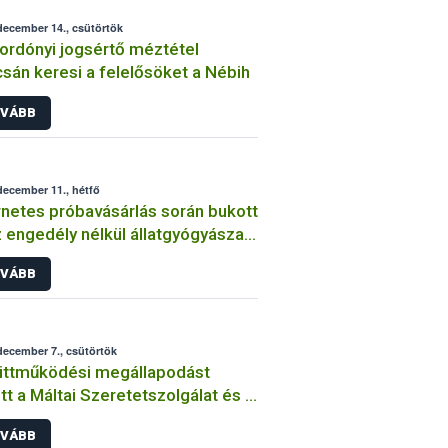
december 14., csütörtök
ordónyi jogsértő méztétel
sán keresi a felelősöket a Nébih
VÁBB
december 11., hétfő
rnetes próbavásárlás során bukott
z engedély nélkül állatgyógyászati
mékeket forgalmazó
VÁBB
ánszemély
december 7., csütörtök
üttműködési megállapodást
tt a Máltai Szeretetszolgálat és a
ih
VÁBB