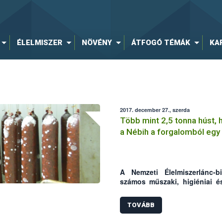
ÉLELMISZER
NÖVÉNY
ÁTFOGÓ TÉMÁK
KA
2017. december 27., szerda
Több mint 2,5 tonna húst, 
a Nébih a forgalomból egy
húsfeldolgozó üzemben
A Nemzeti Élelmiszerlánc-bi
számos műszaki, higiéniai é
tártak fel egy Bács-Kiskun
hatóság az ellenőrzés során 
TOVÁBB
forgalomba hozatalát tiltott
eredetű élelmiszerek megsemm