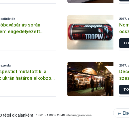
 csütörtök
2017. 
róbavásárlás során
Nem 
nem engedélyezett
össz
szereket forgalmazó
árus
TO
lyek
 szerda
2017. 
spestist mutatott ki a
Dece
z ukrán határon elkobzott
szez
intában
TO
← Els
 tétel oldalanként
1 861 - 1 880 / 2 840 tétel megjelenítése.