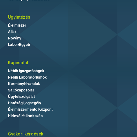
Ügyintézés
Élelmiszer
Állat
Növény
Labor/Egyéb
Kapcsolat
Nébih Igazgatóságok
Nébih Laboratóriumok
Kormányhivatalok
Sajtókapcsolat
Ügyfélszolgálat
Hatósági jogsegély
Élelmiszermentő Központ
Hírlevél feliratkozás
Gyakori kérdések