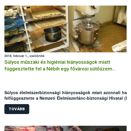
2018. február 1., csütörtök
Súlyos műszaki és higiéniai hiányosságok miatt
függesztette fel a Nébih egy fővárosi sütőüzem
tevékenységét
Súlyos élelmiszerbiztonsági hiányosságok miatt azonnali hatál
felfüggesztette a Nemzeti Élelmiszerlánc-biztonsági Hivatal (Né
egy budapesti finom pékáru és cukrászati termék előállító 
működését. A hatósági szakemberek több mint 580 kg élelmis
TOVÁBB
vontak ki a forgalomból azok lejárt minőségmegőrzési idej
nyomon követhetetlensége okán, valamint az egysé
tapasztalt műszaki és higiéniai hiányosságok miatt. A Nébih a