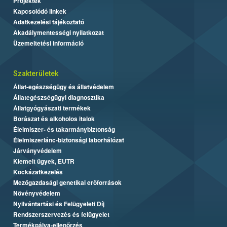
Projektek
Kapcsolódó linkek
Adatkezelési tájékoztató
Akadálymentességi nyilatkozat
Üzemeltetési információ
Szakterületek
Állat-egészségügy és állatvédelem
Állategészségügyi diagnosztika
Állatgyógyászati termékek
Borászat és alkoholos italok
Élelmiszer- és takarmánybiztonság
Élelmiszerlánc-biztonsági laborhálózat
Járványvédelem
Kiemelt ügyek, EUTR
Kockázatkezelés
Mezőgazdasági genetikai erőforrások
Növényvédelem
Nyilvántartási és Felügyeleti Díj
Rendszerszervezés és felügyelet
Termékpálya-ellenőrzés