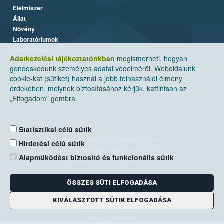
Élelmiszer
Állat
Növény
Laboratóriumok
Labor/Egyéb
Adatkezelési tájékoztatónkban
megismerheti, hogyan
gondoskodunk személyes adatai védelméről. Weboldalunk
cookie-kat (sütiket) használ a jobb felhasználói élmény
érdekében, melynek biztosításához kérjük, kattintson az
„Elfogadom” gombra.
Statisztikai célú sütik
Nemzeti Élelmiszerlánc-biztonsági Hivatal
Hirdetési célú sütik
Cím: 1024 Budapest, Keleti Károly utca. 24.
Alapműködést biztosító és funkcionális sütik
Levelezési cím: 1525 Budapest. Pf. 30.
ÖSSZES SÜTI ELFOGADÁSA
E-mail:
ugyfelszolgalat@nebih.gov.hu
Zöld szám: 06-80/263-244
KIVÁLASZTOTT SÜTIK ELFOGADÁSA
Telefon: 06-1/ 336-9000
Fax: 06-1/336-9479