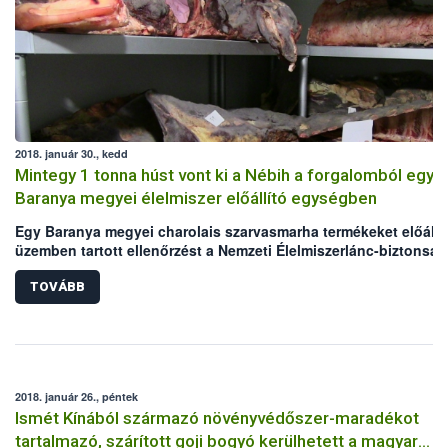
forgalomban lévő késztermékek visszahívását is elrendelte.
2018. január 30., kedd
Mintegy 1 tonna húst vont ki a Nébih a forgalomból egy
Baranya megyei élelmiszer előállító egységben
Egy Baranya megyei charolais szarvasmarha termékeket előállí
üzemben tartott ellenőrzést a Nemzeti Élelmiszerlánc-biztonság
Hivatal (Nébih). A hatóság kb. 1 tonna hús forgalomba hozatalá
tiltotta meg, valamint elrendelte annak megsemmisítését.
TOVÁBB
2018. január 26., péntek
Ismét Kínából származó növényvédőszer-maradékot
tartalmazó, szárított goji bogyó kerülhetett a magyar