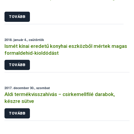
TOVÁBB
2018. január 4., csütörtök
Ismét kínai eredetű konyhai eszközből mértek magas
formaldehid-kioldódást
TOVÁBB
2017. december 30., szombat
Aldi termékvisszahívás – csirkemellfilé darabok,
készre sütve
TOVÁBB