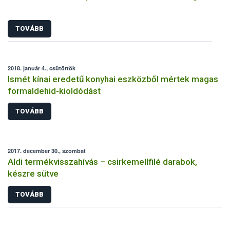
TOVÁBB
2018. január 4., csütörtök
Ismét kínai eredetű konyhai eszközből mértek magas
formaldehid-kioldódást
TOVÁBB
2017. december 30., szombat
Aldi termékvisszahívás – csirkemellfilé darabok,
készre sütve
TOVÁBB