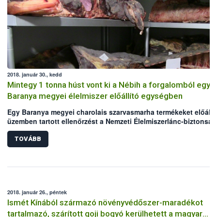
forgalomban lévő késztermékek visszahívását is elrendelte.
2018. január 30., kedd
Mintegy 1 tonna húst vont ki a Nébih a forgalomból egy
Baranya megyei élelmiszer előállító egységben
Egy Baranya megyei charolais szarvasmarha termékeket előállí
üzemben tartott ellenőrzést a Nemzeti Élelmiszerlánc-biztonság
Hivatal (Nébih). A hatóság kb. 1 tonna hús forgalomba hozatalá
tiltotta meg, valamint elrendelte annak megsemmisítését.
TOVÁBB
2018. január 26., péntek
Ismét Kínából származó növényvédőszer-maradékot
tartalmazó, szárított goji bogyó kerülhetett a magyar