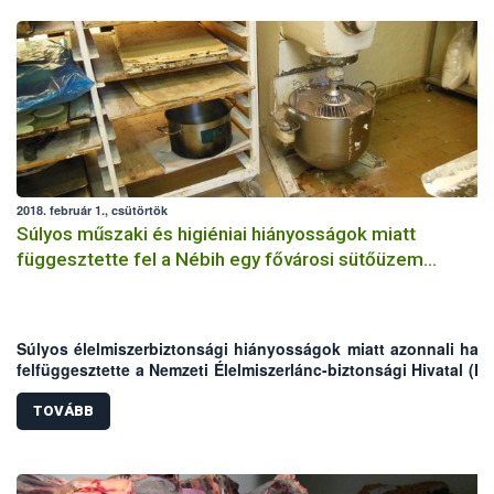
2018. február 1., csütörtök
Súlyos műszaki és higiéniai hiányosságok miatt
függesztette fel a Nébih egy fővárosi sütőüzem
tevékenységét
Súlyos élelmiszerbiztonsági hiányosságok miatt azonnali hatál
felfüggesztette a Nemzeti Élelmiszerlánc-biztonsági Hivatal (Né
egy budapesti finom pékáru és cukrászati termék előállító 
működését. A hatósági szakemberek több mint 580 kg élelmis
TOVÁBB
vontak ki a forgalomból azok lejárt minőségmegőrzési idej
nyomon követhetetlensége okán, valamint az egysé
tapasztalt műszaki és higiéniai hiányosságok miatt. A Nébih a