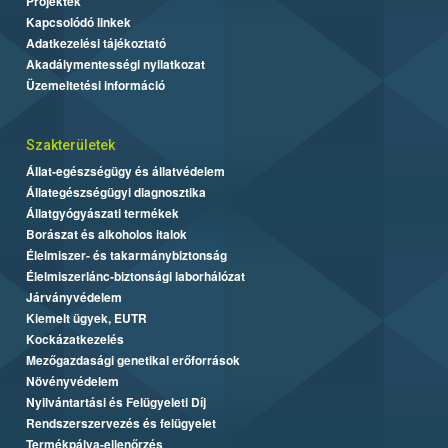
Projektek
Kapcsolódó linkek
Adatkezelési tájékoztató
Akadálymentességi nyilatkozat
Üzemeltetési információ
Szakterületek
Állat-egészségügy és állatvédelem
Állategészségügyi diagnosztika
Állatgyógyászati termékek
Borászat és alkoholos italok
Élelmiszer- és takarmánybiztonság
Élelmiszerlánc-biztonsági laborhálózat
Járványvédelem
Kiemelt ügyek, EUTR
Kockázatkezelés
Mezőgazdasági genetikai erőforrások
Növényvédelem
Nyilvántartási és Felügyeleti Díj
Rendszerszervezés és felügyelet
Termékpálya-ellenőrzés