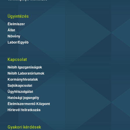
Ügyintézés
Élelmiszer
Állat
Növény
Labor/Egyéb
Kapcsolat
Nébih Igazgatóságok
Nébih Laboratóriumok
Kormányhivatalok
Sajtókapcsolat
Ügyfélszolgálat
Hatósági jogsegély
Élelmiszermentő Központ
Hírlevél feliratkozás
Gyakori kérdések