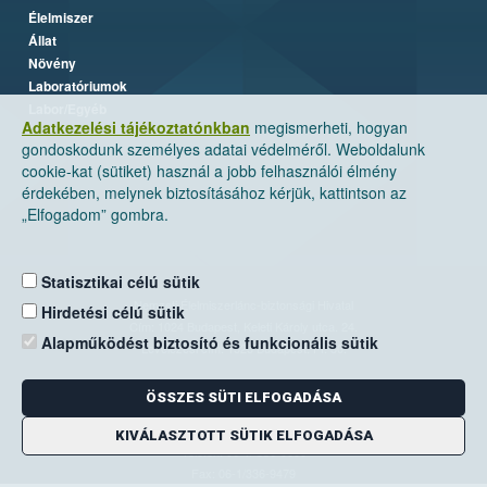
Élelmiszer
Állat
Növény
Laboratóriumok
Labor/Egyéb
Adatkezelési tájékoztatónkban
megismerheti, hogyan
gondoskodunk személyes adatai védelméről. Weboldalunk
cookie-kat (sütiket) használ a jobb felhasználói élmény
érdekében, melynek biztosításához kérjük, kattintson az
„Elfogadom” gombra.
Statisztikai célú sütik
Nemzeti Élelmiszerlánc-biztonsági Hivatal
Hirdetési célú sütik
Cím: 1024 Budapest, Keleti Károly utca. 24.
Alapműködést biztosító és funkcionális sütik
Levelezési cím: 1525 Budapest. Pf. 30.
ÖSSZES SÜTI ELFOGADÁSA
E-mail:
ugyfelszolgalat@nebih.gov.hu
Zöld szám: 06-80/263-244
KIVÁLASZTOTT SÜTIK ELFOGADÁSA
Telefon: 06-1/ 336-9000
Fax: 06-1/336-9479