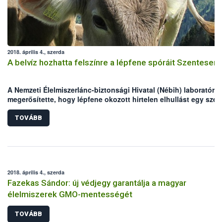
2018. április 4., szerda
A belvíz hozhatta felszínre a lépfene spóráit Szentesen
A Nemzeti Élelmiszerlánc-biztonsági Hivatal (Nébih) laboratóri
megerősítette, hogy lépfene okozott hirtelen elhullást egy szen
juhállományban március végén. A juhok legeltetési területén
valószínűleg a belvíz hozhatta felszínre a lépfene spóráit. A jár
TOVÁBB
főállatorvos már a fertőzés gyanúja alapján elrendelte a helyi
zárlatot az érintett állományra, továbbá megkezdték az állatok
gyógykezelését. A Nébih felhívja az állattartók figyelmét, hogy 
lépfene ellen hatékony vakcina létezik, mellyel a legeltetés
megkezdése előtt érdemes beoltatni a kérődzőket!
2018. április 4., szerda
Fazekas Sándor: új védjegy garantálja a magyar
élelmiszerek GMO-mentességét
TOVÁBB