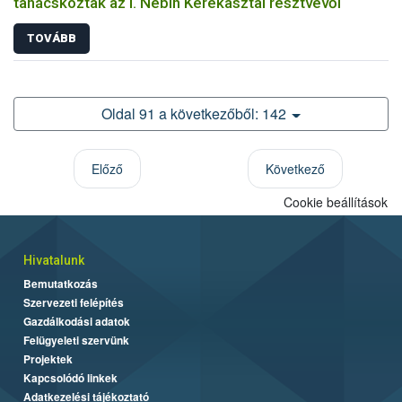
tanácskoztak az I. Nébih Kerekasztal résztvevői
TOVÁBB
Oldal 91 a következőből: 142
Előző
Következő
Cookie beállítások
Hivatalunk
Bemutatkozás
Szervezeti felépítés
Gazdálkodási adatok
Felügyeleti szervünk
Projektek
Kapcsolódó linkek
Adatkezelési tájékoztató