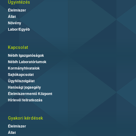
Ügyintézés
Élelmiszer
Állat
Növény
Labor/Egyéb
Kapcsolat
Nébih Igazgatóságok
Nébih Laboratóriumok
Kormányhivatalok
Sajtókapcsolat
Ügyfélszolgálat
Hatósági jogsegély
Élelmiszermentő Központ
Hírlevél feliratkozás
Gyakori kérdések
Élelmiszer
Állat