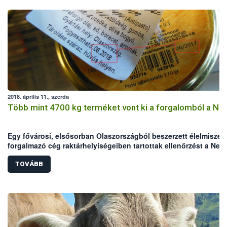
2018. április 11., szerda
Több mint 4700 kg terméket vont ki a forgalomból a Né
Egy fővárosi, elsősorban Olaszországból beszerzett élelmiszer
forgalmazó cég raktárhelyiségeiben tartottak ellenőrzést a Nem
Élelmiszerlánc-biztonsági Hivatal (Nébih) szakemberei. Az
ellenőrök a helyszínen összesen több mint 4700 kg terméket
TOVÁBB
vontak ki a forgalomból, amelyek között jelentős mennyiségbe
voltak lejárt, illetve jogellenesen meghosszabbított lejáratú,
hamisított élelmiszerek.