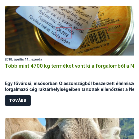
2018. április 11., szerda
Több mint 4700 kg terméket vont ki a forgalomból a Né
Egy fővárosi, elsősorban Olaszországból beszerzett élelmiszer
forgalmazó cég raktárhelyiségeiben tartottak ellenőrzést a Nem
Élelmiszerlánc-biztonsági Hivatal (Nébih) szakemberei. Az
ellenőrök a helyszínen összesen több mint 4700 kg terméket
TOVÁBB
vontak ki a forgalomból, amelyek között jelentős mennyiségbe
voltak lejárt, illetve jogellenesen meghosszabbított lejáratú,
hamisított élelmiszerek.