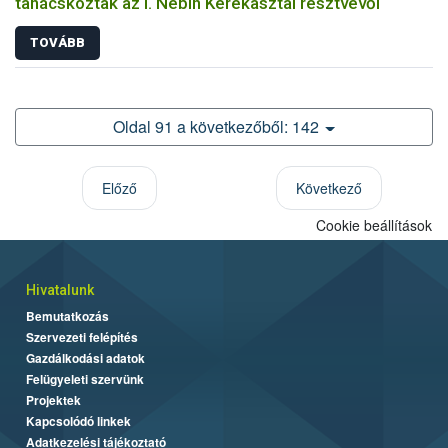
tanácskoztak az I. Nébih Kerekasztal résztvevői
TOVÁBB
Oldal 91 a következőből: 142
Előző
Következő
Cookie beállítások
Hivatalunk
Bemutatkozás
Szervezeti felépítés
Gazdálkodási adatok
Felügyeleti szervünk
Projektek
Kapcsolódó linkek
Adatkezelési tájékoztató