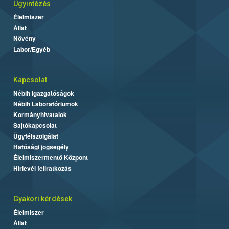
Ügyintézés
Élelmiszer
Állat
Növény
Labor/Egyéb
Kapcsolat
Nébih Igazgatóságok
Nébih Laboratóriumok
Kormányhivatalok
Sajtókapcsolat
Ügyfélszolgálat
Hatósági jogsegély
Élelmiszermentő Központ
Hírlevél feliratkozás
Gyakori kérdések
Élelmiszer
Állat