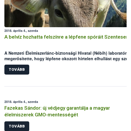
2018. április 4., szerda
A belvíz hozhatta felszínre a lépfene spóráit Szentesen
A Nemzeti Élelmiszerlánc-biztonsági Hivatal (Nébih) laboratóri
megerősítette, hogy lépfene okozott hirtelen elhullást egy szen
juhállományban március végén. A juhok legeltetési területén
valószínűleg a belvíz hozhatta felszínre a lépfene spóráit. A jár
TOVÁBB
főállatorvos már a fertőzés gyanúja alapján elrendelte a helyi
zárlatot az érintett állományra, továbbá megkezdték az állatok
gyógykezelését. A Nébih felhívja az állattartók figyelmét, hogy 
lépfene ellen hatékony vakcina létezik, mellyel a legeltetés
megkezdése előtt érdemes beoltatni a kérődzőket!
2018. április 4., szerda
Fazekas Sándor: új védjegy garantálja a magyar
élelmiszerek GMO-mentességét
TOVÁBB