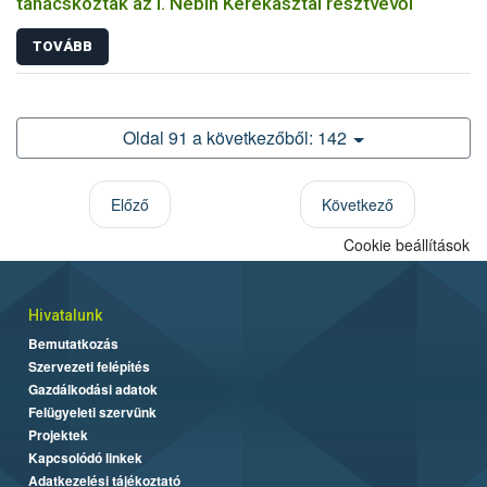
tanácskoztak az I. Nébih Kerekasztal résztvevői
TOVÁBB
Oldal 91 a következőből: 142
Előző
Következő
Cookie beállítások
Hivatalunk
Bemutatkozás
Szervezeti felépítés
Gazdálkodási adatok
Felügyeleti szervünk
Projektek
Kapcsolódó linkek
Adatkezelési tájékoztató