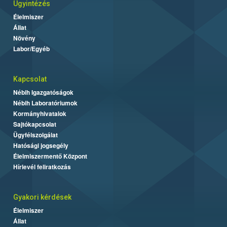
Ügyintézés
Élelmiszer
Állat
Növény
Labor/Egyéb
Kapcsolat
Nébih Igazgatóságok
Nébih Laboratóriumok
Kormányhivatalok
Sajtókapcsolat
Ügyfélszolgálat
Hatósági jogsegély
Élelmiszermentő Központ
Hírlevél feliratkozás
Gyakori kérdések
Élelmiszer
Állat