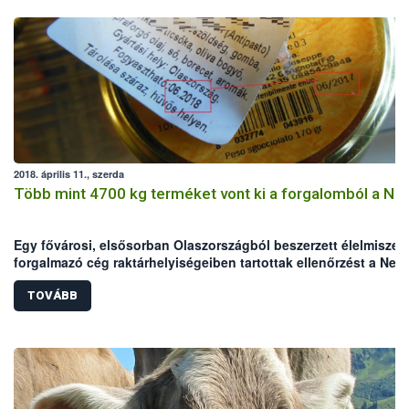
2018. április 11., szerda
Több mint 4700 kg terméket vont ki a forgalomból a Né
Egy fővárosi, elsősorban Olaszországból beszerzett élelmiszer
forgalmazó cég raktárhelyiségeiben tartottak ellenőrzést a Nem
Élelmiszerlánc-biztonsági Hivatal (Nébih) szakemberei. Az
ellenőrök a helyszínen összesen több mint 4700 kg terméket
TOVÁBB
vontak ki a forgalomból, amelyek között jelentős mennyiségbe
voltak lejárt, illetve jogellenesen meghosszabbított lejáratú,
hamisított élelmiszerek.