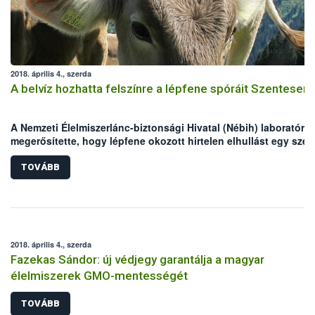
2018. április 4., szerda
A belvíz hozhatta felszínre a lépfene spóráit Szentesen
A Nemzeti Élelmiszerlánc-biztonsági Hivatal (Nébih) laboratóri
megerősítette, hogy lépfene okozott hirtelen elhullást egy szen
juhállományban március végén. A juhok legeltetési területén
valószínűleg a belvíz hozhatta felszínre a lépfene spóráit. A jár
TOVÁBB
főállatorvos már a fertőzés gyanúja alapján elrendelte a helyi
zárlatot az érintett állományra, továbbá megkezdték az állatok
gyógykezelését. A Nébih felhívja az állattartók figyelmét, hogy 
lépfene ellen hatékony vakcina létezik, mellyel a legeltetés
megkezdése előtt érdemes beoltatni a kérődzőket!
2018. április 4., szerda
Fazekas Sándor: új védjegy garantálja a magyar
élelmiszerek GMO-mentességét
TOVÁBB