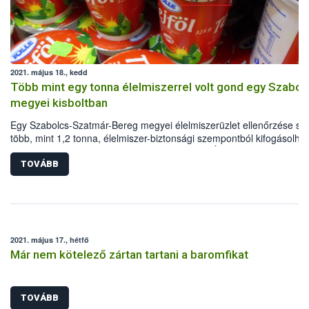
2021. május 18., kedd
Több mint egy tonna élelmiszerrel volt gond egy Szabol
megyei kisboltban
Egy Szabolcs-Szatmár-Bereg megyei élelmiszerüzlet ellenőrzése so
több, mint 1,2 tonna, élelmiszer-biztonsági szempontból kifogásolha
élelmiszert vontak ki a forgalomból a Nemzeti Élelmiszerlánc-biztons
Hivatal (Nébih) szakemberei.
TOVÁBB
2021. május 17., hétfő
Már nem kötelező zártan tartani a baromfikat
TOVÁBB