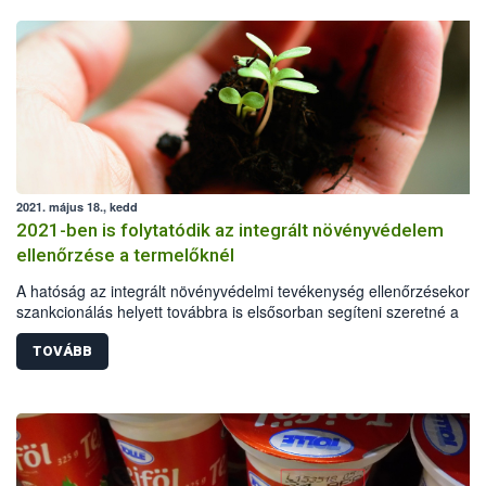
2021. május 18., kedd
2021-ben is folytatódik az integrált növényvédelem
ellenőrzése a termelőknél
A hatóság az integrált növényvédelmi tevékenység ellenőrzésekor a
szankcionálás helyett továbbra is elsősorban segíteni szeretné a
termelőket, és iránymutatást adni a leghatékonyabb és egyben
leginkább környezetkímélő növénytermesztés felé vezető úton. Az
TOVÁBB
országos, támogató ellenőrzéseket a Nemzeti Élelmiszerlánc-bizton
Hivatal (Nébih) koordinálja.