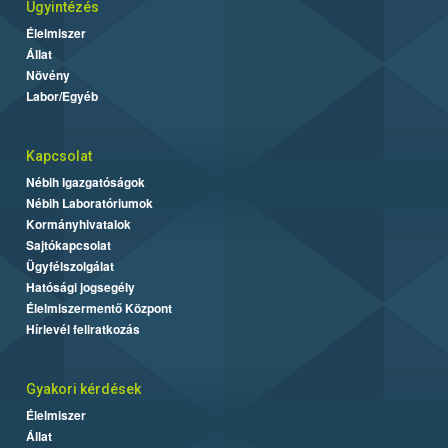
Ügyintézés
Élelmiszer
Állat
Növény
Labor/Egyéb
Kapcsolat
Nébih Igazgatóságok
Nébih Laboratóriumok
Kormányhivatalok
Sajtókapcsolat
Ügyfélszolgálat
Hatósági jogsegély
Élelmiszermentő Központ
Hírlevél feliratkozás
Gyakori kérdések
Élelmiszer
Állat