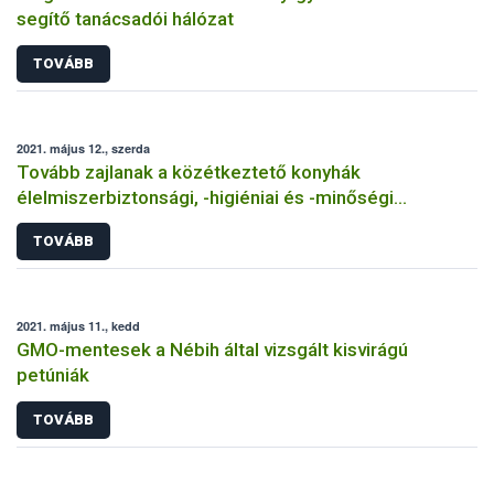
segítő tanácsadói hálózat
TOVÁBB
2021. május 12., szerda
Tovább zajlanak a közétkeztető konyhák
élelmiszerbiztonsági, -higiéniai és -minőségi
minősítései
TOVÁBB
2021. május 11., kedd
GMO-mentesek a Nébih által vizsgált kisvirágú
petúniák
TOVÁBB