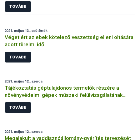
rendelkezésre áll
TOVÁBB
2021. május 13., csütörtök
Véget ért az ebek kötelező veszettség elleni oltására
adott türelmi idő
TOVÁBB
2021. május 12., szerda
Tájékoztatás géptulajdonos termelők részére a
növényvédelmi gépek műszaki felülvizsgálatának
kötelezőségéről
TOVÁBB
2021. május 12., szerda
Megalakult a vaddisznóállomány-gyérítés tervezését