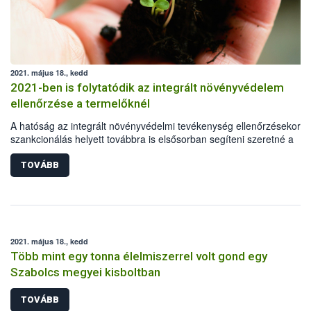
2021. május 18., kedd
2021-ben is folytatódik az integrált növényvédelem
ellenőrzése a termelőknél
A hatóság az integrált növényvédelmi tevékenység ellenőrzésekor a
szankcionálás helyett továbbra is elsősorban segíteni szeretné a
termelőket, és iránymutatást adni a leghatékonyabb és egyben
leginkább környezetkímélő növénytermesztés felé vezető úton. Az
TOVÁBB
országos, támogató ellenőrzéseket a Nemzeti Élelmiszerlánc-bizton
Hivatal (Nébih) koordinálja.
2021. május 18., kedd
Több mint egy tonna élelmiszerrel volt gond egy
Szabolcs megyei kisboltban
TOVÁBB