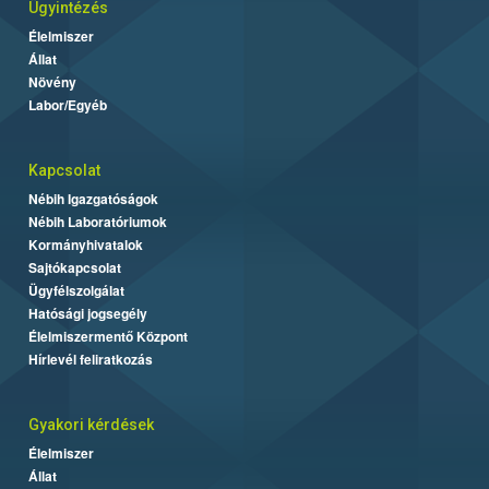
Ügyintézés
Élelmiszer
Állat
Növény
Labor/Egyéb
Kapcsolat
Nébih Igazgatóságok
Nébih Laboratóriumok
Kormányhivatalok
Sajtókapcsolat
Ügyfélszolgálat
Hatósági jogsegély
Élelmiszermentő Központ
Hírlevél feliratkozás
Gyakori kérdések
Élelmiszer
Állat