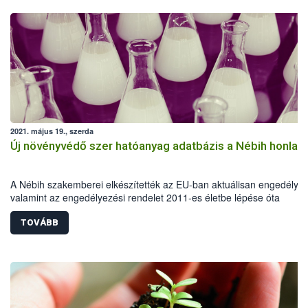
2021. május 19., szerda
Új növényvédő szer hatóanyag adatbázis a Nébih honlap
A Nébih szakemberei elkészítették az EU-ban aktuálisan engedélyez
valamint az engedélyezési rendelet 2011-es életbe lépése óta
visszavont növényvédő szer hatóanyagok adatbázisát. Érdemes a lis
gyakran ellenőrizni, ugyanis a hatóanyagok kötelező felülvizsgálata 
TOVÁBB
rendszeresen változik.