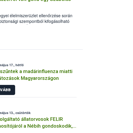
yei élelmiszerüzlet ellenőrzése során
-biztonsági szempontból kifogásolható
ból a Nemzeti Élelmiszerlánc-biztonsági
május 17., hétfő
zűntek a madárinfluenza miatti
átozások Magyarországon
VÁBB
május 13., csütörtök
olgáltató állatorvosok FELIR
osítójáról a Nébih gondoskodik,
-ügyintézési lehetőség is