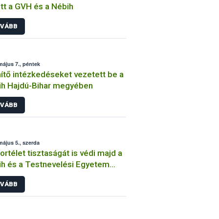
tt a GVH és a Nébih
VÁBB
május 7., péntek
ítő intézkedéseket vezetett be a
h Hajdú-Bihar megyében
VÁBB
május 5., szerda
ortélet tisztaságát is védi majd a
h és a Testnevelési Egyetem
üttműködése
VÁBB