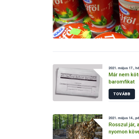
2021. május 17., hé
Már nem köte
baromfikat
TOVÁBB
2021. május 14., p
Rosszul jár, 
nyomon köve