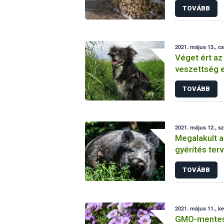
TOVÁBB
2021. május 13., c
Véget ért az
veszettség e
türelmi idő
TOVÁBB
2021. május 12., s
Megalakult a
gyérítés ter
hálózat
TOVÁBB
2021. május 11., k
GMO-mentesek