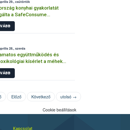
prilis 29., csütörtök
ország konyhai gyakorlatát
gálta a SafeConsume
tócsapata
VÁBB
prilis 28., szerda
yamatos együttműködés és
oxikológiai kísérlet a méhek
elmében
VÁBB
ő
Előző
Következő
utolsó →
Cookie beállítások
Kapcsolat