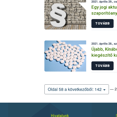
2021. április 29., c
Egy jogi aktus
szaporítóan
szabályait
TOVÁBB
2021. április 28., s
Újabb, Kínáb
kiegészítő k
tiltotta meg
TOVÁBB
— 20
Oldal 58 a következőből: 142
Hivatalunk