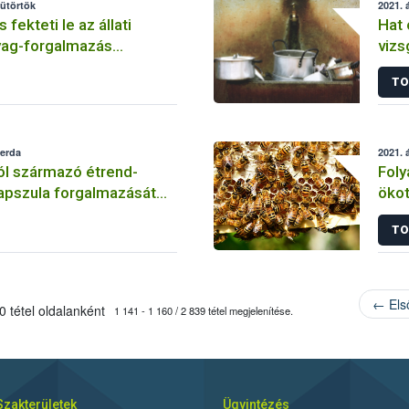
sütörtök
2021. á
 fekteti le az állati
Hat 
yag-forgalmazás
vizs
kuta
TO
zerda
2021. á
ól származó étrend-
Fol
apszula forgalmazását
ökot
 a Nébih
véd
TO
← Els
 tétel oldalanként
1 141 - 1 160 / 2 839 tétel megjelenítése.
Szakterületek
Ügyintézés