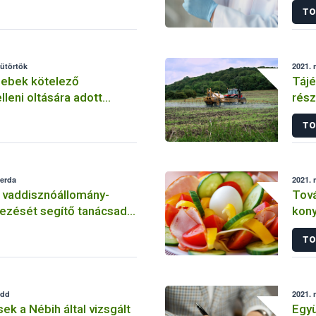
TO
rend
sütörtök
2021. 
 ebek kötelező
Tájé
lleni oltására adott
rész
műsz
TO
köte
zerda
2021. 
 vaddisznóállomány-
Tová
vezését segítő tanácsadói
konyhák élelmis
higi
TO
edd
2021. 
 a Nébih által vizsgált
Egy