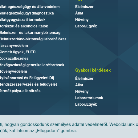
Állat-egészségügy és állatvédelem
Élelmiszer
Állategészségügyi diagnosztika
Állat
Állatgyógyászati termékek
Növény
Borászat és alkoholos italok
Labor/Egyéb
Élelmiszer- és takarmánybiztonság
Élelmiszerlánc-biztonsági laborhálózat
Járványvédelem
Kiemelt ügyek, EUTR
Kockázatkezelés
Mezőgazdasági genetikai erőforrások
Gyakori kérdések
Növényvédelem
Nyilvántartási és Felügyeleti Díj
Élelmiszer
Rendszerszervezés és felügyelet
Állat
Termékpálya-ellenőrzés
Növény
Laboratóriumok
Labor/Egyéb
, hogyan gondoskodunk személyes adatai védelméről. Weboldalunk cook
jük, kattintson az „Elfogadom” gombra.