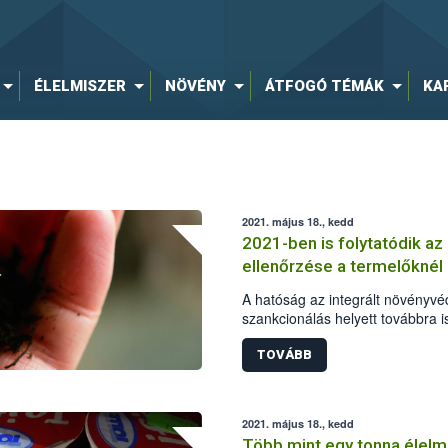
ÉLELMISZER
NÖVÉNY
ÁTFOGÓ TÉMÁK
KA
2021. május 18., kedd
2021-ben is folytatódik az
ellenőrzése a termelőknél
A hatóság az integrált növényvé
szankcionálás helyett továbbra i
termelőket, és iránymutatást ad
leginkább környezetkímélő növén
TOVÁBB
országos, támogató ellenőrzések
Hivatal (Nébih) koordinálja.
2021. május 18., kedd
Több mint egy tonna élelm