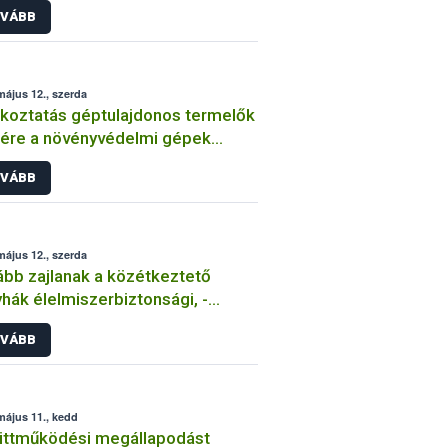
VÁBB
elkezésre áll
május 12., szerda
koztatás géptulajdonos termelők
ére a növényvédelmi gépek
aki felülvizsgálatának
VÁBB
lezőségéről
május 12., szerda
bb zajlanak a közétkeztető
zerbiztonsági, -
éniai és -minőségi minősítései
VÁBB
május 11., kedd
üttműködési megállapodást