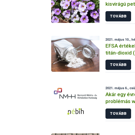
kisvirágú pe
TOVÁBB
2021. május 10., hé
EFSA értéke
titán-dioxid 
adalékanyag
TOVÁBB
felhasználás
2021. május 6., cs
Akár egy évre
problémás 
a Nébih egy
TOVÁBB
köszönhető