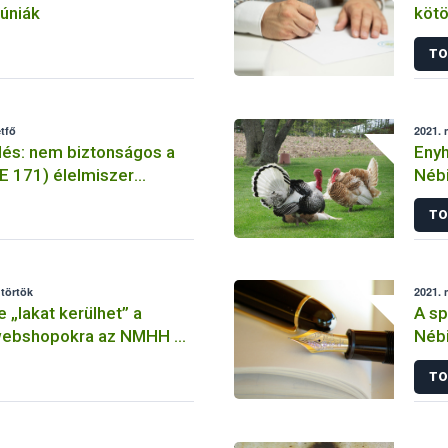
túniák
kötö
TO
tfő
2021. 
lés: nem biztonságos a
Enyh
(E 171) élelmiszer
Nébi
ként történő
TO
a
ütörtök
2021. 
 „lakat kerülhet” a
A sp
webshopokra az NMHH és
Nébi
üttműködésének
egy
TO
en