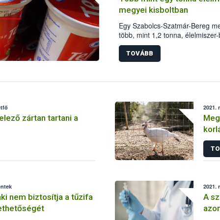
megyei kisboltban
Egy Szabolcs-Szatmár-Bereg meg
több, mint 1,2 tonna, élelmiszer
élelmiszert vontak ki a forgalom
Hivatal (Nébih) szakemberei.
TOVÁBB
tfő
2021. 
lező zártan tartani a
Megs
korl
TO
éntek
2021. 
aki nem biztosítja a tűzifa
A sz
thetőségét
azon
de e