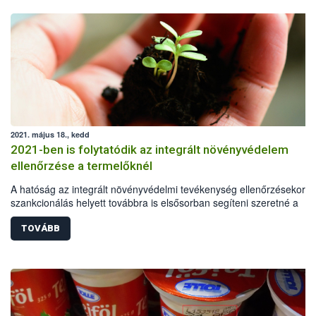
2021. május 18., kedd
2021-ben is folytatódik az integrált növényvédelem
ellenőrzése a termelőknél
A hatóság az integrált növényvédelmi tevékenység ellenőrzésekor a
szankcionálás helyett továbbra is elsősorban segíteni szeretné a
termelőket, és iránymutatást adni a leghatékonyabb és egyben
leginkább környezetkímélő növénytermesztés felé vezető úton. Az
TOVÁBB
országos, támogató ellenőrzéseket a Nemzeti Élelmiszerlánc-bizton
Hivatal (Nébih) koordinálja.