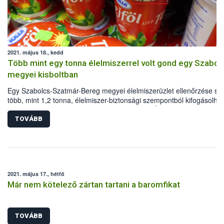
2021. május 18., kedd
Több mint egy tonna élelmiszerrel volt gond egy Szabol
megyei kisboltban
Egy Szabolcs-Szatmár-Bereg megyei élelmiszerüzlet ellenőrzése so
több, mint 1,2 tonna, élelmiszer-biztonsági szempontból kifogásolha
élelmiszert vontak ki a forgalomból a Nemzeti Élelmiszerlánc-biztons
Hivatal (Nébih) szakemberei.
TOVÁBB
2021. május 17., hétfő
Már nem kötelező zártan tartani a baromfikat
TOVÁBB