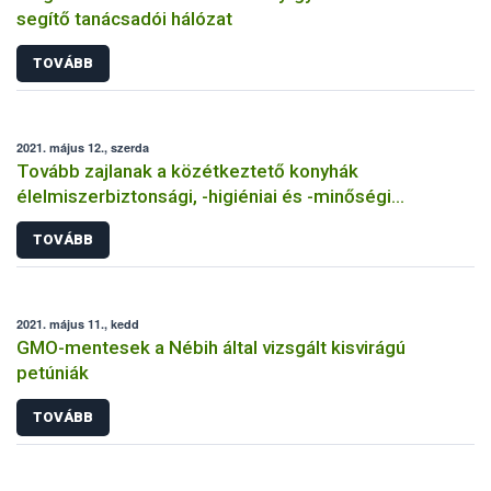
segítő tanácsadói hálózat
TOVÁBB
2021. május 12., szerda
Tovább zajlanak a közétkeztető konyhák
élelmiszerbiztonsági, -higiéniai és -minőségi
minősítései
TOVÁBB
2021. május 11., kedd
GMO-mentesek a Nébih által vizsgált kisvirágú
petúniák
TOVÁBB