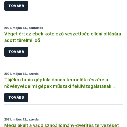
rendelkezésre áll
TOVÁBB
2021. május 13., csütörtök
Véget ért az ebek kötelező veszettség elleni oltására
adott türelmi idő
TOVÁBB
2021. május 12., szerda
Tájékoztatás géptulajdonos termelők részére a
növényvédelmi gépek műszaki felülvizsgálatának
kötelezőségéről
TOVÁBB
2021. május 12., szerda
Megalakult a vaddisznóállomány-gyérítés tervezését