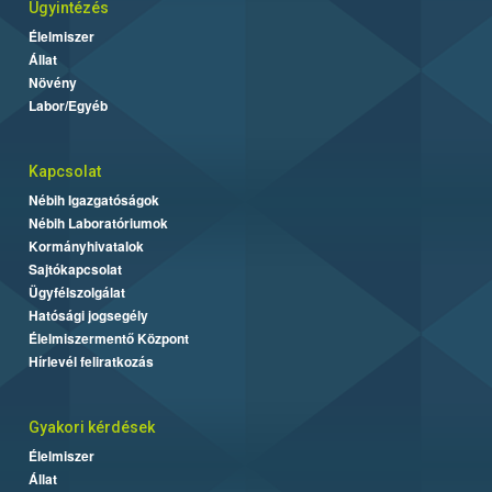
Ügyintézés
Élelmiszer
Állat
Növény
Labor/Egyéb
Kapcsolat
Nébih Igazgatóságok
Nébih Laboratóriumok
Kormányhivatalok
Sajtókapcsolat
Ügyfélszolgálat
Hatósági jogsegély
Élelmiszermentő Központ
Hírlevél feliratkozás
Gyakori kérdések
Élelmiszer
Állat