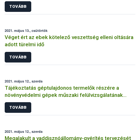
rendelkezésre áll
TOVÁBB
2021. május 13., csütörtök
Véget ért az ebek kötelező veszettség elleni oltására
adott türelmi idő
TOVÁBB
2021. május 12., szerda
Tájékoztatás géptulajdonos termelők részére a
növényvédelmi gépek műszaki felülvizsgálatának
kötelezőségéről
TOVÁBB
2021. május 12., szerda
Megalakult a vaddisznóállomány-gyérítés tervezését