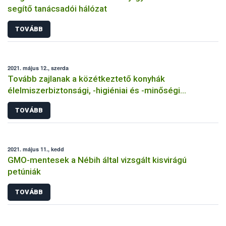
segítő tanácsadói hálózat
TOVÁBB
2021. május 12., szerda
Tovább zajlanak a közétkeztető konyhák
élelmiszerbiztonsági, -higiéniai és -minőségi
minősítései
TOVÁBB
2021. május 11., kedd
GMO-mentesek a Nébih által vizsgált kisvirágú
petúniák
TOVÁBB