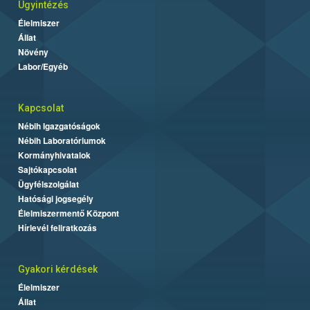
Ügyintézés
Élelmiszer
Állat
Növény
Labor/Egyéb
Kapcsolat
Nébih Igazgatóságok
Nébih Laboratóriumok
Kormányhivatalok
Sajtókapcsolat
Ügyfélszolgálat
Hatósági jogsegély
Élelmiszermentő Központ
Hírlevél feliratkozás
Gyakori kérdések
Élelmiszer
Állat