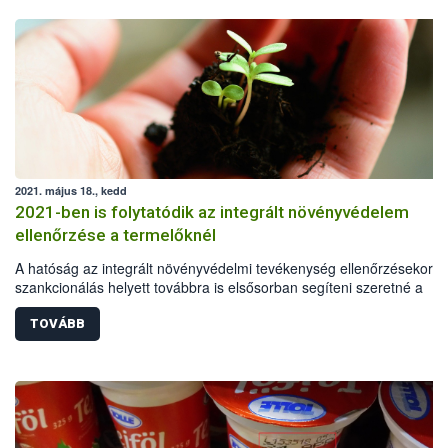
2021. május 18., kedd
2021-ben is folytatódik az integrált növényvédelem
ellenőrzése a termelőknél
A hatóság az integrált növényvédelmi tevékenység ellenőrzésekor a
szankcionálás helyett továbbra is elsősorban segíteni szeretné a
termelőket, és iránymutatást adni a leghatékonyabb és egyben
leginkább környezetkímélő növénytermesztés felé vezető úton. Az
TOVÁBB
országos, támogató ellenőrzéseket a Nemzeti Élelmiszerlánc-bizton
Hivatal (Nébih) koordinálja.