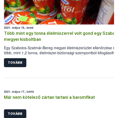
2021. május 18., kedd
Több mint egy tonna élelmiszerrel volt gond egy Szabol
megyei kisboltban
Egy Szabolcs-Szatmár-Bereg megyei élelmiszerüzlet ellenőrzése so
több, mint 1,2 tonna, élelmiszer-biztonsági szempontból kifogásolha
élelmiszert vontak ki a forgalomból a Nemzeti Élelmiszerlánc-biztons
Hivatal (Nébih) szakemberei.
TOVÁBB
2021. május 17., hétfő
Már nem kötelező zártan tartani a baromfikat
TOVÁBB