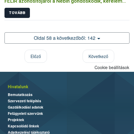
FELIR azonosítójáról a Nébih gondoskodik, kérelem
sem szükséges hozzá
TOVÁBB
Oldal 58 a következőből: 142
Előző
Következő
Cookie beállítások
Hivatalunk
Bemutatkozás
Szervezeti felépítés
Gazdálkodási adatok
Felügyeleti szervünk
Projektek
Kapcsolódó linkek
Adatkezelési tájékoztató