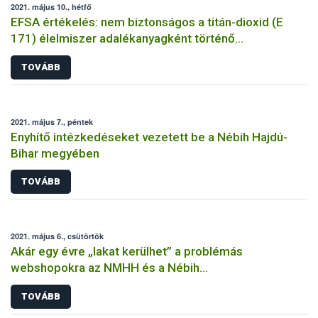
2021. május 10., hétfő
EFSA értékelés: nem biztonságos a titán-dioxid (E
171) élelmiszer adalékanyagként történő
felhasználása
TOVÁBB
2021. május 7., péntek
Enyhítő intézkedéseket vezetett be a Nébih Hajdú-
Bihar megyében
TOVÁBB
2021. május 6., csütörtök
Akár egy évre „lakat kerülhet” a problémás
webshopokra az NMHH és a Nébih
együttműködésének köszönhetően
TOVÁBB