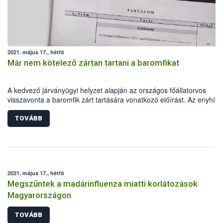
2021. május 17., hétfő
Már nem kötelező zártan tartani a baromfikat
A kedvező járványügyi helyzet alapján az országos főállatorvos
visszavonta a baromfik zárt tartására vonatkozó előírást. Az enyhítő
intézkedés részleges, hiszen az állatok zártan etetése és itatása
továbbra is kötelező marad. Fontos, hogy az állattartók a jövőben is
TOVÁBB
betartsák a járványvédelmi minimumfeltételeket, hiszen csak ezzel a
felelős magatartással minimalizálható annak kockázata, hogy a
madárinfluenza újból megjelenjen hazánkban.
2021. május 17., hétfő
Megszűntek a madárinfluenza miatti korlátozások
Magyarországon
TOVÁBB