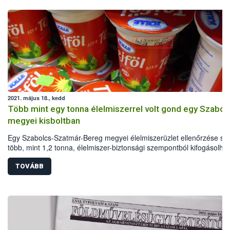
2021. május 18., kedd
Több mint egy tonna élelmiszerrel volt gond egy Szabol
megyei kisboltban
Egy Szabolcs-Szatmár-Bereg megyei élelmiszerüzlet ellenőrzése so
több, mint 1,2 tonna, élelmiszer-biztonsági szempontból kifogásolha
élelmiszert vontak ki a forgalomból a Nemzeti Élelmiszerlánc-biztons
Hivatal (Nébih) szakemberei.
TOVÁBB