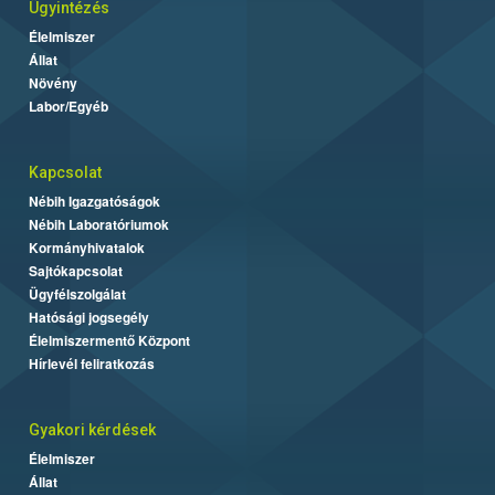
Ügyintézés
Élelmiszer
Állat
Növény
Labor/Egyéb
Kapcsolat
Nébih Igazgatóságok
Nébih Laboratóriumok
Kormányhivatalok
Sajtókapcsolat
Ügyfélszolgálat
Hatósági jogsegély
Élelmiszermentő Központ
Hírlevél feliratkozás
Gyakori kérdések
Élelmiszer
Állat