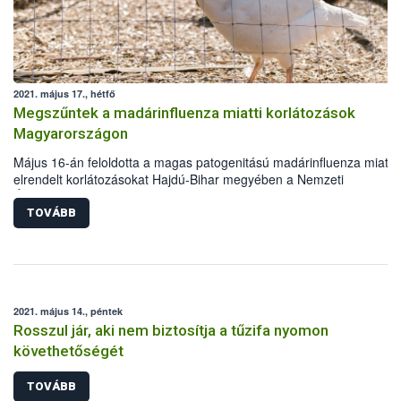
2021. május 17., hétfő
Megszűntek a madárinfluenza miatti korlátozások
Magyarországon
Május 16-án feloldotta a magas patogenitású madárinfluenza miatt
elrendelt korlátozásokat Hajdú-Bihar megyében a Nemzeti
Élelmiszerlánc-biztonsági Hivatal (Nébih). Az enyhítő intézkedés an
köszönhető, hogy az egy hónappal korábbi esetet nem követte újab
TOVÁBB
megbetegedés, illetve sikerült megállítani a madárinfluenza átterjed
az ország egyéb területeire.
2021. május 14., péntek
Rosszul jár, aki nem biztosítja a tűzifa nyomon
követhetőségét
TOVÁBB