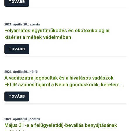
TOVÁBB
2021. április 28., szerda
Folyamatos együttműködés és ökotoxikológiai
kísérlet a méhek védelmében
TOVÁBB
2021. április 26., hétfő
A vadászatra jogosultak és a hivatásos vadászok
FELIR azonosítójáról a Nébih gondoskodik, kérelem
sem szükséges hozzá
TOVÁBB
2021. április 23., péntek
Május 31-e a felügyeletidíj-bevallás benyújtásának