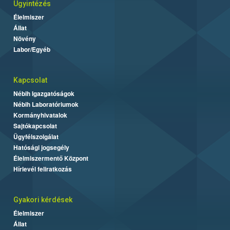
Ügyintézés
Élelmiszer
Állat
Növény
Labor/Egyéb
Kapcsolat
Nébih Igazgatóságok
Nébih Laboratóriumok
Kormányhivatalok
Sajtókapcsolat
Ügyfélszolgálat
Hatósági jogsegély
Élelmiszermentő Központ
Hírlevél feliratkozás
Gyakori kérdések
Élelmiszer
Állat