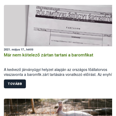
2021. május 17., hétfő
Már nem kötelező zártan tartani a baromfikat
A kedvező járványügyi helyzet alapján az országos főállatorvos
visszavonta a baromfik zárt tartására vonatkozó előírást. Az enyhítő
intézkedés részleges, hiszen az állatok zártan etetése és itatása
továbbra is kötelező marad. Fontos, hogy az állattartók a jövőben is
TOVÁBB
betartsák a járványvédelmi minimumfeltételeket, hiszen csak ezzel a
felelős magatartással minimalizálható annak kockázata, hogy a
madárinfluenza újból megjelenjen hazánkban.