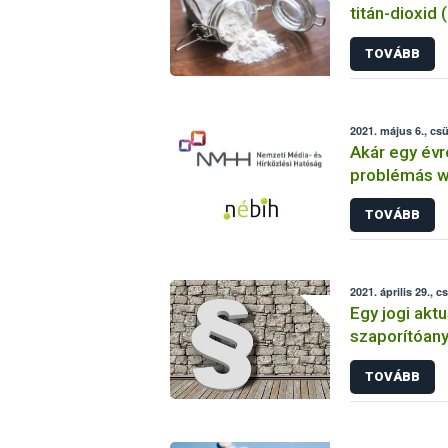
titán-dioxid 
adalékanyag
TOVÁBB
felhasználás
2021. május 6., cs
Akár egy évre
problémás 
a Nébih egy
TOVÁBB
köszönhető
2021. április 29., c
Egy jogi aktus
szaporítóan
szabályait
TOVÁBB