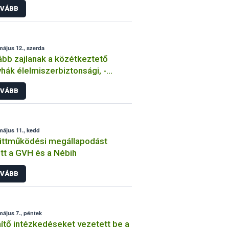
VÁBB
lezőségéről
május 12., szerda
bb zajlanak a közétkeztető
zerbiztonsági, -
éniai és -minőségi minősítései
VÁBB
május 11., kedd
üttműködési megállapodást
tt a GVH és a Nébih
VÁBB
május 7., péntek
ítő intézkedéseket vezetett be a