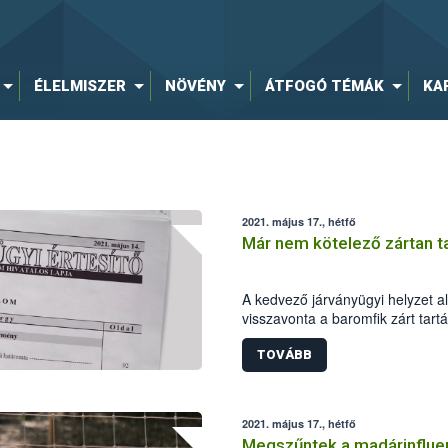
ÉLELMISZER
NÖVÉNY
ÁTFOGÓ TÉMÁK
KA
2021. május 17., hétfő
Már nem kötelező zártan ta
A kedvező járványügyi helyzet al
visszavonta a baromfik zárt tart
intézkedés részleges, hiszen az á
továbbra is kötelező marad. Font
TOVÁBB
betartsák a járványvédelmi minim
felelős magatartással minimaliz
madárinfluenza újból megjelenj
2021. május 17., hétfő
Megszűntek a madárinfluen