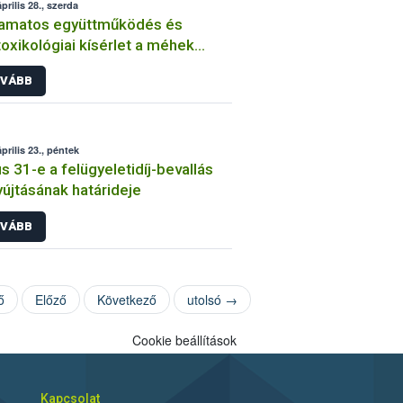
prilis 28., szerda
yamatos együttműködés és
oxikológiai kísérlet a méhek
elmében
VÁBB
prilis 23., péntek
s 31-e a felügyeletidíj-bevallás
újtásának határideje
VÁBB
ő
Előző
Következő
utolsó →
Cookie beállítások
Kapcsolat