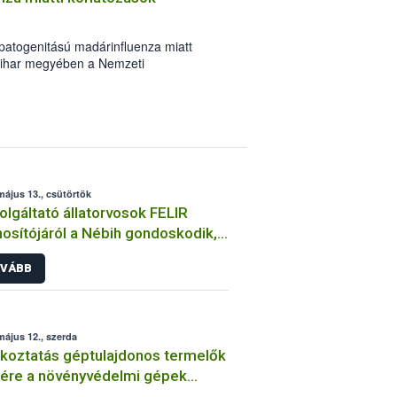
patogenitású madárinfluenza miatt
-Bihar megyében a Nemzeti
l (Nébih). Az enyhítő intézkedés annak
al korábbi esetet nem követte újabb
egállítani a madárinfluenza átterjedését
május 13., csütörtök
olgáltató állatorvosok FELIR
osítójáról a Nébih gondoskodik,
-ügyintézési lehetőség is
VÁBB
elkezésre áll
május 12., szerda
koztatás géptulajdonos termelők
ére a növényvédelmi gépek
aki felülvizsgálatának