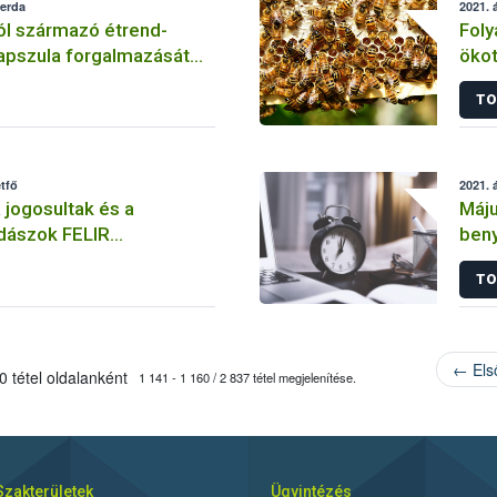
zerda
2021. á
ól származó étrend-
Fol
apszula forgalmazását
ökot
 a Nébih
véd
TO
étfő
2021. á
 jogosultak és a
Máju
dászok FELIR
beny
ól a Nébih gondoskodik,
TO
 szükséges hozzá
← Els
 tétel oldalanként
1 141 - 1 160 / 2 837 tétel megjelenítése.
Szakterületek
Ügyintézés