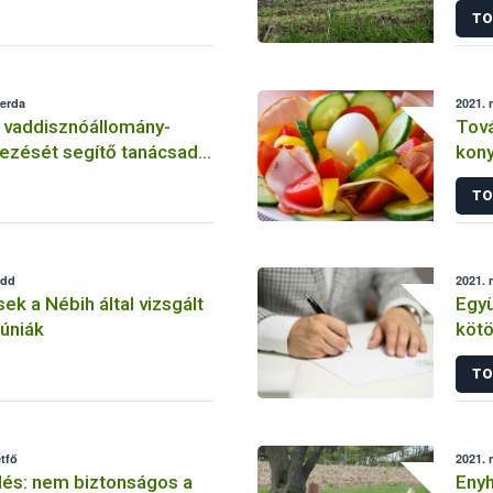
TO
köte
zerda
2021. 
 vaddisznóállomány-
Tová
vezését segítő tanácsadói
konyhák élelmis
higi
TO
edd
2021. 
 a Nébih által vizsgált
Egy
túniák
kötö
TO
tfő
2021. 
lés: nem biztonságos a
Enyh