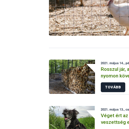
2021. május 14., p
Rosszul jár, 
nyomon köve
TOVÁBB
2021. május 13., c
Véget ért az
veszettség e
türelmi idő