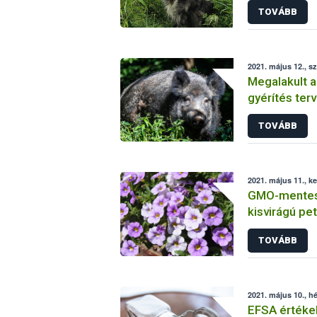
TOVÁBB
2021. május 12., s
Megalakult a
gyérítés ter
hálózat
TOVÁBB
2021. május 11., k
GMO-mentesek
kisvirágú pe
TOVÁBB
2021. május 10., hé
EFSA értéke