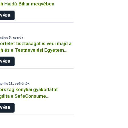
h Hajdú-Bihar megyében
VÁBB
május 5., szerda
ortélet tisztaságát is védi majd a
h és a Testnevelési Egyetem
üttműködése
VÁBB
prilis 29., csütörtök
ország konyhai gyakorlatát
gálta a SafeConsume
tócsapata
VÁBB