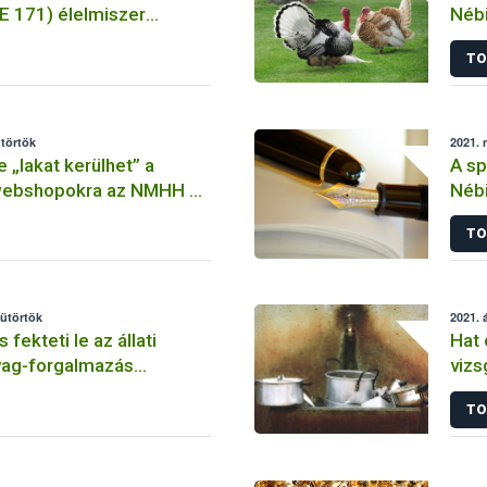
(E 171) élelmiszer
Nébi
ként történő
TO
a
ütörtök
2021. 
 „lakat kerülhet” a
A sp
webshopokra az NMHH és
Nébi
üttműködésének
egy
TO
en
sütörtök
2021. á
 fekteti le az állati
Hat 
yag-forgalmazás
vizs
kuta
TO