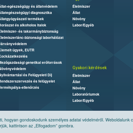
Állat-egészségügy és állatvédelem
Élelmiszer
Állategészségügyi diagnosztika
Állat
Állatgyógyászati termékek
Növény
Borászat és alkoholos italok
Labor/Egyéb
Élelmiszer- és takarmánybiztonság
Élelmiszerlánc-biztonsági laborhálózat
Járványvédelem
Kiemelt ügyek, EUTR
Kockázatkezelés
Mezőgazdasági genetikai erőforrások
Gyakori kérdések
Növényvédelem
Nyilvántartási és Felügyeleti Díj
Élelmiszer
Rendszerszervezés és felügyelet
Állat
Termékpálya-ellenőrzés
Növény
Laboratóriumok
Labor/Egyéb
, hogyan gondoskodunk személyes adatai védelméről. Weboldalunk cook
jük, kattintson az „Elfogadom” gombra.