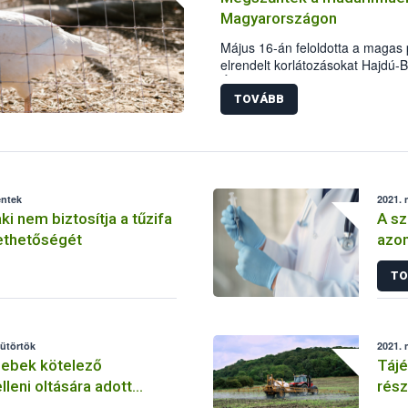
Magyarországon
Május 16-án feloldotta a magas 
elrendelt korlátozásokat Hajdú
Élelmiszerlánc-biztonsági Hivata
köszönhető, hogy az egy hónapp
TOVÁBB
megbetegedés, illetve sikerült m
az ország egyéb területeire.
éntek
2021. 
aki nem biztosítja a tűzifa
A sz
thetőségét
azon
de e
TO
rend
sütörtök
2021. 
 ebek kötelező
Tájé
lleni oltására adott
rész
műsz