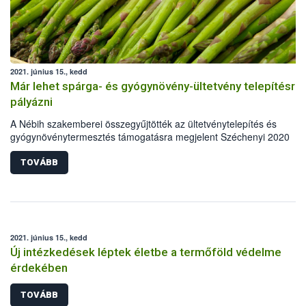
2021. június 15., kedd
Már lehet spárga- és gyógynövény-ültetvény telepítésre
pályázni
A Nébih szakemberei összegyűjtötték az ültetvénytelepítés és
gyógynövénytermesztés támogatásra megjelent Széchenyi 2020
pályázat benyújtásához a spárga- és gyógynövény szaporítóanyago
és igazolásokról szóló legfontosabb tudnivalókat, a teljesség igénye
TOVÁBB
nélkül.
2021. június 15., kedd
Új intézkedések léptek életbe a termőföld védelme
érdekében
TOVÁBB