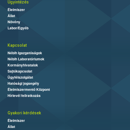
Ügyintézés
Élelmiszer
Állat
Növény
Labor/Egyéb
Kapcsolat
Nébih Igazgatóságok
Nébih Laboratóriumok
Kormányhivatalok
Sajtókapcsolat
Ügyfélszolgálat
Hatósági jogsegély
Élelmiszermentő Központ
Hírlevél feliratkozás
Gyakori kérdések
Élelmiszer
Állat