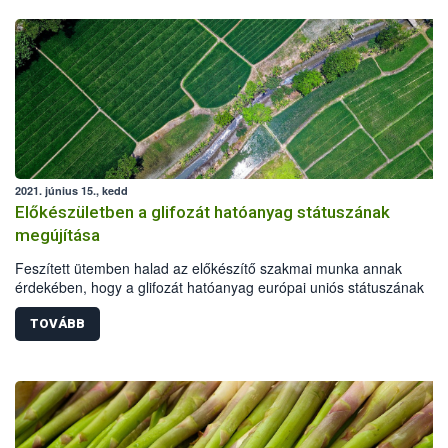
2021. június 15., kedd
Előkészületben a glifozát hatóanyag státuszának
megújítása
Feszített ütemben halad az előkészítő szakmai munka annak
érdekében, hogy a glifozát hatóanyag európai uniós státuszának
megújításáról időben döntés születhessen. A négy előkészítő tagáll
határidőre elkészítette jelentéstervezetét, melyben, az eddigi
TOVÁBB
tudományos adatok alapján, a hatóanyag megújítására tettek javasla