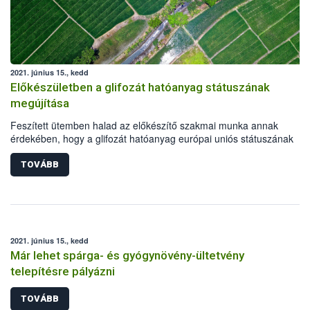
2021. június 15., kedd
Előkészületben a glifozát hatóanyag státuszának
megújítása
Feszített ütemben halad az előkészítő szakmai munka annak
érdekében, hogy a glifozát hatóanyag európai uniós státuszának
megújításáról időben döntés születhessen. A négy előkészítő tagáll
határidőre elkészítette jelentéstervezetét, melyben, az eddigi
TOVÁBB
tudományos adatok alapján, a hatóanyag megújítására tettek javasla
2021. június 15., kedd
Már lehet spárga- és gyógynövény-ültetvény
telepítésre pályázni
TOVÁBB