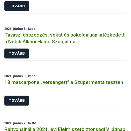
TOVÁBB
2021. június 8., kedd
Tavaszi összegzés: sokat és sokoldalúan intézkedett
a Nébih Állami Halőri Szolgálata
TOVÁBB
2021. június 8., kedd
18 mascarpone „versengett” a Szupermenta teszten
TOVÁBB
2021. június 7., hétfő
Rajtvonalnál a 2021. évi Élelmiszerbiztonsági Világnap