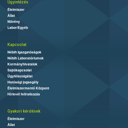
Ügyintézés
Élelmiszer
Állat
Növény
Labor/Egyéb
Kapcsolat
Nébih Igazgatóságok
Nébih Laboratóriumok
Kormányhivatalok
Sajtókapcsolat
Ügyfélszolgálat
Hatósági jogsegély
Élelmiszermentő Központ
Hírlevél feliratkozás
Gyakori kérdések
Élelmiszer
Állat