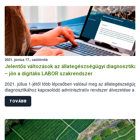
2021. június 17., csütörtök
Jelentős változások az állategészségügyi diagnosztiká
– jön a digitális LABOR szakrendszer
2021. július 1-jétől több lépcsőben valósul meg az állategészségügyi
diagnosztikához kapcsolódó adminisztratív rendszer átvezetése a
digitális térbe. A változások, újítások alapvetően két jelentős témakör
érintenek: az ügyviteli rendszer digitalizációján túl életbe lép az ún.
TOVÁBB
egyetemleges felelősségvállalás. A Nemzeti Élelmiszerlánc-biztonsá
Hivatal (Nébih) modernizációs intézkedései elsősorban a vizsgálatok
megrendelésének egyszerűsítését, valamint a hiteles és gyors
eredményközlést támogatják.