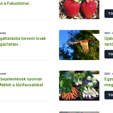
s a Fukushimai
TO
zerda
2021. 
lgáltatásba bevont lovak
Újab
sgáztatási
tart
égére
TO
éntek
2021. 
i bejelentések nyomán
Egys
 Nébih a tűzifacsalókat
megs
vált
TO