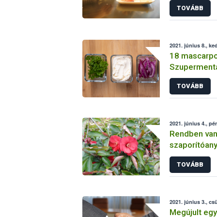
TOVÁBB
2021. június 8., ke
18 mascarpo
Szupermenta
TOVÁBB
2021. június 4., pé
Rendben vann
szaporítóan
TOVÁBB
2021. június 3., cs
Megújult eg