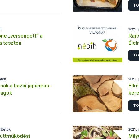
TO
dd
2021. 
ne „versengett” a
Rajt
 teszten
Élel
TO
ntek
2021. 
ak a hazai japánbirs-
Elké
yagok
ker
TO
ütörtök
2021. 
yüttműködési
Mily