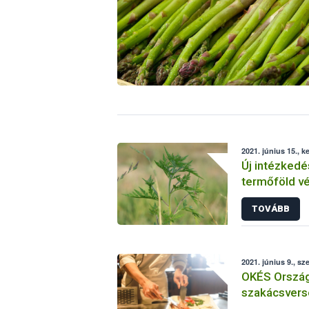
2021. június 15., k
Új intézkedé
termőföld v
TOVÁBB
2021. június 9., sz
OKÉS Ország
szakácsverse
lehet nevezn