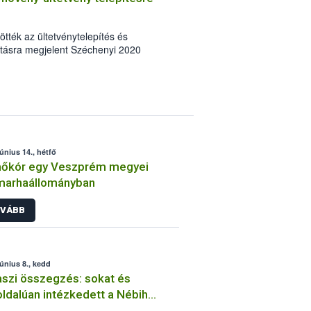
tték az ültetvénytelepítés és
ásra megjelent Széchenyi 2020
a- és gyógynövény szaporítóanyagokról
abb tudnivalókat, a teljesség igénye
június 14., hétfő
őkór egy Veszprém megyei
marhaállományban
VÁBB
június 8., kedd
szi összegzés: sokat és
ldalúan intézkedett a Nébih
mi Halőri Szolgálata