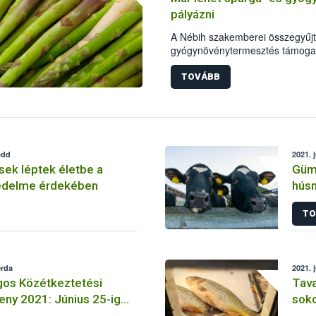
pályázni
A Nébih szakemberei összegyűjtö
gyógynövénytermesztés támogat
pályázat benyújtásához a spárg
és igazolásokról szóló legfontos
TOVÁBB
nélkül.
edd
2021. 
sek léptek életbe a
Güm
édelme érdekében
hús
TO
erda
2021. 
os Közétkeztetési
Tava
ny 2021: Június 25-ig
soko
i
Álla