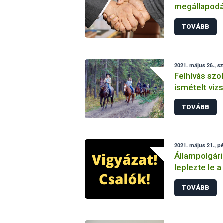
megállapodá
Egyetemmel
TOVÁBB
2021. május 26., s
Felhívás szo
ismételt viz
kötelezetts
TOVÁBB
2021. május 21., p
Állampolgár
leplezte le a
TOVÁBB