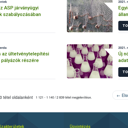
éntek
2021. 
z ASP járványügyi
Egyi
k szabályozásában
álla
TO
zerda
2021. 
 az ültetvénytelepítési
Új n
 pályázók részére
adat
TO
← Els
 tétel oldalanként
1 121 - 1 140 / 2 839 tétel megjelenítése.
Szakterületek
Ügyintézés