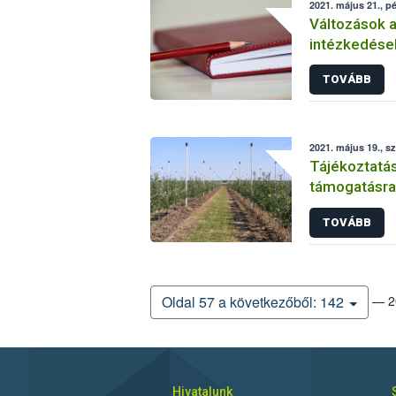
2021. május 21., p
Változások a
intézkedése
TOVÁBB
2021. május 19., s
Tájékoztatás
támogatásra
TOVÁBB
— 20
Oldal 57 a következőből: 142
Hivatalunk