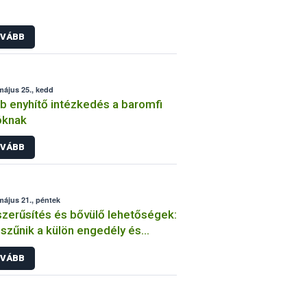
VÁBB
május 25., kedd
b enyhítő intézkedés a baromfi
óknak
VÁBB
május 21., péntek
zerűsítés és bővülő lehetőségek:
zűnik a külön engedély és
oznak a kistermelői szabályok
VÁBB