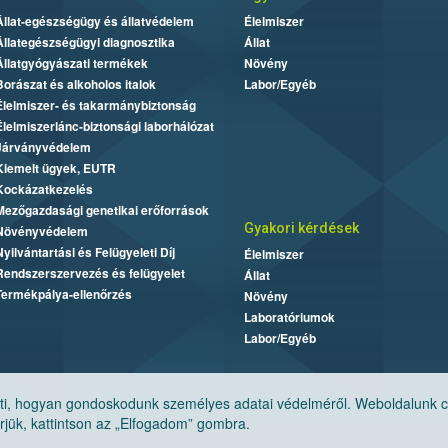
Állat-egészségügy és állatvédelem
Élelmiszer
Állategészségügyi diagnosztika
Állat
Állatgyógyászati termékek
Növény
Borászat és alkoholos italok
Labor/Egyéb
Élelmiszer- és takarmánybiztonság
Élelmiszerlánc-biztonsági laborhálózat
Járványvédelem
Kiemelt ügyek, EUTR
Kockázatkezelés
Mezőgazdasági genetikai erőforrások
Gyakori kérdések
Növényvédelem
Nyilvántartási és Felügyeleti Díj
Élelmiszer
Rendszerszervezés és felügyelet
Állat
Termékpálya-ellenőrzés
Növény
Laboratóriumok
Labor/Egyéb
, hogyan gondoskodunk személyes adatai védelméről. Weboldalunk cook
jük, kattintson az „Elfogadom” gombra.