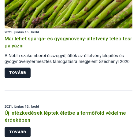
2021. június 15., kedd
Már lehet spárga- és gyógynövény-ültetvény telepítésre
pályázni
A Nébih szakemberei összegyűjtötték az ültetvénytelepítés és
gyógynövénytermesztés támogatásra megjelent Széchenyi 2020
pályázat benyújtásához a spárga- és gyógynövény szaporítóanyago
és igazolásokról szóló legfontosabb tudnivalókat, a teljesség igénye
TOVÁBB
nélkül.
2021. június 15., kedd
Új intézkedések léptek életbe a termőföld védelme
érdekében
TOVÁBB