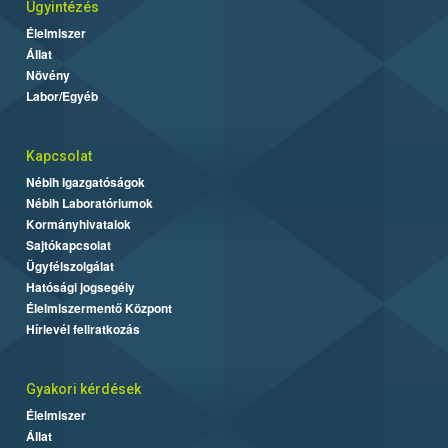
Ügyintézés
Élelmiszer
Állat
Növény
Labor/Egyéb
Kapcsolat
Nébih Igazgatóságok
Nébih Laboratóriumok
Kormányhivatalok
Sajtókapcsolat
Ügyfélszolgálat
Hatósági jogsegély
Élelmiszermentő Központ
Hírlevél feliratkozás
Gyakori kérdések
Élelmiszer
Állat