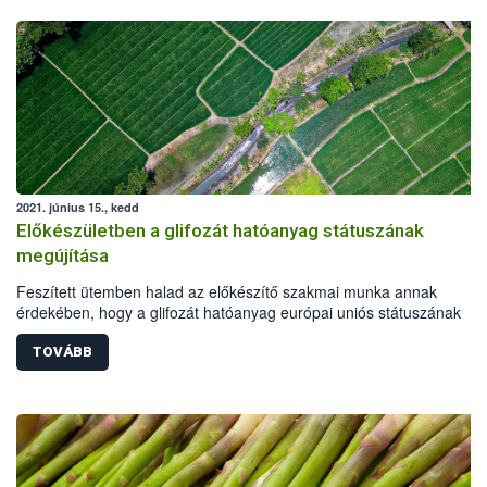
2021. június 15., kedd
Előkészületben a glifozát hatóanyag státuszának
megújítása
Feszített ütemben halad az előkészítő szakmai munka annak
érdekében, hogy a glifozát hatóanyag európai uniós státuszának
megújításáról időben döntés születhessen. A négy előkészítő tagáll
határidőre elkészítette jelentéstervezetét, melyben, az eddigi
TOVÁBB
tudományos adatok alapján, a hatóanyag megújítására tettek javasla