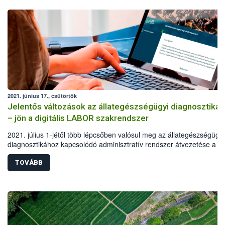
2021. június 17., csütörtök
Jelentős változások az állategészségügyi diagnosztiká
– jön a digitális LABOR szakrendszer
2021. július 1-jétől több lépcsőben valósul meg az állategészségügyi
diagnosztikához kapcsolódó adminisztratív rendszer átvezetése a
digitális térbe. A változások, újítások alapvetően két jelentős témakör
érintenek: az ügyviteli rendszer digitalizációján túl életbe lép az ún.
TOVÁBB
egyetemleges felelősségvállalás. A Nemzeti Élelmiszerlánc-biztonsá
Hivatal (Nébih) modernizációs intézkedései elsősorban a vizsgálatok
megrendelésének egyszerűsítését, valamint a hiteles és gyors
eredményközlést támogatják.