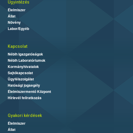
Ügyintézés
Élelmiszer
Állat
Növény
Labor/Egyéb
Kapcsolat
Nébih Igazgatóságok
Nébih Laboratóriumok
Kormányhivatalok
Sajtókapcsolat
Ügyfélszolgálat
Hatósági jogsegély
Élelmiszermentő Központ
Hírlevél feliratkozás
Gyakori kérdések
Élelmiszer
Állat