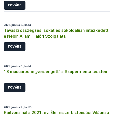
TOVÁBB
2021. június 8., kedd
Tavaszi összegzés: sokat és sokoldalúan intézkedett
a Nébih Állami Halőri Szolgálata
TOVÁBB
2021. június 8., kedd
18 mascarpone „versengett” a Szupermenta teszten
TOVÁBB
2021. június 7., hétfő
Rajtvonalnál a 2021. évi Élelmiszerbiztonsági Világnap