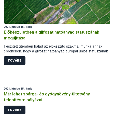
2021. június 15., kedd
Előkészületben a glifozát hatóanyag státuszának
megújítása
Feszített ütemben halad az előkészítő szakmai munka annak
érdekében, hogy a glifozát hatóanyag európai uniós státuszának
megújításáról időben döntés születhessen. A négy előkészítő tagáll
határidőre elkészítette jelentéstervezetét, melyben, az eddigi
TOVÁBB
tudományos adatok alapján, a hatóanyag megújítására tettek javasla
2021. június 15., kedd
Már lehet spárga- és gyógynövény-ültetvény
telepítésre pályázni
TOVÁBB