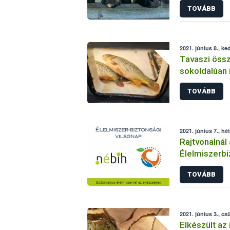
TOVÁBB
2021. június 8., ke
Tavaszi öss
sokoldalúan 
Állami Halőri
TOVÁBB
2021. június 7., hé
Rajtvonalnál 
Élelmiszerbi
TOVÁBB
2021. június 3., cs
Elkészült az 