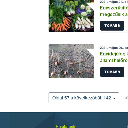
2021. május 21., p
Egyszerűsíté
megszűnik a
változnak a 
TOVÁBB
2021. május 20., c
Egyidejűleg 
állami halőrö
TOVÁBB
— 20
Oldal 57 a következőből: 142
Hivatalunk