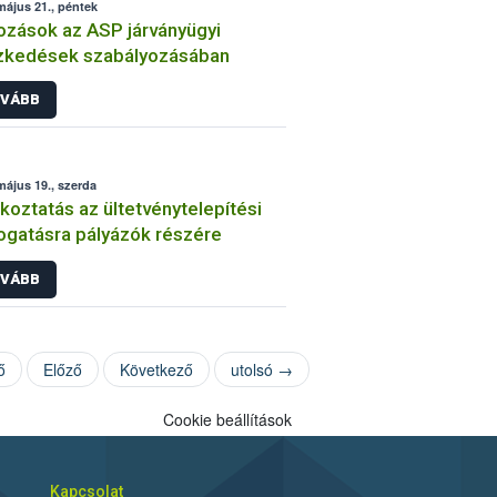
május 21., péntek
ozások az ASP járványügyi
zkedések szabályozásában
VÁBB
május 19., szerda
koztatás az ültetvénytelepítési
gatásra pályázók részére
VÁBB
ő
Előző
Következő
utolsó →
Cookie beállítások
Kapcsolat