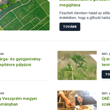
megújítása
Feszített ütemben halad az elő
érdekében, hogy a glifozát ható
megújításáról időben döntés szü
határidőre elkészítette jelentést
TOVÁBB
tudományos adatok alapján, a ha
edd
2021. 
árga- és gyógynövény-
Új i
epítésre pályázni
ter
TO
étfő
2021. 
y Veszprém megyei
OKÉ
lományban
szak
lehe