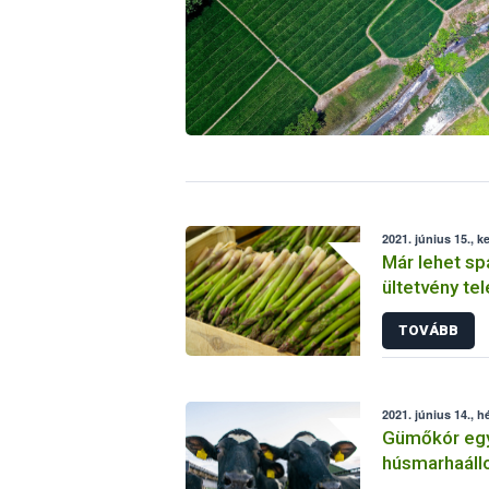
2021. június 15., k
Már lehet sp
ültetvény tel
TOVÁBB
2021. június 14., h
Gümőkór eg
húsmarhaál