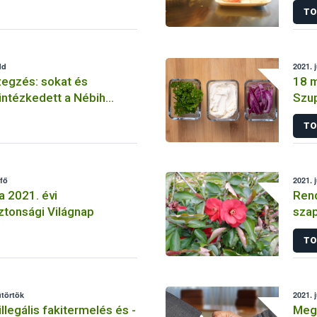
TO
dd
2021. 
zegzés: sokat és
18 m
intézkedett a Nébih
Szu
 Szolgálata
TO
tfő
2021. 
a 2021. évi
Rend
ztonsági Világnap
szap
TO
ütörtök
2021. 
illegális fakitermelés és -
Megú