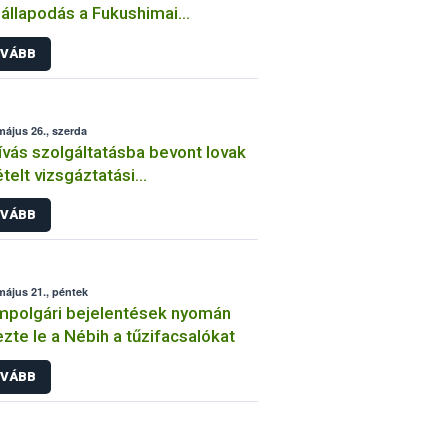
llapodás a Fukushimai
etemmel
VÁBB
május 26., szerda
ívás szolgáltatásba bevont lovak
telt vizsgáztatási
lezettségére
VÁBB
május 21., péntek
mpolgári bejelentések nyomán
ezte le a Nébih a tűzifacsalókat
VÁBB