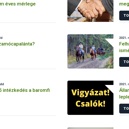
m éves mérlege
megá
Egy
TO
dd
2021. 
szamócapalánta?
Felh
ismé
köte
TO
edd
2021. 
ő intézkedés a baromfi
Álla
lepl
TO