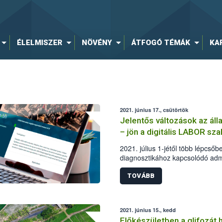
ÉLELMISZER
NÖVÉNY
ÁTFOGÓ TÉMÁK
KA
2021. június 17., csütörtök
Jelentős változások az ál
– jön a digitális LABOR sz
2021. július 1-jétől több lépcső
diagnosztikához kapcsolódó admi
digitális térbe. A változások, új
érintenek: az ügyviteli rendszer d
TOVÁBB
egyetemleges felelősségvállalás
Hivatal (Nébih) modernizációs i
megrendelésének egyszerűsítését
2021. június 15., kedd
eredményközlést támogatják.
Előkészületben a glifozát