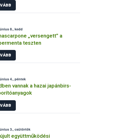
VÁBB
június 8., kedd
ascarpone „versengett” a
permenta teszten
VÁBB
június 4., péntek
ben vannak a hazai japánbirs-
orítóanyagok
VÁBB
június 3., csütörtök
jult együttműködési