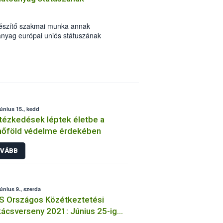
készítő szakmai munka annak
anyag európai uniós státuszának
lethessen. A négy előkészítő tagállam
ervezetét, melyben, az eddigi
tóanyag megújítására tettek javaslatot.
június 15., kedd
ntézkedések léptek életbe a
mőföld védelme érdekében
VÁBB
június 9., szerda
S Országos Közétkeztetési
ácsverseny 2021: Június 25-ig
t nevezni