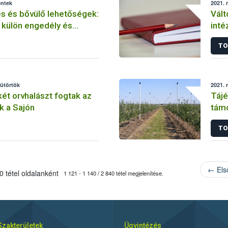
éntek
2021. 
s és bővülő lehetőségek:
Vált
 külön engedély és
inté
kistermelői szabályok
TO
sütörtök
2021. 
két orvhalászt fogtak az
Tájé
k a Sajón
támo
TO
← Els
 tétel oldalanként
1 121 - 1 140 / 2 840 tétel megjelenítése.
Szakterületek
Ügyintézés