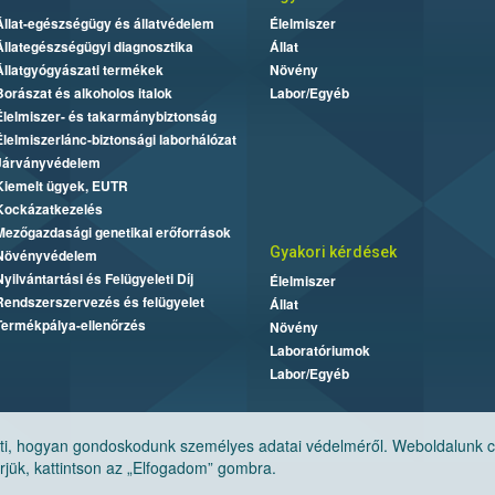
Állat-egészségügy és állatvédelem
Élelmiszer
Állategészségügyi diagnosztika
Állat
Állatgyógyászati termékek
Növény
Borászat és alkoholos italok
Labor/Egyéb
Élelmiszer- és takarmánybiztonság
Élelmiszerlánc-biztonsági laborhálózat
Járványvédelem
Kiemelt ügyek, EUTR
Kockázatkezelés
Mezőgazdasági genetikai erőforrások
Gyakori kérdések
Növényvédelem
Nyilvántartási és Felügyeleti Díj
Élelmiszer
Rendszerszervezés és felügyelet
Állat
Termékpálya-ellenőrzés
Növény
Laboratóriumok
Labor/Egyéb
, hogyan gondoskodunk személyes adatai védelméről. Weboldalunk cook
jük, kattintson az „Elfogadom” gombra.