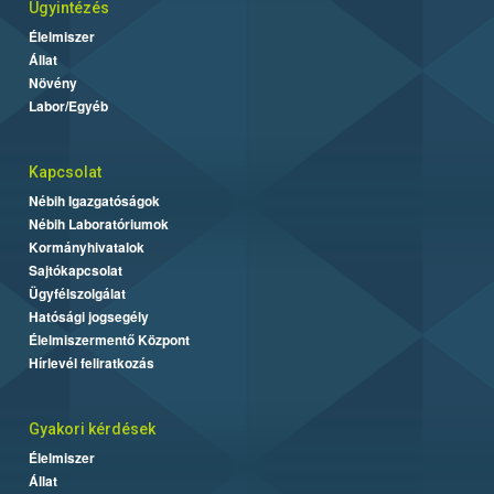
Ügyintézés
Élelmiszer
Állat
Növény
Labor/Egyéb
Kapcsolat
Nébih Igazgatóságok
Nébih Laboratóriumok
Kormányhivatalok
Sajtókapcsolat
Ügyfélszolgálat
Hatósági jogsegély
Élelmiszermentő Központ
Hírlevél feliratkozás
Gyakori kérdések
Élelmiszer
Állat