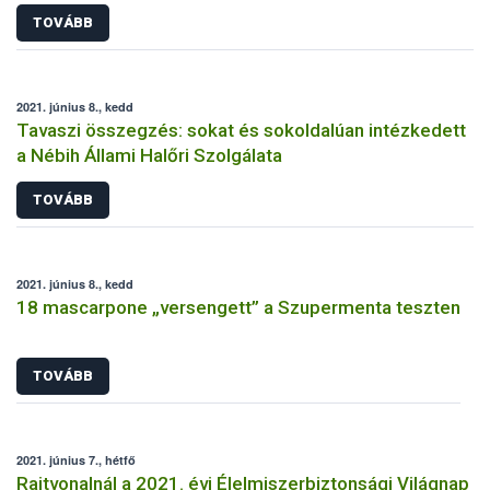
TOVÁBB
2021. június 8., kedd
Tavaszi összegzés: sokat és sokoldalúan intézkedett
a Nébih Állami Halőri Szolgálata
TOVÁBB
2021. június 8., kedd
18 mascarpone „versengett” a Szupermenta teszten
TOVÁBB
2021. június 7., hétfő
Rajtvonalnál a 2021. évi Élelmiszerbiztonsági Világnap