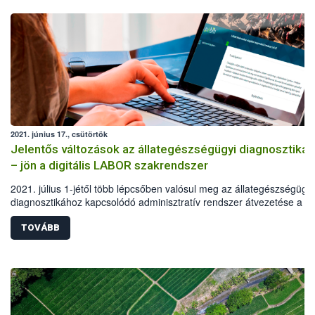
2021. június 17., csütörtök
Jelentős változások az állategészségügyi diagnosztiká
– jön a digitális LABOR szakrendszer
2021. július 1-jétől több lépcsőben valósul meg az állategészségügyi
diagnosztikához kapcsolódó adminisztratív rendszer átvezetése a
digitális térbe. A változások, újítások alapvetően két jelentős témakör
érintenek: az ügyviteli rendszer digitalizációján túl életbe lép az ún.
TOVÁBB
egyetemleges felelősségvállalás. A Nemzeti Élelmiszerlánc-biztonsá
Hivatal (Nébih) modernizációs intézkedései elsősorban a vizsgálatok
megrendelésének egyszerűsítését, valamint a hiteles és gyors
eredményközlést támogatják.