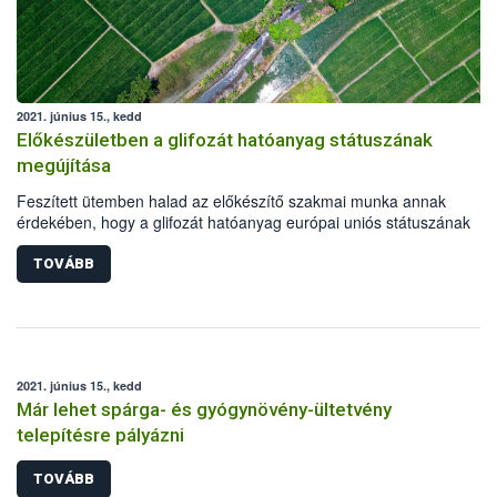
2021. június 15., kedd
Előkészületben a glifozát hatóanyag státuszának
megújítása
Feszített ütemben halad az előkészítő szakmai munka annak
érdekében, hogy a glifozát hatóanyag európai uniós státuszának
megújításáról időben döntés születhessen. A négy előkészítő tagáll
határidőre elkészítette jelentéstervezetét, melyben, az eddigi
TOVÁBB
tudományos adatok alapján, a hatóanyag megújítására tettek javasla
2021. június 15., kedd
Már lehet spárga- és gyógynövény-ültetvény
telepítésre pályázni
TOVÁBB