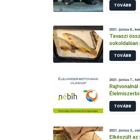
TOVÁBB
2021. június 8., ke
Tavaszi öss
sokoldalúan 
Állami Halőri
TOVÁBB
2021. június 7., hé
Rajtvonalnál 
Élelmiszerbi
TOVÁBB
2021. június 3., cs
Elkészült az 