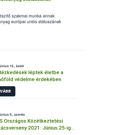
készítő szakmai munka annak
anyag európai uniós státuszának
lethessen. A négy előkészítő tagállam
ervezetét, melyben, az eddigi
tóanyag megújítására tettek javaslatot.
június 15., kedd
ntézkedések léptek életbe a
mőföld védelme érdekében
VÁBB
június 9., szerda
S Országos Közétkeztetési
ácsverseny 2021: Június 25-ig
t nevezni