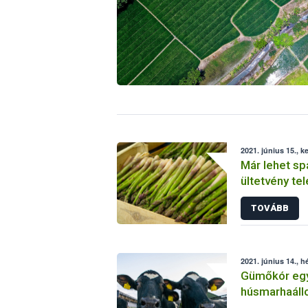
2021. június 15., k
Már lehet sp
ültetvény tel
TOVÁBB
2021. június 14., h
Gümőkór eg
húsmarhaál