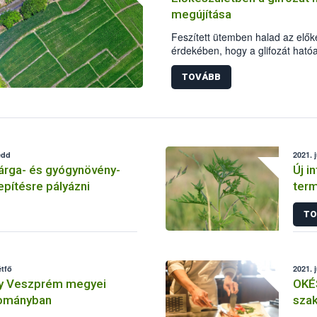
megújítása
Feszített ütemben halad az elő
érdekében, hogy a glifozát ható
megújításáról időben döntés szü
határidőre elkészítette jelentést
TOVÁBB
tudományos adatok alapján, a ha
edd
2021. 
árga- és gyógynövény-
Új i
epítésre pályázni
ter
TO
étfő
2021. 
y Veszprém megyei
OKÉ
lományban
szak
lehe