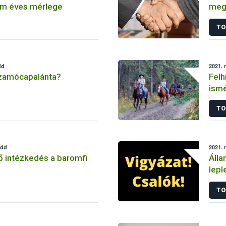
m éves mérlege
megá
Egy
TO
dd
2021. 
szamócapalánta?
Felh
ismé
köte
TO
edd
2021. 
ő intézkedés a baromfi
Álla
lepl
TO