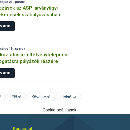
május 21., péntek
ozások az ASP járványügyi
zkedések szabályozásában
VÁBB
május 19., szerda
koztatás az ültetvénytelepítési
gatásra pályázók részére
VÁBB
ő
Előző
Következő
utolsó →
Cookie beállítások
Kapcsolat