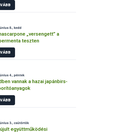
VÁBB
június 8., kedd
ascarpone „versengett” a
permenta teszten
VÁBB
június 4., péntek
ben vannak a hazai japánbirs-
orítóanyagok
VÁBB
június 3., csütörtök
jult együttműködési