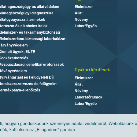
Állat-egészségügy és állatvédelem
Élelmiszer
Állategészségügyi diagnosztika
Állat
Állatgyógyászati termékek
Növény
Borászat és alkoholos italok
Labor/Egyéb
Élelmiszer- és takarmánybiztonság
Élelmiszerlánc-biztonsági laborhálózat
Járványvédelem
Kiemelt ügyek, EUTR
Kockázatkezelés
Mezőgazdasági genetikai erőforrások
Gyakori kérdések
Növényvédelem
Nyilvántartási és Felügyeleti Díj
Élelmiszer
Rendszerszervezés és felügyelet
Állat
Termékpálya-ellenőrzés
Növény
Laboratóriumok
Labor/Egyéb
, hogyan gondoskodunk személyes adatai védelméről. Weboldalunk cook
jük, kattintson az „Elfogadom” gombra.