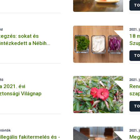
TO
dd
2021. 
zegzés: sokat és
18 m
intézkedett a Nébih
Szu
 Szolgálata
TO
tfő
2021. 
a 2021. évi
Rend
ztonsági Világnap
szap
TO
ütörtök
2021. 
illegális fakitermelés és -
Megú