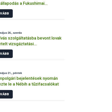
llapodás a Fukushimai
etemmel
VÁBB
május 26., szerda
ívás szolgáltatásba bevont lovak
telt vizsgáztatási
lezettségére
VÁBB
május 21., péntek
mpolgári bejelentések nyomán
ezte le a Nébih a tűzifacsalókat
VÁBB