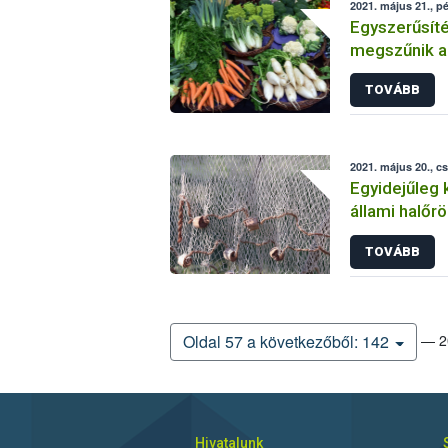
2021. május 21., p
Egyszerűsíté
megszűnik a
változnak a 
TOVÁBB
2021. május 20., c
Egyidejűleg 
állami halőrö
TOVÁBB
— 20
Oldal 57 a következőből: 142
Hivatalunk