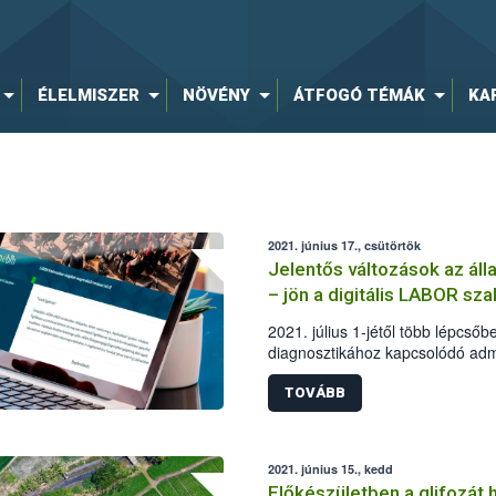
ÉLELMISZER
NÖVÉNY
ÁTFOGÓ TÉMÁK
KA
2021. június 17., csütörtök
Jelentős változások az ál
– jön a digitális LABOR sz
2021. július 1-jétől több lépcső
diagnosztikához kapcsolódó admi
digitális térbe. A változások, új
érintenek: az ügyviteli rendszer d
TOVÁBB
egyetemleges felelősségvállalás
Hivatal (Nébih) modernizációs i
megrendelésének egyszerűsítését
2021. június 15., kedd
eredményközlést támogatják.
Előkészületben a glifozát