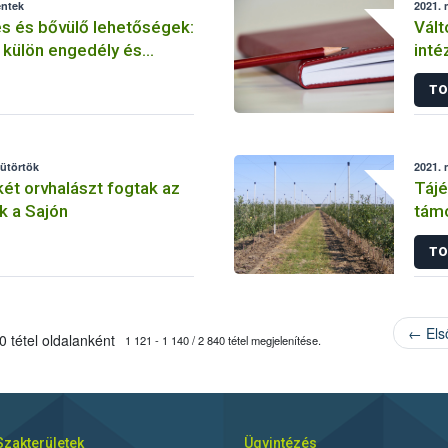
éntek
2021. 
s és bővülő lehetőségek:
Vált
 külön engedély és
inté
kistermelői szabályok
TO
sütörtök
2021. 
két orvhalászt fogtak az
Tájé
k a Sajón
támo
TO
← Els
 tétel oldalanként
1 121 - 1 140 / 2 840 tétel megjelenítése.
Szakterületek
Ügyintézés