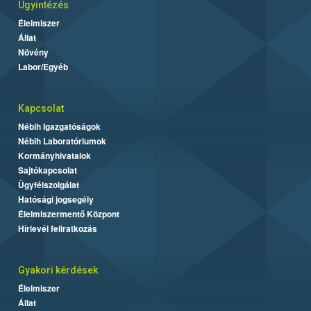
Ügyintézés
Élelmiszer
Állat
Növény
Labor/Egyéb
Kapcsolat
Nébih Igazgatóságok
Nébih Laboratóriumok
Kormányhivatalok
Sajtókapcsolat
Ügyfélszolgálat
Hatósági jogsegély
Élelmiszermentő Központ
Hírlevél feliratkozás
Gyakori kérdések
Élelmiszer
Állat