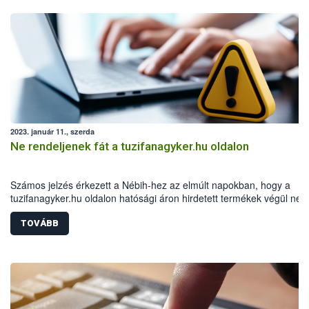
2023. január 11., szerda
Ne rendeljenek fát a tuzifanagyker.hu oldalon
Számos jelzés érkezett a Nébih-hez az elmúlt napokban, hogy a
tuzifanagyker.hu oldalon hatósági áron hirdetett termékek végül ne
jutnak el a vásárlókhoz. A hatóság felhívja a figyelmet, hogy ne
rendeljenek fenti oldalról tűzifát, illetve semmiképp se utaljanak előr
TOVÁBB
10300002-13367208-00014900 MKB Banknál vezetett számlaszámr