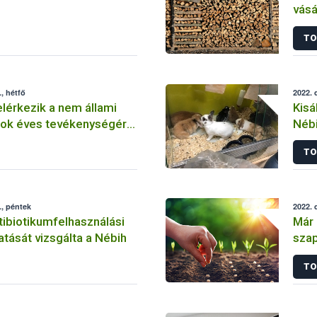
vásá
TO
, hétfő
2022. 
lérkezik a nem állami
Kisá
mok éves tevékenységéről
Néb
és benyújtásának
TO
, péntek
2022. 
tibiotikumfelhasználási
Már 
atását vizsgálta a Nébih
szap
előá
TO
beje