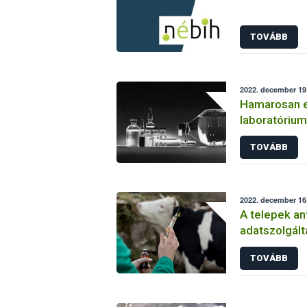
TOVÁBB
2022. december 19.
Hamarosan e
laboratóriu
szóló jelent
TOVÁBB
határideje
2022. december 16.
A telepek an
adatszolgált
TOVÁBB