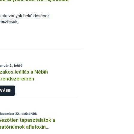
omtatványok beküldésének
esztések.
január 2., hétfő
zakos leállás a Nébih
krendszereiben
VÁBB
december 22., csütörtök
ezőtlen tapasztalatok a
ratóriumok aflatoxin
izsgálatán