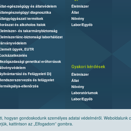
Állat-egészségügy és állatvédelem
Élelmiszer
Állategészségügyi diagnosztika
Állat
Állatgyógyászati termékek
Növény
Borászat és alkoholos italok
Labor/Egyéb
Élelmiszer- és takarmánybiztonság
Élelmiszerlánc-biztonsági laborhálózat
Járványvédelem
Kiemelt ügyek, EUTR
Kockázatkezelés
Mezőgazdasági genetikai erőforrások
Gyakori kérdések
Növényvédelem
Nyilvántartási és Felügyeleti Díj
Élelmiszer
Rendszerszervezés és felügyelet
Állat
Termékpálya-ellenőrzés
Növény
Laboratóriumok
Labor/Egyéb
, hogyan gondoskodunk személyes adatai védelméről. Weboldalunk cook
jük, kattintson az „Elfogadom” gombra.