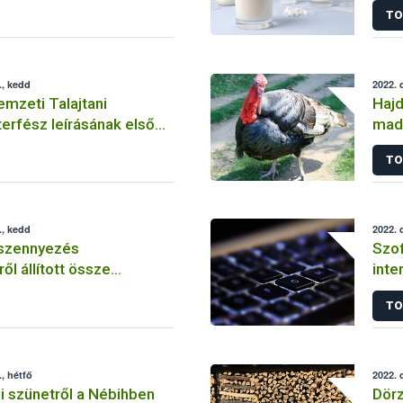
TO
., kedd
2022. 
emzeti Talajtani
Hajd
terfész leírásának első
madá
TO
., kedd
2022. 
 szennyezés
Szof
l állított össze
inte
tájékoztatót a Nébih
gazd
TO
, hétfő
2022. 
i szünetről a Nébihben
Dörz