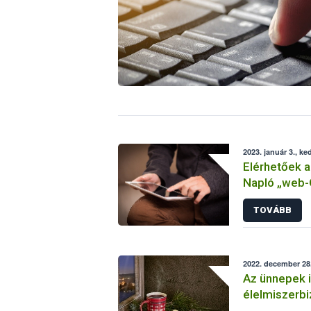
2023. január 3., ke
Elérhetőek a
Napló „web-G
adatszolgált
TOVÁBB
2022. december 28.
Az ünnepek i
élelmiszerb