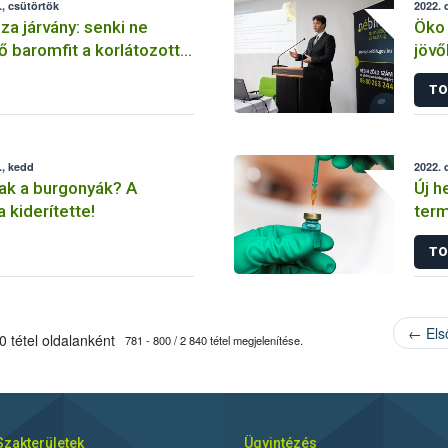
, csütörtök
2022. 
za járvány: senki ne
Öko 
ő baromfit a korlátozott
jövő
a Né
TO
., kedd
2022. 
ak a burgonyák? A
Új h
kiderítette!
term
ügy
TO
← Els
 tétel oldalanként
781 - 800 / 2 840 tétel megjelenítése.
Szakterületek
Ügyintézés