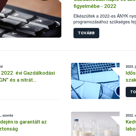
figyelmébe - 2022
Elkészültek a 2022-es ÁNYK ny
programozásához szükséges fejl
TOVÁBB
dd
2023. 
 2022. évi Gazdálkodási
Idős
N” és a nitrát
sza
atás nyomtatványai
TO
, szerda
2022. 
dején is garantált az
Kedv
iztonság
labo
körv