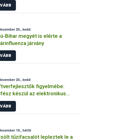
VÁBB
december 20., kedd
ú-Bihar megyét is elérte a
rinfluenza járvány
VÁBB
december 20., kedd
tverfejlesztők figyelmébe:
rfész készül az elektronikus
álkodási napló benyújtásához
VÁBB
december 19., hétfő
sölt tűzifacsalót lepleztek le a