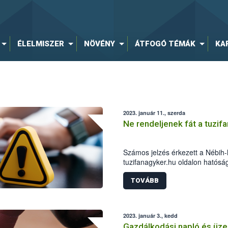
ÉLELMISZER
NÖVÉNY
ÁTFOGÓ TÉMÁK
KA
2023. január 11., szerda
Ne rendeljenek fát a tuzif
Számos jelzés érkezett a Nébih-
tuzifanagyker.hu oldalon hatósá
jutnak el a vásárlókhoz. A hatósá
rendeljenek fenti oldalról tűzifát
TOVÁBB
10300002-13367208-00014900 M
2023. január 3., kedd
Gazdálkodási napló és üzem