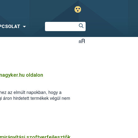
PCSOLAT
anagyker.hu oldalon
hez az elmúlt napokban, hogy a
gi áron hirdetett termékek végül nem
g felhívja a figyelmet, hogy ne
, illetve semmiképp se utaljanak előre az
KB Banknál vezetett számlaszámra.
irányítási szoftverfejlesztők