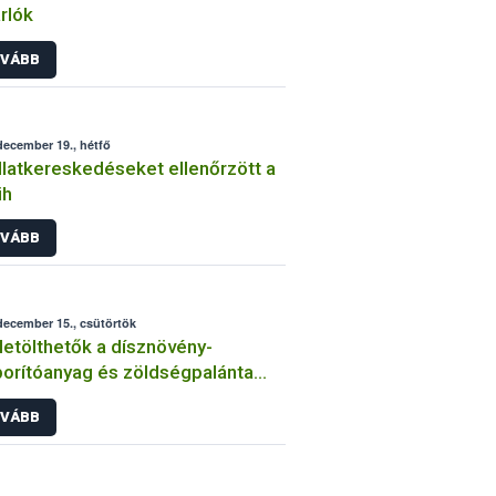
rlók
VÁBB
december 19., hétfő
llatkereskedéseket ellenőrzött a
ih
VÁBB
december 15., csütörtök
letölthetők a dísznövény-
orítóanyag és zöldségpalánta
llítók és forgalmazók éves
VÁBB
lentőlapjai