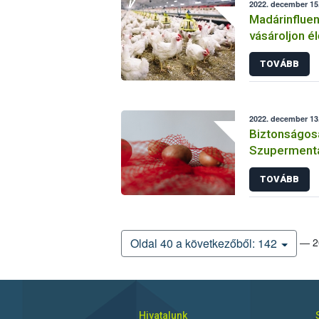
2022. december 15.
Madárinfluen
vásároljon él
területekről!
TOVÁBB
2022. december 13
Biztonságos
Szupermenta 
TOVÁBB
— 20
Oldal 40 a következőből: 142
Hivatalunk