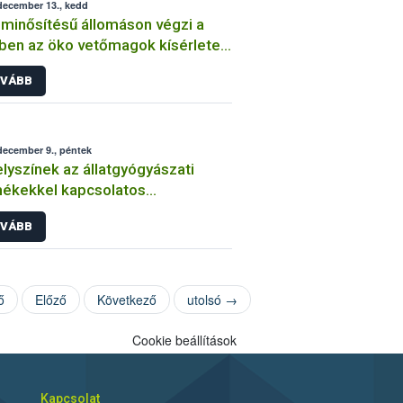
december 13., kedd
minősítésű állomáson végzi a
ben az öko vetőmagok kísérleteit
bih
VÁBB
december 9., péntek
elyszínek az állatgyógyászati
ékekkel kapcsolatos
intézésben
VÁBB
ő
Előző
Következő
utolsó →
Cookie beállítások
Kapcsolat