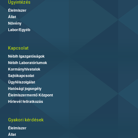
Ügyintézés
Élelmiszer
Állat
Növény
Labor/Egyéb
Kapcsolat
Nébih Igazgatóságok
Nébih Laboratóriumok
Kormányhivatalok
Sajtókapcsolat
Ügyfélszolgálat
Hatósági jogsegély
Élelmiszermentő Központ
Hírlevél feliratkozás
Gyakori kérdések
Élelmiszer
Állat