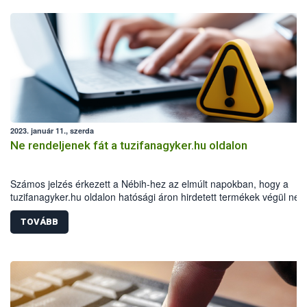
2023. január 11., szerda
Ne rendeljenek fát a tuzifanagyker.hu oldalon
Számos jelzés érkezett a Nébih-hez az elmúlt napokban, hogy a
tuzifanagyker.hu oldalon hatósági áron hirdetett termékek végül ne
jutnak el a vásárlókhoz. A hatóság felhívja a figyelmet, hogy ne
rendeljenek fenti oldalról tűzifát, illetve semmiképp se utaljanak előr
TOVÁBB
10300002-13367208-00014900 MKB Banknál vezetett számlaszámr