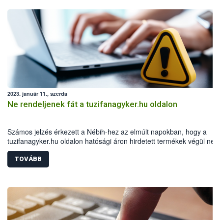
2023. január 11., szerda
Ne rendeljenek fát a tuzifanagyker.hu oldalon
Számos jelzés érkezett a Nébih-hez az elmúlt napokban, hogy a
tuzifanagyker.hu oldalon hatósági áron hirdetett termékek végül ne
jutnak el a vásárlókhoz. A hatóság felhívja a figyelmet, hogy ne
rendeljenek fenti oldalról tűzifát, illetve semmiképp se utaljanak előr
TOVÁBB
10300002-13367208-00014900 MKB Banknál vezetett számlaszámr