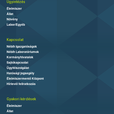
Ügyintézés
Élelmiszer
Állat
Növény
Labor/Egyéb
Kapcsolat
Nébih Igazgatóságok
Nébih Laboratóriumok
Kormányhivatalok
Sajtókapcsolat
Ügyfélszolgálat
Hatósági jogsegély
Élelmiszermentő Központ
Hírlevél feliratkozás
Gyakori kérdések
Élelmiszer
Állat