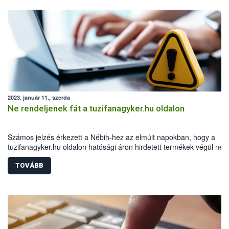
2023. január 11., szerda
Ne rendeljenek fát a tuzifanagyker.hu oldalon
Számos jelzés érkezett a Nébih-hez az elmúlt napokban, hogy a
tuzifanagyker.hu oldalon hatósági áron hirdetett termékek végül ne
jutnak el a vásárlókhoz. A hatóság felhívja a figyelmet, hogy ne
rendeljenek fenti oldalról tűzifát, illetve semmiképp se utaljanak előr
TOVÁBB
10300002-13367208-00014900 MKB Banknál vezetett számlaszámr