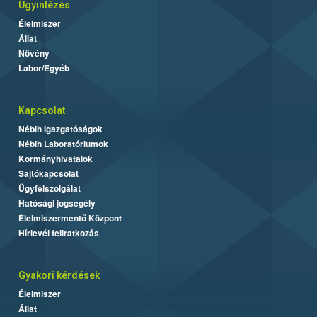
Ügyintézés
Élelmiszer
Állat
Növény
Labor/Egyéb
Kapcsolat
Nébih Igazgatóságok
Nébih Laboratóriumok
Kormányhivatalok
Sajtókapcsolat
Ügyfélszolgálat
Hatósági jogsegély
Élelmiszermentő Központ
Hírlevél feliratkozás
Gyakori kérdések
Élelmiszer
Állat