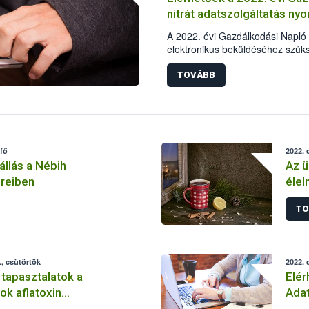
nitrát adatszolgáltatás ny
A 2022. évi Gazdálkodási Napló 
elektronikus beküldéséhez szük
elérhetőek.
TOVÁBB
tfő
2022. 
állás a Nébih
Az ü
reiben
élel
TO
, csütörtök
2022. 
tapasztalatok a
Elér
ok aflatoxin
Adat
án
vált