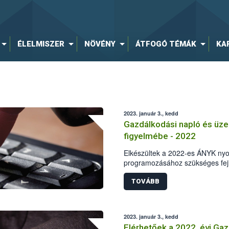
ÉLELMISZER
NÖVÉNY
ÁTFOGÓ TÉMÁK
KA
2023. január 3., kedd
Gazdálkodási napló és üzem
figyelmébe - 2022
Elkészültek a 2022-es ÁNYK ny
programozásához szükséges fejl
TOVÁBB
2023. január 3., kedd
Elérhetőek a 2022. évi Ga