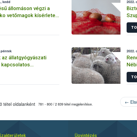
., kedd
2022. 
sű állomáson végzi a
Bizt
ko vetőmagok kísérleteit
Szup
TO
 péntek
2022. 
 az állatgyógyászati
Rend
 kapcsolatos
Nébi
en
előá
TO
← Els
 tétel oldalanként
781 - 800 / 2 839 tétel megjelenítése.
Szakterületek
Ügyintézés