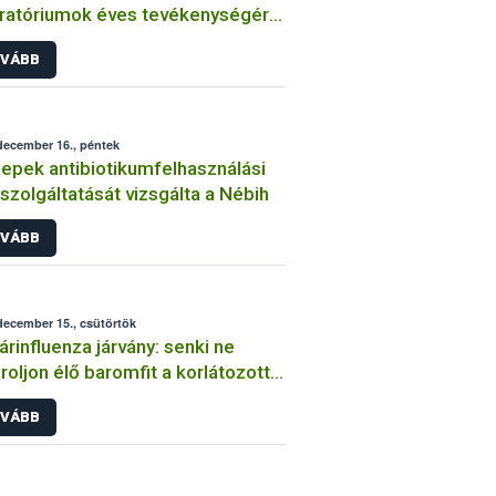
ratóriumok éves tevékenységéről
ó jelentés benyújtásának
VÁBB
rideje
december 16., péntek
lepek antibiotikumfelhasználási
szolgáltatását vizsgálta a Nébih
VÁBB
december 15., csütörtök
rinfluenza járvány: senki ne
roljon élő baromfit a korlátozott
letekről!
VÁBB