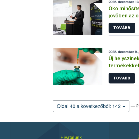
2022. december 13
Öko minősíté
jövőben az ö
a Nébih
TOVÁBB
2022. december 9.,
Új helyszínek
termékekkel
ügyintézésb
TOVÁBB
— 20
Oldal 40 a következőből: 142
Hivatalunk