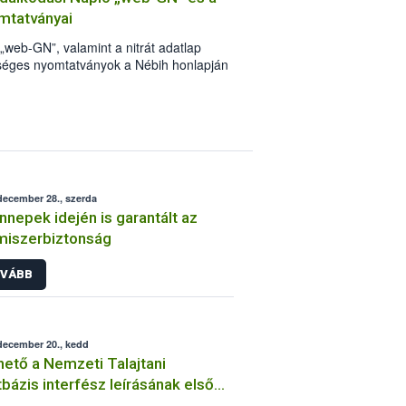
omtatványai
„web-GN”, valamint a nitrát adatlap
séges nyomtatványok a Nébih honlapján
december 28., szerda
nnepek idején is garantált az
miszerbiztonság
VÁBB
december 20., kedd
hető a Nemzeti Talajtani
bázis interfész leírásának első
ozata