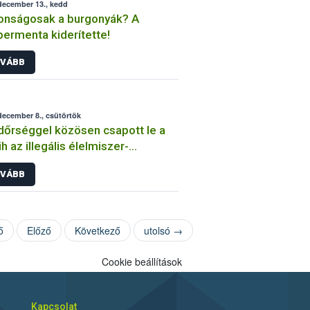
december 13., kedd
onságosak a burgonyák? A
ermenta kiderítette!
VÁBB
december 8., csütörtök
őrséggel közösen csapott le a
h az illegális élelmiszer-
llítóra
VÁBB
ő
Előző
Következő
utolsó →
Cookie beállítások
Kapcsolat