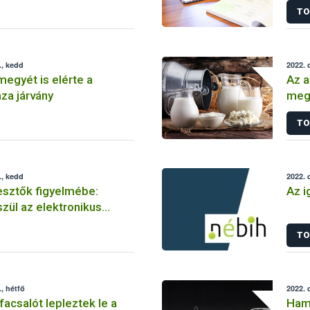
TO
., kedd
2022. 
megyét is elérte a
Az a
za járvány
mege
kist
TO
., kedd
2022. 
esztők figyelmébe:
Az i
szül az elektronikus
i napló benyújtásához
TO
, hétfő
2022. 
facsalót lepleztek le a
Hama