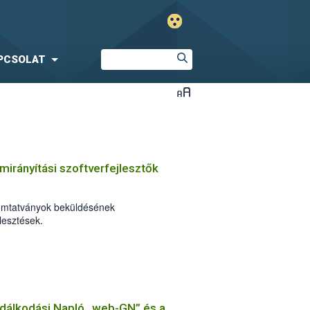
PCSOLAT
irányítási szoftverfejlesztők
omtatványok beküldésének
esztések.
zdálkodási Napló „web-GN” és a