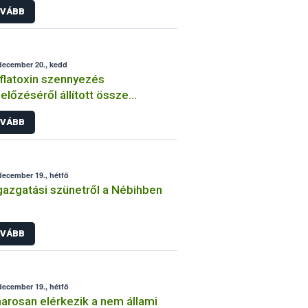
VÁBB
december 20., kedd
flatoxin szennyezés
lőzéséről állított össze
ermelői tájékoztatót a Nébih
VÁBB
december 19., hétfő
gazgatási szünetről a Nébihben
VÁBB
december 19., hétfő
rosan elérkezik a nem állami