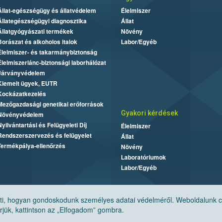
Állat-egészségügy és állatvédelem
Élelmiszer
Állategészségügyi diagnosztika
Állat
Állatgyógyászati termékek
Növény
Borászat és alkoholos italok
Labor/Egyéb
Élelmiszer- és takarmánybiztonság
Élelmiszerlánc-biztonsági laborhálózat
Járványvédelem
Kiemelt ügyek, EUTR
Kockázatkezelés
Mezőgazdasági genetikai erőforrások
Gyakori kérdések
Növényvédelem
Nyilvántartási és Felügyeleti Díj
Élelmiszer
Rendszerszervezés és felügyelet
Állat
Termékpálya-ellenőrzés
Növény
Laboratóriumok
Labor/Egyéb
, hogyan gondoskodunk személyes adatai védelméről. Weboldalunk cook
jük, kattintson az „Elfogadom” gombra.