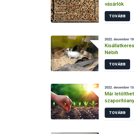
vásárlók
TOVÁBB
2022. december 19.
Kisállatkere
Nébih
TOVÁBB
2022. december 15.
Már letölthe
szaporítóan
előállítók é
TOVÁBB
bejelentőlapj