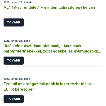
2023. január 25., szerda
A „148-as rendelet” – minden tudnivaló egy helyen
TOVÁBB
2023. január 24., kedd
Uniós élelmiszerlánc-biztonsági riasztások:
baromfitermékekkel, zöldségekkel és gyümölcsökkel
volt a legtöbb gond
TOVÁBB
2023. január 24., kedd
Ezentúl az erdőgazdálkodók is lekérdezhetők az
EUTR keresőben
TOVÁBB