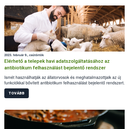
2023. február 9., csütörtök
Elérhető a telepek havi adatszolgáltatásához az
antibiotikum felhasználást bejelentő rendszer
Ismét használhatják az állatorvosok és meghatalmazottjaik az új
funkciókkal bővített antibiotikum felhasználást bejelentő rendszert. A
antibiotikum-hatóanyagú állatgyógyászati készítmények nagykeresk
hamarosan, a fejlesztés második ütemének lezárásakor tölthetik maj
TOVÁBB
éves jelentésüket.