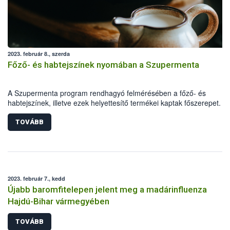
2023. február 8., szerda
Főző- és habtejszínek nyomában a Szupermenta
A Szupermenta program rendhagyó felmérésében a főző- és
habtejszínek, illetve ezek helyettesítő termékei kaptak főszerepet. 1
olyan termék alapvető tulajdonságait hasonlították össze a
szakemberek, melyek felhasználásukat tekintve hasonlóak,
TOVÁBB
összetételükben azonban jelentősen különbözhetnek.
2023. február 7., kedd
Újabb baromfitelepen jelent meg a madárinfluenza
Hajdú-Bihar vármegyében
TOVÁBB