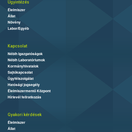
Ügyintézés
Élelmiszer
Állat
Növény
Labor/Egyéb
Kapcsolat
Nébih Igazgatóságok
Nébih Laboratóriumok
Kormányhivatalok
Sajtókapcsolat
Ügyfélszolgálat
Hatósági jogsegély
Élelmiszermentő Központ
Hírlevél feliratkozás
Gyakori kérdések
Élelmiszer
Állat