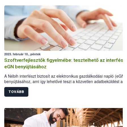
2023. február 10., péntek
Szoftverfejlesztők figyelmébe: tesztelhető az interfész
eGN benyújtásához
A Nébih interfészt biztosít az elektronikus gazdálkodási napló (eGN)
benyújtásához, ami így lehetővé teszi a közvetlen adatbeküldést a
gazdálkodók üzemirányítási szoftvereiből.
TOVÁBB