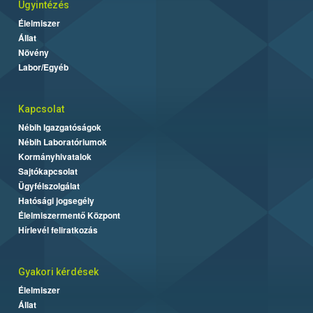
Ügyintézés
Élelmiszer
Állat
Növény
Labor/Egyéb
Kapcsolat
Nébih Igazgatóságok
Nébih Laboratóriumok
Kormányhivatalok
Sajtókapcsolat
Ügyfélszolgálat
Hatósági jogsegély
Élelmiszermentő Központ
Hírlevél feliratkozás
Gyakori kérdések
Élelmiszer
Állat