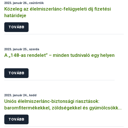
2023. január 26., csütörtök
Közeleg az élelmiszerlánc-felügyeleti díj fizetési
határideje
TOVÁBB
2023. január 25., szerda
A „148-as rendelet” – minden tudnivaló egy helyen
TOVÁBB
2023. január 24., kedd
Uniós élelmiszerlánc-biztonsági riasztások:
baromfitermékekkel, zöldségekkel és gyümölcsökkel
volt a legtöbb gond
TOVÁBB