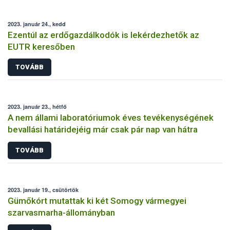
2023. január 24., kedd
Ezentúl az erdőgazdálkodók is lekérdezhetők az
EUTR keresőben
TOVÁBB
2023. január 23., hétfő
A nem állami laboratóriumok éves tevékenységének
bevallási határidejéig már csak pár nap van hátra
TOVÁBB
2023. január 19., csütörtök
Gümőkórt mutattak ki két Somogy vármegyei
szarvasmarha-állományban