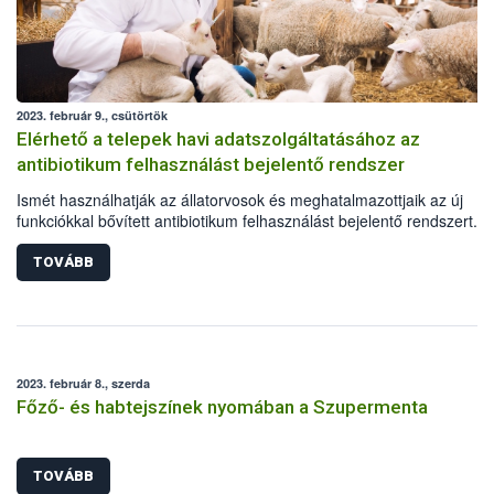
2023. február 9., csütörtök
Elérhető a telepek havi adatszolgáltatásához az
antibiotikum felhasználást bejelentő rendszer
Ismét használhatják az állatorvosok és meghatalmazottjaik az új
funkciókkal bővített antibiotikum felhasználást bejelentő rendszert. A
antibiotikum-hatóanyagú állatgyógyászati készítmények nagykeresk
hamarosan, a fejlesztés második ütemének lezárásakor tölthetik maj
TOVÁBB
éves jelentésüket.
2023. február 8., szerda
Főző- és habtejszínek nyomában a Szupermenta
TOVÁBB