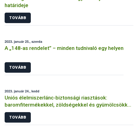
határideje
TOVÁBB
2023. január 25., szerda
A „148-as rendelet” – minden tudnivaló egy helyen
TOVÁBB
2023. január 24., kedd
Uniós élelmiszerlánc-biztonsági riasztások:
baromfitermékekkel, zöldségekkel és gyümölcsökkel
volt a legtöbb gond
TOVÁBB