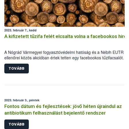
2023. február 7., kedd
A kifizetett tűzifa felét elcsalta volna a facebookos hird
A Nógrád Vármegyei fogyasztóvédelmi hatóság és a Nébih EUTR
ellenőrei közös akcióban értek tetten egy facebookos tűzifacsalót. A
eladó a próbavásárláskor a kifizetett mennyiségnél lényegesen
kevesebb fát adott át, amelynek a származását sem tudta igazolni, í
TOVÁBB
Nébih hatósági zár alá vette a tűzifát.
2023. február 3., péntek
Fontos dátum és fejlesztések: jövő héten újraindul az
antibiotikum felhasználást bejelentő rendszer
TOVÁBB