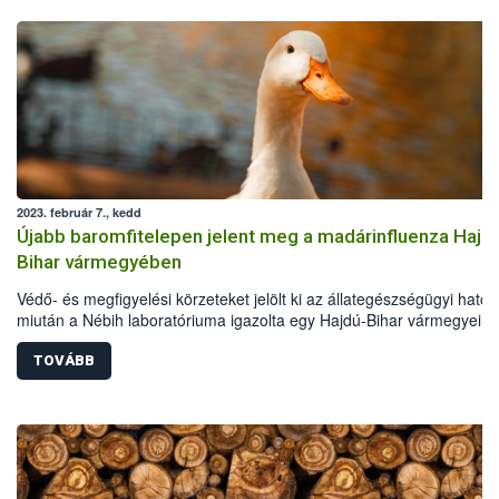
2023. február 7., kedd
Újabb baromfitelepen jelent meg a madárinfluenza Hajd
Bihar vármegyében
Védő- és megfigyelési körzeteket jelölt ki az állategészségügyi hatós
miután a Nébih laboratóriuma igazolta egy Hajdú-Bihar vármegyei
gazdaságban a magas patogenitású madárinfluenza vírus jelenlétét.
TOVÁBB