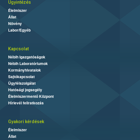
Ügyintézés
Élelmiszer
Állat
Növény
Labor/Egyéb
Kapcsolat
Nébih Igazgatóságok
Nébih Laboratóriumok
Kormányhivatalok
Sajtókapcsolat
Ügyfélszolgálat
Hatósági jogsegély
Élelmiszermentő Központ
Hírlevél feliratkozás
Gyakori kérdések
Élelmiszer
Állat