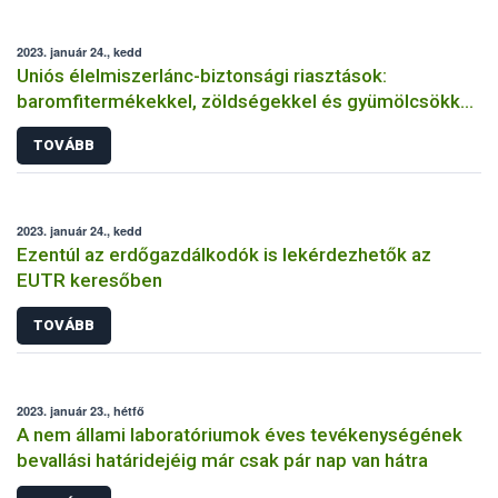
2023. január 24., kedd
Uniós élelmiszerlánc-biztonsági riasztások:
baromfitermékekkel, zöldségekkel és gyümölcsökkel
volt a legtöbb gond
TOVÁBB
2023. január 24., kedd
Ezentúl az erdőgazdálkodók is lekérdezhetők az
EUTR keresőben
TOVÁBB
2023. január 23., hétfő
A nem állami laboratóriumok éves tevékenységének
bevallási határidejéig már csak pár nap van hátra