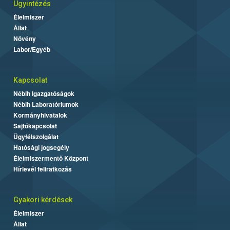
Ügyintézés
Élelmiszer
Állat
Növény
Labor/Egyéb
Kapcsolat
Nébih Igazgatóságok
Nébih Laboratóriumok
Kormányhivatalok
Sajtókapcsolat
Ügyfélszolgálat
Hatósági jogsegély
Élelmiszermentő Központ
Hírlevél feliratkozás
Gyakori kérdések
Élelmiszer
Állat