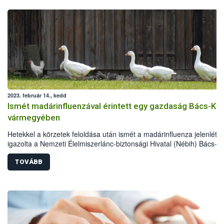
2023. február 14., kedd
Ismét madárinfluenzával érintett egy gazdaság Bács-Kis
vármegyében
Hetekkel a körzetek feloldása után ismét a madárinfluenza jelenlétét
igazolta a Nemzeti Élelmiszerlánc-biztonsági Hivatal (Nébih) Bács-
Kiskun vármegyében. Az állategészségügyi hatóság kijelölte a védő-
megfigyelési körzeteket, valamint megkezdődött az érintett lúdállom
TOVÁBB
leölése is.