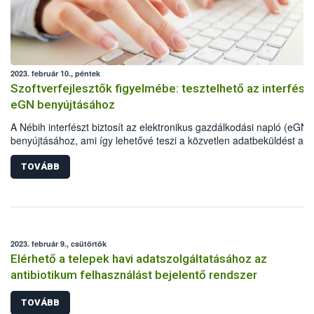
2023. február 10., péntek
Szoftverfejlesztők figyelmébe: tesztelhető az interfész
eGN benyújtásához
A Nébih interfészt biztosít az elektronikus gazdálkodási napló (eGN)
benyújtásához, ami így lehetővé teszi a közvetlen adatbeküldést a
gazdálkodók üzemirányítási szoftvereiből.
TOVÁBB
2023. február 9., csütörtök
Elérhető a telepek havi adatszolgáltatásához az
antibiotikum felhasználást bejelentő rendszer
TOVÁBB