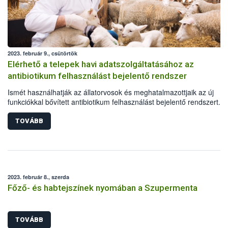
2023. február 9., csütörtök
Elérhető a telepek havi adatszolgáltatásához az
antibiotikum felhasználást bejelentő rendszer
Ismét használhatják az állatorvosok és meghatalmazottjaik az új
funkciókkal bővített antibiotikum felhasználást bejelentő rendszert. A
antibiotikum-hatóanyagú állatgyógyászati készítmények nagykeresk
hamarosan, a fejlesztés második ütemének lezárásakor tölthetik maj
TOVÁBB
éves jelentésüket.
2023. február 8., szerda
Főző- és habtejszínek nyomában a Szupermenta
TOVÁBB