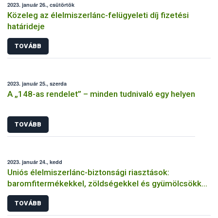
2023. január 26., csütörtök
Közeleg az élelmiszerlánc-felügyeleti díj fizetési
határideje
TOVÁBB
2023. január 25., szerda
A „148-as rendelet” – minden tudnivaló egy helyen
TOVÁBB
2023. január 24., kedd
Uniós élelmiszerlánc-biztonsági riasztások:
baromfitermékekkel, zöldségekkel és gyümölcsökkel
volt a legtöbb gond
TOVÁBB