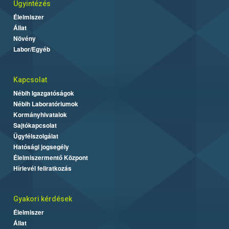
Ügyintézés
Élelmiszer
Állat
Növény
Labor/Egyéb
Kapcsolat
Nébih Igazgatóságok
Nébih Laboratóriumok
Kormányhivatalok
Sajtókapcsolat
Ügyfélszolgálat
Hatósági jogsegély
Élelmiszermentő Központ
Hírlevél feliratkozás
Gyakori kérdések
Élelmiszer
Állat