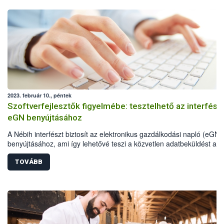
2023. február 10., péntek
Szoftverfejlesztők figyelmébe: tesztelhető az interfész
eGN benyújtásához
A Nébih interfészt biztosít az elektronikus gazdálkodási napló (eGN)
benyújtásához, ami így lehetővé teszi a közvetlen adatbeküldést a
gazdálkodók üzemirányítási szoftvereiből.
TOVÁBB