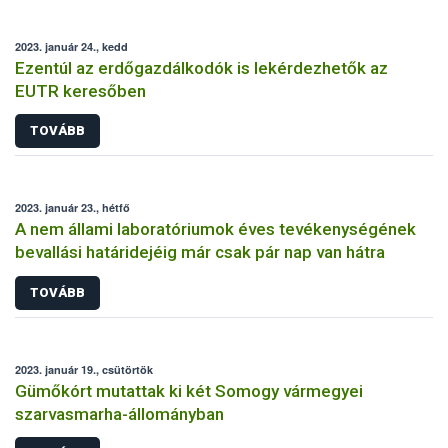
2023. január 24., kedd
Ezentúl az erdőgazdálkodók is lekérdezhetők az
EUTR keresőben
TOVÁBB
2023. január 23., hétfő
A nem állami laboratóriumok éves tevékenységének
bevallási határidejéig már csak pár nap van hátra
TOVÁBB
2023. január 19., csütörtök
Gümőkórt mutattak ki két Somogy vármegyei
szarvasmarha-állományban