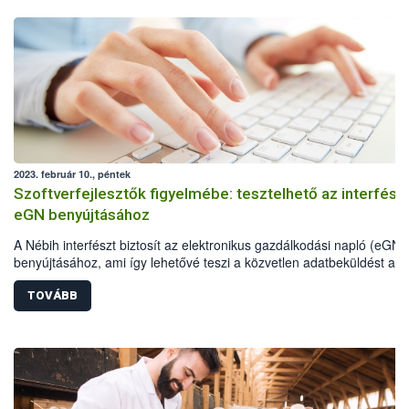
2023. február 10., péntek
Szoftverfejlesztők figyelmébe: tesztelhető az interfész
eGN benyújtásához
A Nébih interfészt biztosít az elektronikus gazdálkodási napló (eGN)
benyújtásához, ami így lehetővé teszi a közvetlen adatbeküldést a
gazdálkodók üzemirányítási szoftvereiből.
TOVÁBB