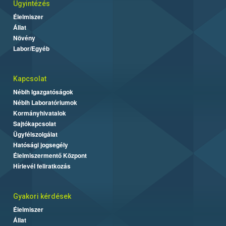
Ügyintézés
Élelmiszer
Állat
Növény
Labor/Egyéb
Kapcsolat
Nébih Igazgatóságok
Nébih Laboratóriumok
Kormányhivatalok
Sajtókapcsolat
Ügyfélszolgálat
Hatósági jogsegély
Élelmiszermentő Központ
Hírlevél feliratkozás
Gyakori kérdések
Élelmiszer
Állat