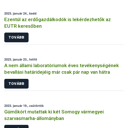
2023. január 24., kedd
Ezentúl az erdőgazdálkodók is lekérdezhetők az
EUTR keresőben
TOVÁBB
2023. január 23., hétfő
A nem állami laboratóriumok éves tevékenységének
bevallási határidejéig már csak pár nap van hátra
TOVÁBB
2023. január 19., csütörtök
Gümőkórt mutattak ki két Somogy vármegyei
szarvasmarha-állományban