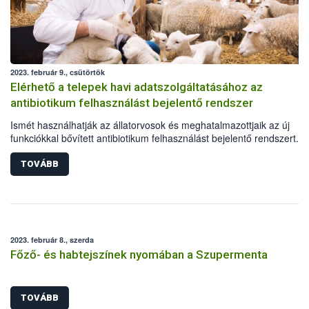
2023. február 9., csütörtök
Elérhető a telepek havi adatszolgáltatásához az
antibiotikum felhasználást bejelentő rendszer
Ismét használhatják az állatorvosok és meghatalmazottjaik az új
funkciókkal bővített antibiotikum felhasználást bejelentő rendszert. A
antibiotikum-hatóanyagú állatgyógyászati készítmények nagykeresk
hamarosan, a fejlesztés második ütemének lezárásakor tölthetik maj
TOVÁBB
éves jelentésüket.
2023. február 8., szerda
Főző- és habtejszínek nyomában a Szupermenta
TOVÁBB