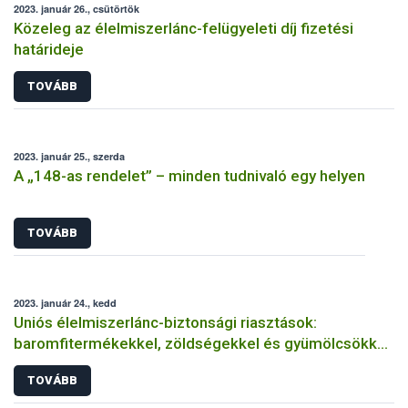
2023. január 26., csütörtök
Közeleg az élelmiszerlánc-felügyeleti díj fizetési
határideje
TOVÁBB
2023. január 25., szerda
A „148-as rendelet” – minden tudnivaló egy helyen
TOVÁBB
2023. január 24., kedd
Uniós élelmiszerlánc-biztonsági riasztások:
baromfitermékekkel, zöldségekkel és gyümölcsökkel
volt a legtöbb gond
TOVÁBB